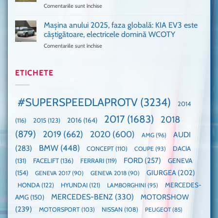
Comentariile sunt închise
pentru
și
era
Porsche
noi
absolută
911
Mașina anului 2025, faza globală: KIA EV3 este
umărul
nevoie
GT3,
cu
de
câștigătoare, electricele domină WCOTY
cea
Ford
un
Comentariile sunt închise
pentru
mai
la
festival
Mașina
rapidă
un
🤭
anului
mașină
Guinness
2025,
ETICHETE
cu
World
faza
manuală
Record:
globală:
de
Cea
KIA
pe
mai
#SUPERSPEEDLAPROTV
(3234)
2014
EV3
Nurburgring
mare
este
paradă
2017
(1683)
2018
2015
(123)
2016
(164)
(116)
câștigătoare,
de
electricele
dube
(879)
2019
(662)
2020
(600)
AUDI
AMG
(96)
domină
WCOTY
BMW
(448)
(283)
DACIA
CONCEPT
(110)
COUPE
(93)
FORD
(257)
(131)
FACELIFT
(136)
FERRARI
(119)
GENEVA
GIURGEA
(202)
(154)
GENEVA 2017
(90)
GENEVA 2018
(90)
HONDA
(122)
HYUNDAI
(121)
MERCEDES-
LAMBORGHINI
(95)
MERCEDES-BENZ
(330)
MOTORSHOW
AMG
(150)
(239)
MOTORSPORT
(103)
NISSAN
(108)
PEUGEOT
(85)