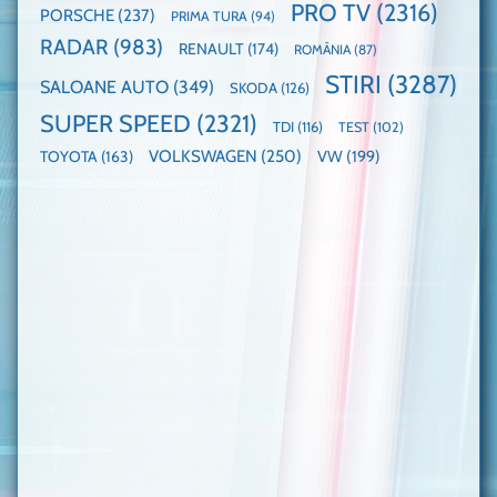
PRO TV
(2316)
PORSCHE
(237)
PRIMA TURA
(94)
RADAR
(983)
RENAULT
(174)
ROMÂNIA
(87)
STIRI
(3287)
SALOANE AUTO
(349)
SKODA
(126)
SUPER SPEED
(2321)
TDI
(116)
TEST
(102)
VOLKSWAGEN
(250)
VW
(199)
TOYOTA
(163)