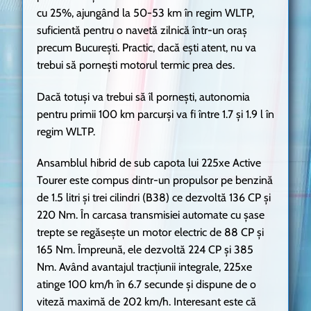
cu 25%, ajungând la 50-53 km în regim WLTP,
suficientă pentru o navetă zilnică într-un oraș
precum București. Practic, dacă ești atent, nu va
trebui să pornești motorul termic prea des.
Dacă totuși va trebui să îl pornești, autonomia
pentru primii 100 km parcurși va fi între 1.7 și 1.9 l în
regim WLTP.
Ansamblul hibrid de sub capota lui 225xe Active
Tourer este compus dintr-un propulsor pe benzină
de 1.5 litri și trei cilindri (B38) ce dezvoltă 136 CP și
220 Nm. În carcasa transmisiei automate cu șase
trepte se regăsește un motor electric de 88 CP și
165 Nm. Împreună, ele dezvoltă 224 CP și 385
Nm. Având avantajul tracțiunii integrale, 225xe
atinge 100 km/h în 6.7 secunde și dispune de o
viteză maximă de 202 km/h. Interesant este că