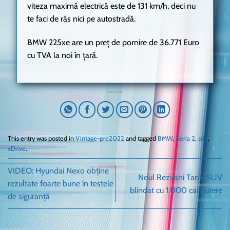
viteza maximă electrică este de 131 km/h, deci nu
te faci de râs nici pe autostradă.
BMW 225xe are un preț de pornire de 36.771 Euro
cu TVA la noi în țară.
This entry was posted in
Vintage-pre2022
and tagged
BMW
,
Seria 2
,
stiri
,
xDrive
.
VIDEO: Hyundai Nexo obține
Noul Rezvani Tank, SUV
rezultate foarte bune în testele
blindat cu 1.000 cai putere
de siguranță