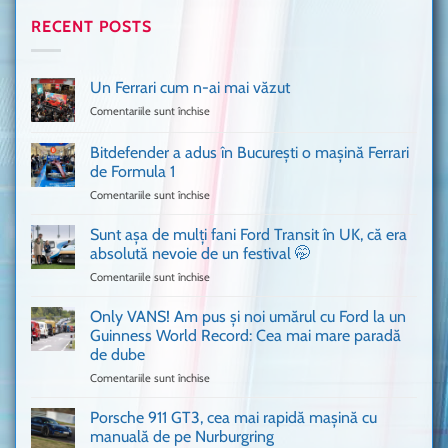
RECENT POSTS
Un Ferrari cum n-ai mai văzut
Comentariile sunt închise
pentru
Un
Ferrari
Bitdefender a adus în București o mașină Ferrari
cum
de Formula 1
n-
Comentariile sunt închise
pentru
ai
Bitdefender
mai
a
văzut
Sunt așa de mulți fani Ford Transit în UK, că era
adus
absolută nevoie de un festival 🤭
în
Comentariile sunt închise
pentru
București
Sunt
o
așa
Only VANS! Am pus și noi umărul cu Ford la un
mașină
de
Ferrari
Guinness World Record: Cea mai mare paradă
mulți
de
de dube
fani
Formula
Comentariile sunt închise
pentru
Ford
1
Only
Transit
VANS!
în
Porsche 911 GT3, cea mai rapidă mașină cu
Am
UK,
manuală de pe Nurburgring
pus
că