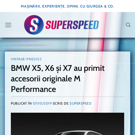
Skip
MAȘINĂRII, EXPERIENȚE, OPINII. CU GIURGEA & CO.
to
content
VINTAGE-PRE2022
BMW X5, X6 și X7 au primit
accesorii originale M
Performance
PUBLICAT ÎN
07/10/2019
SCRIS DE
SUPERSPEED