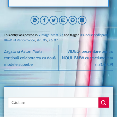
This entry was posted in
Vintage-pre2022
and tagged
#superspeedlaprotv
,
BMW
,
M Performance
,
stiri
,
X5
,
X6
,
X7
.
Zagato și Aston Martin
VIDEO: prezentare pentru
continuă colaborarea cu două
NOUL BMW cu tractiune fata
modele superbe
si 306 CP!