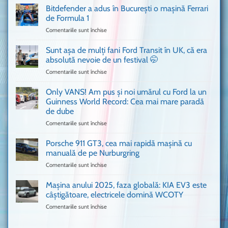
Ferrari
Bitdefender a adus în București o mașină Ferrari
cum
de Formula 1
n-
Comentariile sunt închise
pentru
ai
Bitdefender
mai
a
văzut
Sunt așa de mulți fani Ford Transit în UK, că era
adus
absolută nevoie de un festival 🤭
în
Comentariile sunt închise
pentru
București
Sunt
o
așa
Only VANS! Am pus și noi umărul cu Ford la un
mașină
de
Ferrari
Guinness World Record: Cea mai mare paradă
mulți
de
de dube
fani
Formula
Comentariile sunt închise
pentru
Ford
1
Only
Transit
VANS!
în
Porsche 911 GT3, cea mai rapidă mașină cu
Am
UK,
manuală de pe Nurburgring
pus
că
Comentariile sunt închise
pentru
și
era
Porsche
noi
absolută
911
Mașina anului 2025, faza globală: KIA EV3 este
umărul
nevoie
GT3,
cu
de
câștigătoare, electricele domină WCOTY
cea
Ford
un
Comentariile sunt închise
pentru
mai
la
festival
Mașina
rapidă
un
🤭
anului
mașină
Guinness