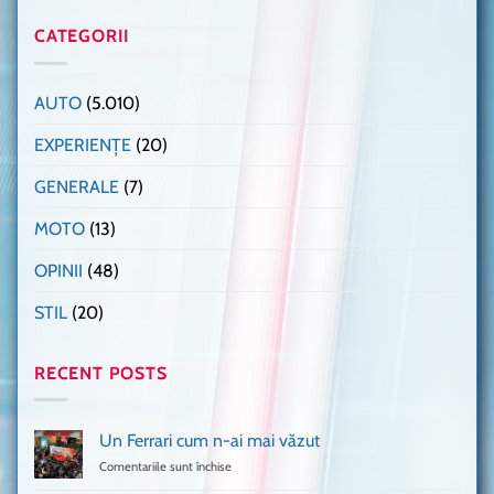
CATEGORII
AUTO
(5.010)
EXPERIENȚE
(20)
GENERALE
(7)
MOTO
(13)
OPINII
(48)
STIL
(20)
RECENT POSTS
Un Ferrari cum n-ai mai văzut
Comentariile sunt închise
pentru
Un