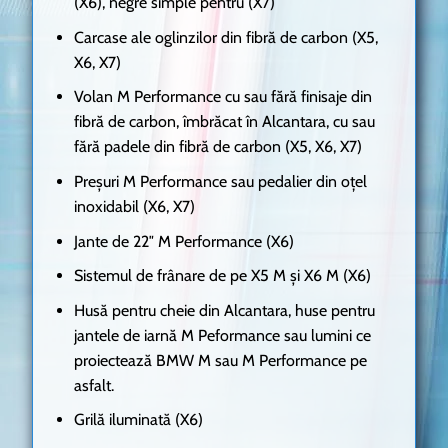
(X6), negre simple pentru (X7)
Carcase ale oglinzilor din fibră de carbon (X5,
X6, X7)
Volan M Performance cu sau fără finisaje din
fibră de carbon, îmbrăcat în Alcantara, cu sau
fără padele din fibră de carbon (X5, X6, X7)
Preșuri M Performance sau pedalier din oțel
inoxidabil (X6, X7)
Jante de 22″ M Performance (X6)
Sistemul de frânare de pe X5 M și X6 M (X6)
Husă pentru cheie din Alcantara, huse pentru
jantele de iarnă M Peformance sau lumini ce
proiectează BMW M sau M Performance pe
asfalt.
Grilă iluminată (X6)