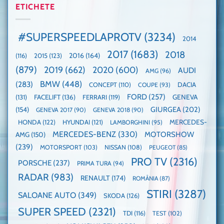
2025,
ETICHETE
cu
World
faza
manuală
Record:
globală:
de
Cea
KIA
pe
mai
#SUPERSPEEDLAPROTV
(3234)
2014
EV3
Nurburgring
mare
este
paradă
2017
(1683)
2018
2015
(123)
2016
(164)
(116)
câștigătoare,
de
electricele
dube
(879)
2019
(662)
2020
(600)
AUDI
AMG
(96)
domină
WCOTY
BMW
(448)
(283)
DACIA
CONCEPT
(110)
COUPE
(93)
FORD
(257)
(131)
FACELIFT
(136)
FERRARI
(119)
GENEVA
GIURGEA
(202)
(154)
GENEVA 2017
(90)
GENEVA 2018
(90)
HONDA
(122)
HYUNDAI
(121)
MERCEDES-
LAMBORGHINI
(95)
MERCEDES-BENZ
(330)
MOTORSHOW
AMG
(150)
(239)
MOTORSPORT
(103)
NISSAN
(108)
PEUGEOT
(85)
PRO TV
(2316)
PORSCHE
(237)
PRIMA TURA
(94)
RADAR
(983)
RENAULT
(174)
ROMÂNIA
(87)
STIRI
(3287)
SALOANE AUTO
(349)
SKODA
(126)
SUPER SPEED
(2321)
TDI
(116)
TEST
(102)