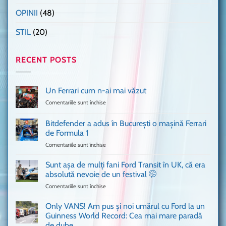
OPINII
(48)
STIL
(20)
RECENT POSTS
Un Ferrari cum n-ai mai văzut
Comentariile sunt închise
pentru
Un
Ferrari
Bitdefender a adus în București o mașină Ferrari
cum
de Formula 1
n-
Comentariile sunt închise
pentru
ai
Bitdefender
mai
a
văzut
Sunt așa de mulți fani Ford Transit în UK, că era
adus
absolută nevoie de un festival 🤭
în
Comentariile sunt închise
pentru
București
Sunt
o
așa
Only VANS! Am pus și noi umărul cu Ford la un
mașină
de
Ferrari
Guinness World Record: Cea mai mare paradă
mulți
de
de dube