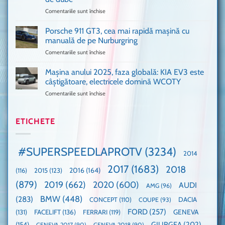
fani
Formula
Comentariile sunt închise
pentru
Ford
1
Only
Transit
VANS!
în
Porsche 911 GT3, cea mai rapidă mașină cu
Am
UK,
manuală de pe Nurburgring
pus
că
Comentariile sunt închise
pentru
și
era
Porsche
noi
absolută
911
Mașina anului 2025, faza globală: KIA EV3 este
umărul
nevoie
GT3,
cu
de
câștigătoare, electricele domină WCOTY
cea
Ford
un
Comentariile sunt închise
pentru
mai
la
festival
Mașina
rapidă
un
🤭
anului
mașină
Guinness
2025,
ETICHETE
cu
World
faza
manuală
Record:
globală:
de
Cea
KIA
pe
mai
#SUPERSPEEDLAPROTV
(3234)
2014
EV3
Nurburgring
mare
este
paradă
2017
(1683)
2018
2015
(123)
2016
(164)
(116)
câștigătoare,
de
electricele
dube
(879)
2019
(662)
2020
(600)
AUDI
AMG
(96)
domină
WCOTY
BMW
(448)
(283)
DACIA
CONCEPT
(110)
COUPE
(93)
FORD
(257)
(131)
FACELIFT
(136)
FERRARI
(119)
GENEVA
GIURGEA
(202)
(154)
GENEVA 2017
(90)
GENEVA 2018
(90)