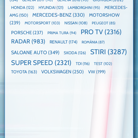
HONDA
(122)
HYUNDAI
(121)
MERCEDES-
LAMBORGHINI
(95)
MERCEDES-BENZ
(330)
MOTORSHOW
AMG
(150)
(239)
MOTORSPORT
(103)
NISSAN
(108)
PEUGEOT
(85)
PRO TV
(2316)
PORSCHE
(237)
PRIMA TURA
(94)
RADAR
(983)
RENAULT
(174)
ROMÂNIA
(87)
STIRI
(3287)
SALOANE AUTO
(349)
SKODA
(126)
SUPER SPEED
(2321)
TDI
(116)
TEST
(102)
VOLKSWAGEN
(250)
VW
(199)
TOYOTA
(163)