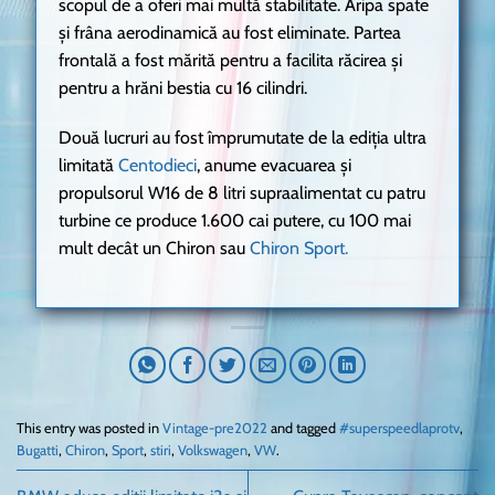
scopul de a oferi mai multă stabilitate. Aripa spate
și frâna aerodinamică au fost eliminate. Partea
frontală a fost mărită pentru a facilita răcirea și
pentru a hrăni bestia cu 16 cilindri.
Două lucruri au fost împrumutate de la ediția ultra
limitată
Centodieci
, anume evacuarea și
propulsorul W16 de 8 litri supraalimentat cu patru
turbine ce produce 1.600 cai putere, cu 100 mai
mult decât un Chiron sau
Chiron Sport.
This entry was posted in
Vintage-pre2022
and tagged
#superspeedlaprotv
,
Bugatti
,
Chiron
,
Sport
,
stiri
,
Volkswagen
,
VW
.