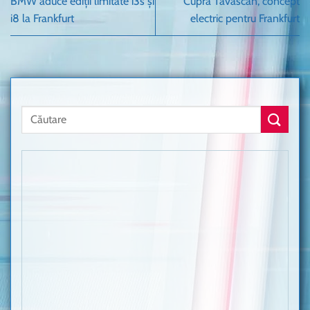
BMW aduce ediții limitate i3s și
Cupra Tavascan, concept
i8 la Frankfurt
electric pentru Frankfurt