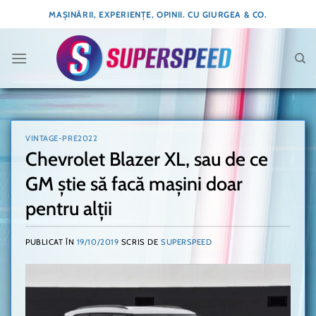
Skip
MAȘINĂRII, EXPERIENȚE, OPINII. CU GIURGEA & CO.
to
content
VINTAGE-PRE2022
Chevrolet Blazer XL, sau de ce
GM știe să facă mașini doar
pentru alții
PUBLICAT ÎN
19/10/2019
SCRIS DE
SUPERSPEED