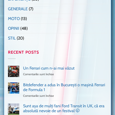
GENERALE
(7)
MOTO
(13)
OPINII
(48)
STIL
(20)
RECENT POSTS
Un Ferrari cum n-ai mai văzut
Comentariile sunt închise
pentru
Un
Ferrari
Bitdefender a adus în București o mașină Ferrari
cum
de Formula 1
n-
Comentariile sunt închise
pentru
ai
Bitdefender
mai
a
văzut
Sunt așa de mulți fani Ford Transit în UK, că era
adus
absolută nevoie de un festival 🤭
în