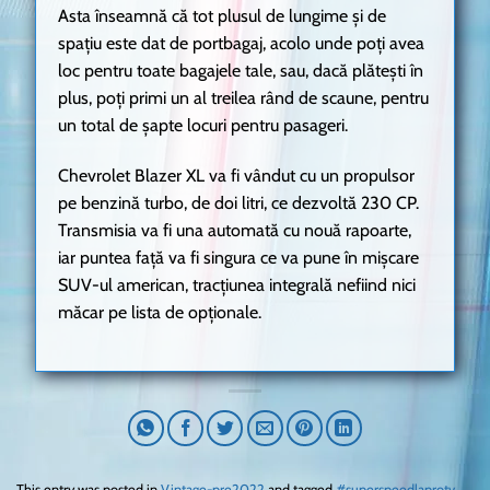
Asta înseamnă că tot plusul de lungime și de
spațiu este dat de portbagaj, acolo unde poți avea
loc pentru toate bagajele tale, sau, dacă plătești în
plus, poți primi un al treilea rând de scaune, pentru
un total de șapte locuri pentru pasageri.
Chevrolet Blazer XL va fi vândut cu un propulsor
pe benzină turbo, de doi litri, ce dezvoltă 230 CP.
Transmisia va fi una automată cu nouă rapoarte,
iar puntea față va fi singura ce va pune în mișcare
SUV-ul american, tracțiunea integrală nefiind nici
măcar pe lista de opționale.
This entry was posted in
Vintage-pre2022
and tagged
#superspeedlaprotv
,