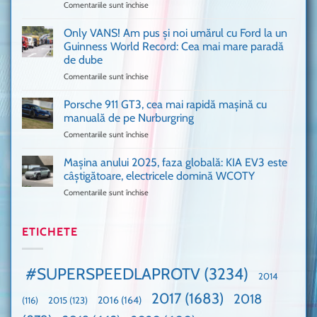
Comentariile sunt închise
pentru
București
Sunt
o
așa
Only VANS! Am pus și noi umărul cu Ford la un
mașină
de
Ferrari
Guinness World Record: Cea mai mare paradă
mulți
de
de dube
fani
Formula
Comentariile sunt închise
pentru
Ford
1
Only
Transit
VANS!
în
Porsche 911 GT3, cea mai rapidă mașină cu
Am
UK,
manuală de pe Nurburgring
pus
că
Comentariile sunt închise
pentru
și
era
Porsche
noi
absolută
911
Mașina anului 2025, faza globală: KIA EV3 este
umărul
nevoie
GT3,
cu
de
câștigătoare, electricele domină WCOTY
cea
Ford
un
Comentariile sunt închise
pentru
mai
la
festival
Mașina
rapidă
un
🤭
anului
mașină
Guinness
2025,
ETICHETE
cu
World
faza
manuală
Record:
globală:
de
Cea
KIA
pe
mai
#SUPERSPEEDLAPROTV
(3234)
2014
EV3
Nurburgring
mare
este
paradă
2017
(1683)
2018
2015
(123)
2016
(164)
(116)
câștigătoare,
de
electricele
dube