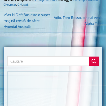
Chevrolet
,
GM
,
stiri
.
iMax N Drift Bus este o super
Adio, Toro Rosso, bine ai venit,
mașină creată de către
Alpha Tauri
Hyundai Australia