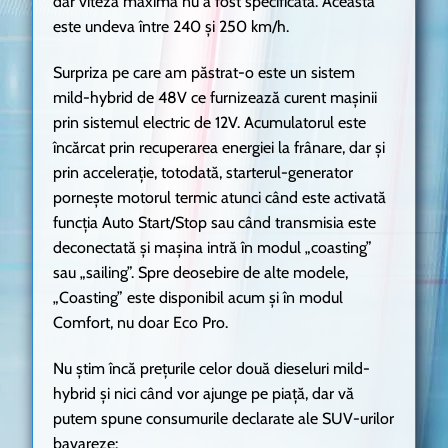
dar viteza maximă nu a fost specificată. Aceasta
este undeva între 240 și 250 km/h.
Surpriza pe care am păstrat-o este un sistem
mild-hybrid de 48V ce furnizează curent mașinii
prin sistemul electric de 12V. Acumulatorul este
încărcat prin recuperarea energiei la frânare, dar și
prin accelerație, totodată, starterul-generator
pornește motorul termic atunci când este activată
funcția Auto Start/Stop sau când transmisia este
deconectată și mașina intră în modul „coasting”
sau „sailing”. Spre deosebire de alte modele,
„Coasting” este disponibil acum și în modul
Comfort, nu doar Eco Pro.
Nu știm încă prețurile celor două dieseluri mild-
hybrid și nici când vor ajunge pe piață, dar vă
putem spune consumurile declarate ale SUV-urilor
bavareze: