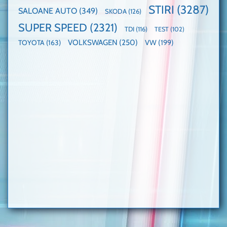
STIRI
(3287)
SALOANE AUTO
(349)
SKODA
(126)
SUPER SPEED
(2321)
TDI
(116)
TEST
(102)
VOLKSWAGEN
(250)
VW
(199)
TOYOTA
(163)