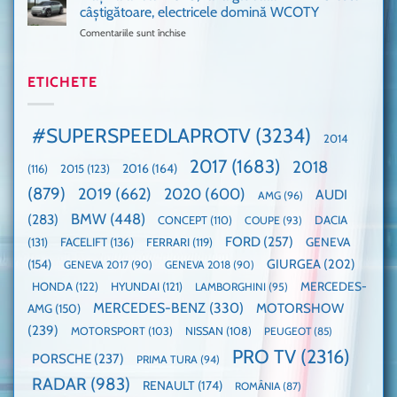
GT3,
cu
de
câștigătoare, electricele domină WCOTY
cea
Ford
un
Comentariile sunt închise
pentru
mai
la
festival
Mașina
rapidă
un
🤭
anului
mașină
Guinness
2025,
ETICHETE
cu
World
faza
manuală
Record:
globală:
de
Cea
KIA
pe
mai
#SUPERSPEEDLAPROTV
(3234)
2014
EV3
Nurburgring
mare
este
paradă
2017
(1683)
2018
2015
(123)
2016
(164)
(116)
câștigătoare,
de
electricele
dube
(879)
2019
(662)
2020
(600)
AUDI
AMG
(96)
domină
WCOTY
BMW
(448)
(283)
DACIA
CONCEPT
(110)
COUPE
(93)
FORD
(257)
(131)
FACELIFT
(136)
FERRARI
(119)
GENEVA
GIURGEA
(202)
(154)
GENEVA 2017
(90)
GENEVA 2018
(90)
HONDA
(122)
HYUNDAI
(121)
MERCEDES-
LAMBORGHINI
(95)
MERCEDES-BENZ
(330)
MOTORSHOW
AMG
(150)
(239)
MOTORSPORT
(103)
NISSAN
(108)
PEUGEOT
(85)
PRO TV
(2316)
PORSCHE
(237)
PRIMA TURA
(94)
RADAR
(983)
RENAULT
(174)
ROMÂNIA
(87)