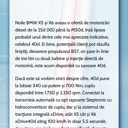
Noile BMW X5 și X6 aveau o ofertă de motorizări
diesel de la 25d (X5) până la M50d, însă lipsea
probabil unul dintre cele mai apreciate indicative,
celebrul 40d. Ei bine, potențialii clienți pot răsufla
liniștiți, deoarece propulsorul B57, un șase în linie
de trei litri cu două turbine și injecție directă de
motorină, este acum disponibil cu savoare 40d.
Dacă este să vorbim strict despre cifre, 40d pune
la bătaie 340 cai putere și 700 Nm, cuplu
disponibil între 1.750 și 2.250 rpm. Conectat la
transmisia automată cu opt rapoarte Steptronic cu
hidroconvertizor de cuplu, dar și la sistemul de
tracțiune integrală xDrive, atât X5 cât și X6
xDrive40d ating 100 km/h în doar 5.5 secunde,