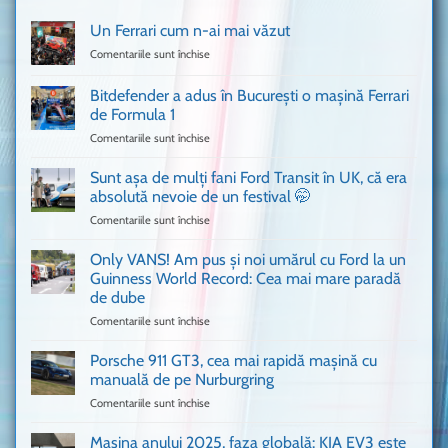
Un Ferrari cum n-ai mai văzut
Comentariile sunt închise
pentru
Un
Ferrari
Bitdefender a adus în București o mașină Ferrari
cum
de Formula 1
n-
Comentariile sunt închise
pentru
ai
Bitdefender
mai
a
văzut
Sunt așa de mulți fani Ford Transit în UK, că era
adus
absolută nevoie de un festival 🤭
în
Comentariile sunt închise
pentru
București
Sunt
o
așa
Only VANS! Am pus și noi umărul cu Ford la un
mașină
de
Ferrari
Guinness World Record: Cea mai mare paradă
mulți
de
de dube
fani
Formula
Comentariile sunt închise
pentru
Ford
1
Only
Transit
VANS!
în
Porsche 911 GT3, cea mai rapidă mașină cu
Am
UK,
manuală de pe Nurburgring
pus
că
Comentariile sunt închise
pentru
și
era
Porsche
noi
absolută
911
Mașina anului 2025, faza globală: KIA EV3 este
umărul
nevoie