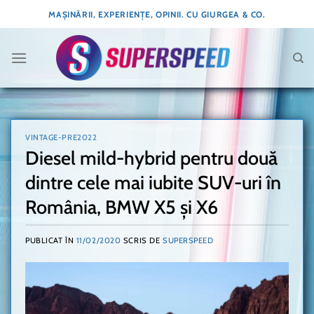
Skip
MAȘINĂRII, EXPERIENȚE, OPINII. CU GIURGEA & CO.
to
content
VINTAGE-PRE2022
Diesel mild-hybrid pentru două
dintre cele mai iubite SUV-uri în
România, BMW X5 și X6
PUBLICAT ÎN
11/02/2020
SCRIS DE
SUPERSPEED