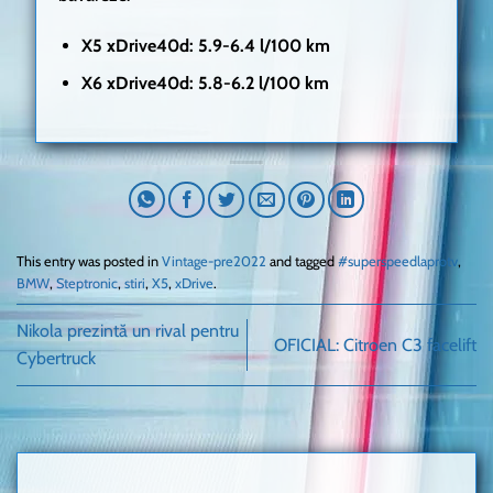
X5 xDrive40d: 5.9-6.4 l/100 km
X6 xDrive40d: 5.8-6.2 l/100 km
This entry was posted in
Vintage-pre2022
and tagged
#superspeedlaprotv
,
BMW
,
Steptronic
,
stiri
,
X5
,
xDrive
.
Nikola prezintă un rival pentru
OFICIAL: Citroen C3 facelift
Cybertruck