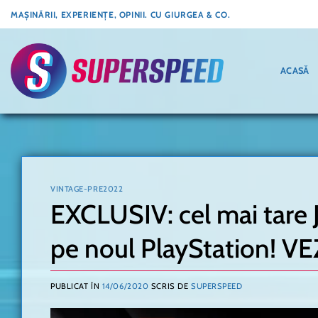
Skip
MAȘINĂRII, EXPERIENȚE, OPINII. CU GIURGEA & CO.
to
content
ACASĂ
VINTAGE-PRE2022
EXCLUSIV: cel mai tar
pe noul PlayStation! VE
PUBLICAT ÎN
14/06/2020
SCRIS DE
SUPERSPEED