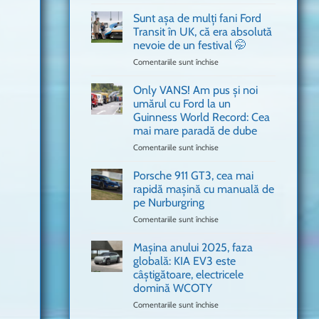
văzut
Bitdefender
a
Sunt așa de mulți fani Ford
adus
Transit în UK, că era absolută
în
nevoie de un festival 🤭
București
Comentariile sunt închise
pentru
o
Sunt
mașină
așa
Ferrari
Only VANS! Am pus și noi
de
de
umărul cu Ford la un
mulți
Formula
Guinness World Record: Cea
fani
1
mai mare paradă de dube
Ford
Transit
Comentariile sunt închise
pentru
în
Only
UK,
VANS!
Porsche 911 GT3, cea mai
că
Am
rapidă mașină cu manuală de
era
pus
pe Nurburgring
absolută
și
Comentariile sunt închise
nevoie
pentru
noi
de
Porsche
umărul
un
911
cu
Mașina anului 2025, faza
festival
GT3,
Ford
globală: KIA EV3 este
🤭
cea
la
câștigătoare, electricele
mai
un
domină WCOTY
rapidă
Guinness
mașină
Comentariile sunt închise
World
pentru
cu
Record:
Mașina