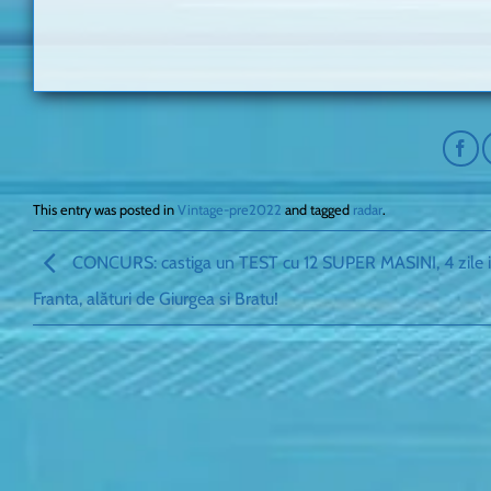
This entry was posted in
Vintage-pre2022
and tagged
radar
.
CONCURS: castiga un TEST cu 12 SUPER MASINI, 4 zile 
Franta, alături de Giurgea si Bratu!