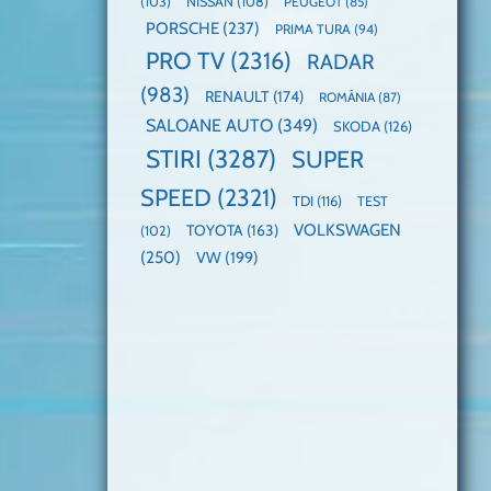
(103)
NISSAN
(108)
PEUGEOT
(85)
PORSCHE
(237)
PRIMA TURA
(94)
PRO TV
(2316)
RADAR
(983)
RENAULT
(174)
ROMÂNIA
(87)
SALOANE AUTO
(349)
SKODA
(126)
STIRI
(3287)
SUPER
SPEED
(2321)
TDI
(116)
TEST
VOLKSWAGEN
TOYOTA
(163)
(102)
(250)
VW
(199)