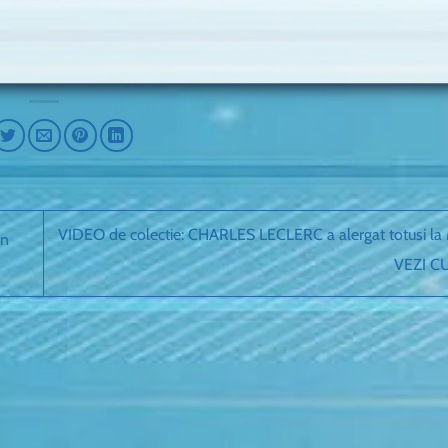
VIDEO de colectie: CHARLES LECLERC a alergat totusi la
in
VEZI C