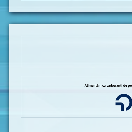
Alimentăm cu carburanți de per