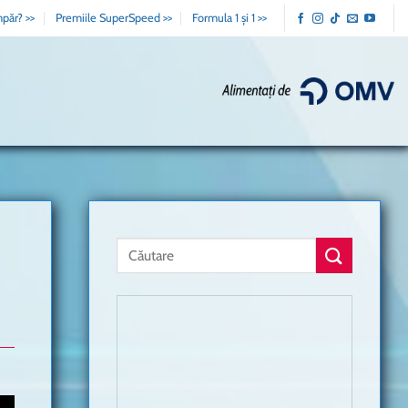
păr? >>
Premiile SuperSpeed >>
Formula 1 și 1 >>