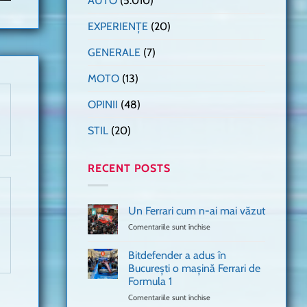
AUTO
(5.010)
EXPERIENȚE
(20)
GENERALE
(7)
MOTO
(13)
OPINII
(48)
STIL
(20)
RECENT POSTS
Un Ferrari cum n-ai mai văzut
Comentariile sunt închise
pentru
Un
Ferrari
Bitdefender a adus în
cum
București o mașină Ferrari de
n-
Formula 1
ai
mai
Comentariile sunt închise
pentru