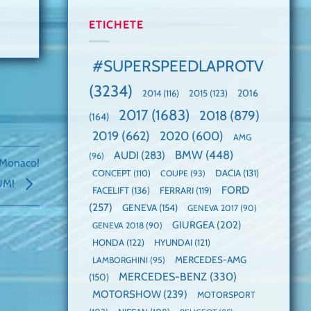
manuală
Cea
anului
de
mai
2025,
ETICHETE
pe
mare
faza
Nurburgring
paradă
globală:
de
KIA
#SUPERSPEEDLAPROTV
dube
EV3
este
(3234)
câștigătoare,
2015
(123)
2016
2014
(116)
electricele
2017
(1683)
2018
(879)
domină
(164)
WCOTY
2019
(662)
2020
(600)
AMG
BMW
(448)
AUDI
(283)
(96)
 Monaco!
DACIA
(131)
CONCEPT
(110)
COUPE
(93)
UM!
FORD
FACELIFT
(136)
FERRARI
(119)
(257)
GENEVA
(154)
GENEVA 2017
(90)
GIURGEA
(202)
GENEVA 2018
(90)
HONDA
(122)
HYUNDAI
(121)
MERCEDES-AMG
LAMBORGHINI
(95)
MERCEDES-BENZ
(330)
(150)
MOTORSHOW
(239)
MOTORSPORT