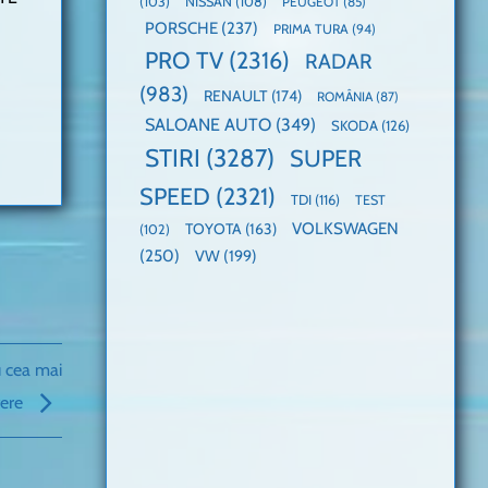
(103)
NISSAN
(108)
PEUGEOT
(85)
PORSCHE
(237)
PRIMA TURA
(94)
PRO TV
(2316)
RADAR
(983)
RENAULT
(174)
ROMÂNIA
(87)
SALOANE AUTO
(349)
SKODA
(126)
STIRI
(3287)
SUPER
SPEED
(2321)
TDI
(116)
TEST
VOLKSWAGEN
TOYOTA
(163)
(102)
(250)
VW
(199)
 cea mai
tere