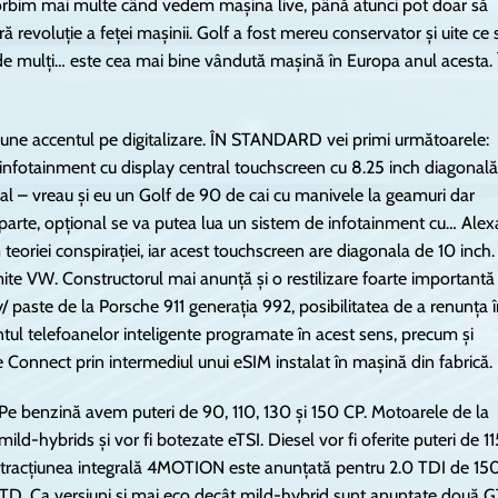
orbim mai multe când vedem mașina live, până atunci pot doar să
ră revoluție a feței mașinii. Golf a fost mereu conservator și uite ce 
t de mulți… este cea mai bine vândută mașină în Europa anul acesta. 
 pune accentul pe digitalizare. ÎN STANDARD vei primi următoarele:
 infotainment cu display central touchscreen cu 8.25 inch diagonală
al – vreau și eu un Golf de 90 de cai cu manivele la geamuri dar
parte, opțional se va putea lua un sistem de infotainment cu… Alex
eoriei conspirației, iar acest touchscreen are diagonala de 10 inch.
omite VW. Constructorul mai anunță și o restilizare foarte importantă
 paste de la Porsche 911 generația 992, posibilitatea de a renunța 
entul telefoanelor inteligente programate în acest sens, precum și
 Connect prin intermediul unui eSIM instalat în mașină din fabrică.
 Pe benzină avem puteri de 90, 110, 130 și 150 CP. Motoarele de la
ild-hybrids și vor fi botezate eTSI. Diesel vor fi oferite puteri de 11
i tracțiunea integrală 4MOTION este anunțată pentru 2.0 TDI de 15
GTD. Ca versiuni și mai eco decât mild-hybrid sunt anunțate două 