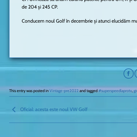
de 204 și 245 CP.
Conducem noul Golf în decembrie și atunci elucidăm mul
This entry was posted in
Vintage-pre2022
and tagged
#superspeedlaprotv
,
g
Oficial: acesta este noul VW Golf