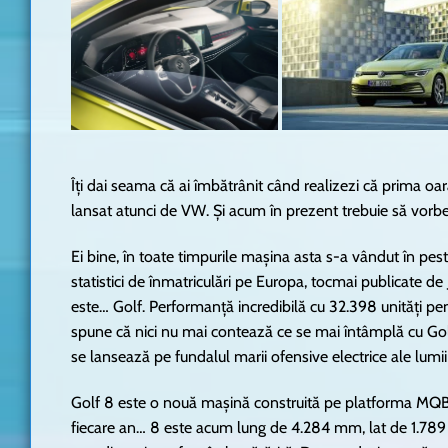
Îți dai seama că ai îmbătrânit când realizezi că prima oa
lansat atunci de VW. Și acum în prezent trebuie să vorbe
Ei bine, în toate timpurile mașina asta s-a vândut în pes
statistici de înmatriculări pe Europa, tocmai publicate
este… Golf. Performanță incredibilă cu 32.398 unități pen
spune că nici nu mai contează ce se mai întâmplă cu Gol
se lansează pe fundalul marii ofensive electrice ale lumi
Golf 8 este o nouă mașină construită pe platforma MQB, 
fiecare an… 8 este acum lung de 4.284 mm, lat de 1.78