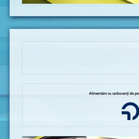
Alimentăm cu carburanți de per