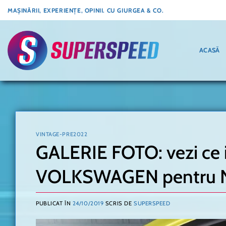
Skip
MAȘINĂRII, EXPERIENȚE, OPINII. CU GIURGEA & CO.
to
content
ACASĂ
VINTAGE-PRE2022
GALERIE FOTO: vezi ce i
VOLKSWAGEN pentru 
PUBLICAT ÎN
24/10/2019
SCRIS DE
SUPERSPEED