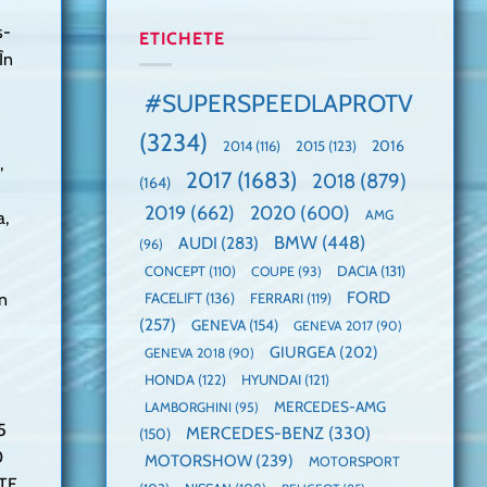
manuală
Cea
anului
s-
de
mai
2025,
ETICHETE
pe
mare
faza
În
Nurburgring
paradă
globală:
de
KIA
#SUPERSPEEDLAPROTV
dube
EV3
este
(3234)
câștigătoare,
2015
(123)
2016
2014
(116)
,
electricele
2017
(1683)
2018
(879)
domină
(164)
WCOTY
2019
(662)
2020
(600)
AMG
a,
BMW
(448)
AUDI
(283)
(96)
DACIA
(131)
CONCEPT
(110)
COUPE
(93)
FORD
în
FACELIFT
(136)
FERRARI
(119)
(257)
GENEVA
(154)
GENEVA 2017
(90)
GIURGEA
(202)
GENEVA 2018
(90)
HONDA
(122)
HYUNDAI
(121)
MERCEDES-AMG
LAMBORGHINI
(95)
5
MERCEDES-BENZ
(330)
(150)
0
MOTORSHOW
(239)
MOTORSPORT
GTE