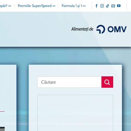
păr? >>
Premiile SuperSpeed >>
Formula 1 și 1 >>