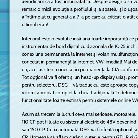
aerodinamica a fost îmbunătățită. Despre design o să v
remarc o mică evoluție a profilului și a spatelui și o ușoa
a întâmplat cu generația a 7-a pe care au criticat-o atâ
ultimul ei an!
Interiorul este o evoluție însă una foarte importantă ce
instrumentar de bord digital cu diagonala de 10.25 inch,
conexiune permanentă la internet și volan multifuncțion
conectat în permanență la internet. VW: imediat! Mai de
da, acel asistent conectat în permanență la CIA conform t
Tot opțional va fi oferit și un head-up display uriaș, pr
pentru selectorul DSG – vă traduc eu, este aproape copy/
viitorul apropiat complet la cheia tradițională în detrim
funcționalitate foarte extinsă pentru sistemele online We
Acum să trecem la lucruri ceva mai serioase. Motoarele.
110 CP pot fi luate cu sistemul electric de 48V devenind m
sau 150 CP. Cutia automată DSG va fi oferită opțional ș
CP. Urmează să aflăm curând puterile pentru GTI, R și 