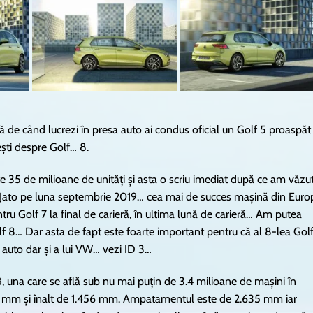
ră de când lucrezi în presa auto ai condus oficial un Golf 5 proaspăt
ști despre Golf… 8.
te 35 de milioane de unități și asta o scriu imediat după ce am văzu
 de Jato pe luna septembrie 2019… cea mai de succes mașină din Euro
tru Golf 7 la final de carieră, în ultima lună de carieră… Am putea
f 8… Dar asta de fapt este foarte important pentru că al 8-lea Gol
i auto dar și a lui VW… vezi ID 3…
una care se află sub nu mai puțin de 3.4 milioane de mașini în
9 mm și înalt de 1.456 mm. Ampatamentul este de 2.635 mm iar