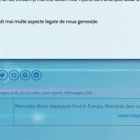
t mai multe aspecte legate de noua generație.
iurgea
,
Golf
,
pro tv
,
radar
,
super speed
,
Volkswagen
,
VW
.
Mercedes-Benz depășește Ford în Europa, România, țara cu
mare creș