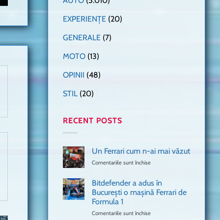
AUTO
(5.010)
EXPERIENȚE
(20)
GENERALE
(7)
MOTO
(13)
OPINII
(48)
STIL
(20)
RECENT POSTS
Un Ferrari cum n-ai mai văzut
Comentariile sunt închise
pentru
Un
Ferrari
Bitdefender a adus în
cum
București o mașină Ferrari de
n-
Formula 1
ai
mai
Comentariile sunt închise
pentru