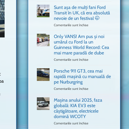
văzut
Bitdefender
a
Sunt așa de mulți fani Ford
adus
Transit în UK, că era absolută
în
nevoie de un festival 🤭
București
Comentariile sunt închise
pentru
o
Sunt
mașină
așa
Ferrari
Only VANS! Am pus și noi
de
de
umărul cu Ford la un
mulți
Formula
Guinness World Record: Cea
fani
1
mai mare paradă de dube
Ford
Transit
Comentariile sunt închise
pentru
în
Only
UK,
VANS!
Porsche 911 GT3, cea mai
t
că
Am
rapidă mașină cu manuală de
era
pus
pa
pe Nurburgring
absolută
și
Comentariile sunt închise
nevoie
pentru
noi
de
Porsche
umărul
f
un
911
cu
Mașina anului 2025, faza
festival
GT3,
Ford
globală: KIA EV3 este
🤭
cea
la
câștigătoare, electricele
mai
un
domină WCOTY
rapidă
Guinness
mașină
Comentariile sunt închise
World
pentru
cu
Record:
Mașina