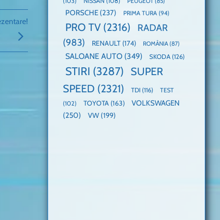
(103)
NISSAN
(108)
PEUGEOT
(85)
PORSCHE
(237)
PRIMA TURA
(94)
zentare!
PRO TV
(2316)
RADAR
(983)
RENAULT
(174)
ROMÂNIA
(87)
SALOANE AUTO
(349)
SKODA
(126)
STIRI
(3287)
SUPER
SPEED
(2321)
TDI
(116)
TEST
VOLKSWAGEN
TOYOTA
(163)
(102)
(250)
VW
(199)