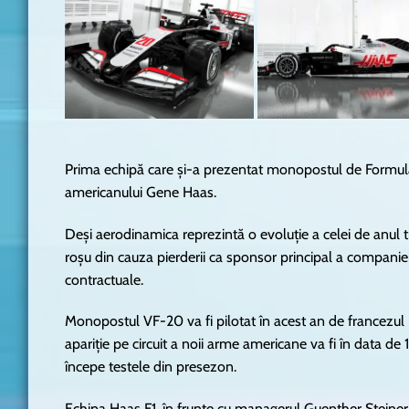
Prima echipă care și-a prezentat monopostul de Formul
americanului Gene Haas.
Deși aerodinamica reprezintă o evoluție a celei de anul tre
roșu din cauza pierderii ca sponsor principal a companiei
contractuale.
Monopostul VF-20 va fi pilotat în acest an de francez
apariție pe circuit a noii arme americane va fi în data de
începe testele din presezon.
Echipa Haas F1, în frunte cu managerul Guenther Steine