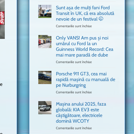
văzut
Bitdefender
a
Sunt așa de mulți fani Ford
adus
Transit în UK, că era absolută
în
nevoie de un festival 🤭
București
Comentariile sunt închise
pentru
o
Sunt
mașină
așa
Ferrari
Only VANS! Am pus și noi
de
de
umărul cu Ford la un
mulți
Formula
Guinness World Record: Cea
fani
1
mai mare paradă de dube
Ford
Transit
Comentariile sunt închise
pentru
în
Only
UK,
VANS!
Porsche 911 GT3, cea mai
că
Am
rapidă mașină cu manuală de
era
pus
le
pe Nurburgring
absolută
și
Comentariile sunt închise
nevoie
pentru
noi
de
Porsche
umărul
un
911
cu
Mașina anului 2025, faza
festival
GT3,
Ford
globală: KIA EV3 este
🤭
cea
la
câștigătoare, electricele
mai
un
domină WCOTY
rapidă
Guinness
mașină
Comentariile sunt închise
World
pentru
cu
Record:
Mașina
re