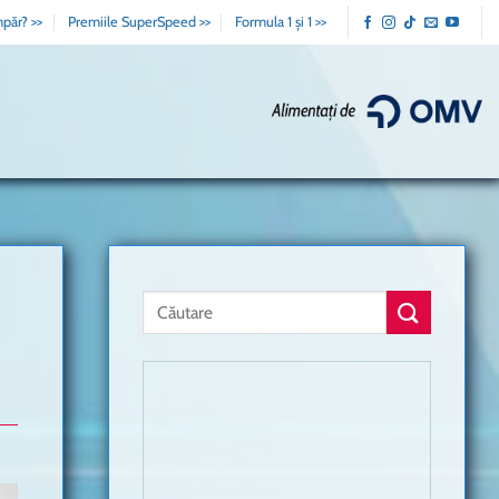
păr? >>
Premiile SuperSpeed >>
Formula 1 și 1 >>