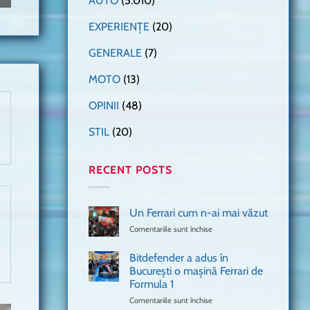
AUTO
(5.010)
EXPERIENȚE
(20)
GENERALE
(7)
MOTO
(13)
OPINII
(48)
STIL
(20)
RECENT POSTS
Un Ferrari cum n-ai mai văzut
Comentariile sunt închise
pentru
Un
Ferrari
Bitdefender a adus în
cum
București o mașină Ferrari de
n-
Formula 1
ai
mai
Comentariile sunt închise
pentru