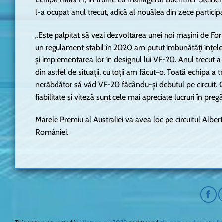
l-a ocupat anul trecut, adică al nouălea din zece participa
„Este palpitat să vezi dezvoltarea unei noi mașini de For
un regulament stabil în 2020 am putut îmbunătăți înțele
și implementarea lor în designul lui VF-20. Anul trecut a f
din astfel de situații, cu toții am făcut-o. Toată echipa a
nerăbdător să văd VF-20 făcându-și debutul pe circuit. C
fiabilitate și viteză sunt cele mai apreciate lucruri în pre
Marele Premiu al Australiei va avea loc pe circuitul Albert
României.