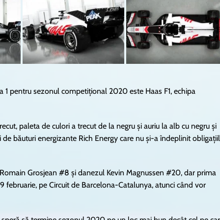
a 1 pentru sezonul competițional 2020 este Haas F1, echipa
cut, paleta de culori a trecut de la negru și auriu la alb cu negru și
 de băuturi energizante Rich Energy care nu și-a îndeplinit obligații
ul Romain Grosjean #8 și danezul Kevin Magnussen #20, dar prima
 19 februarie, pe Circuit de Barcelona-Catalunya, atunci când vor
r speră să termine sezonul 2020 pe un loc mai bun decât cel pe ca