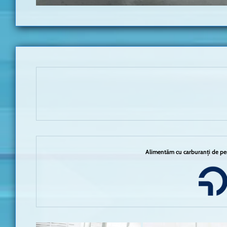
Alimentăm cu carburanți de per