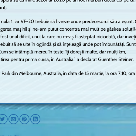
nți.
mula 1, iar VF-20 trebuie să livreze unde predecesorul său a eșuat.
gerea mașinii și ne-am putut concentra mai mult pe găsirea soluțiil
ost unul dificil, unul la care nu m-aș fi așteptat niciodată, dar înveți
 trebuit să se uite în oglindă și să înțeleagă unde pot îmbunătăți. Sunt
um se întâmplă mereu în teste, îți dorești multe, dar mulți km,
gătirea pentru prima cursă, în Australia.” a declarat Guenther Steiner.
 Park din Melbourne, Australia, în data de 15 martie, la ora 7:10, ora