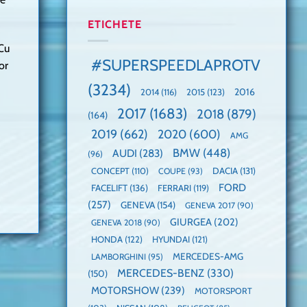
manuală
Cea
anului
de
mai
2025,
ETICHETE
pe
mare
faza
Nurburgring
paradă
globală:
 Cu
de
KIA
#SUPERSPEEDLAPROTV
or
dube
EV3
este
(3234)
câștigătoare,
2015
(123)
2016
2014
(116)
electricele
2017
(1683)
2018
(879)
domină
(164)
WCOTY
2019
(662)
2020
(600)
AMG
BMW
(448)
AUDI
(283)
(96)
DACIA
(131)
CONCEPT
(110)
COUPE
(93)
FORD
FACELIFT
(136)
FERRARI
(119)
(257)
GENEVA
(154)
GENEVA 2017
(90)
GIURGEA
(202)
GENEVA 2018
(90)
HONDA
(122)
HYUNDAI
(121)
MERCEDES-AMG
LAMBORGHINI
(95)
MERCEDES-BENZ
(330)
(150)
MOTORSHOW
(239)
MOTORSPORT