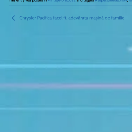
This entry was posted in
Vintage-pre2022
and tagged
#superspeedlaprotv
,
fo
Chrysler Pacifica facelift, adevărata mașină de familie