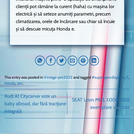
clienții pot rămâne la curent (haha) cu mașina lor
electrică și să seteze anumiți parametri, precum
climatizarea, orele de încărcare sau chiar să încuie
și să descuie micuța Honda e.
This entry was posted in
Vintage-pre2022
and tagged
#superspeedlaprotv
,
E
,
Honda
,
stiri
.
Audi A1 Citycarver este un
SEAT Leon MK3, 1.000.000
baby allroad, dar fără tracțiune
exemplare vândute
integrală