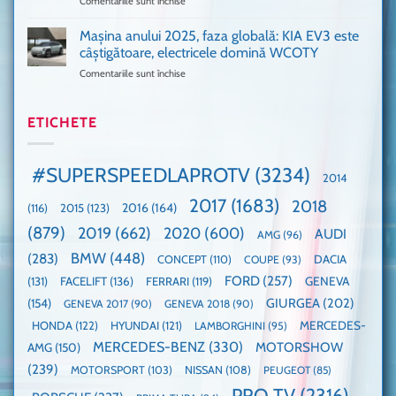
Comentariile sunt închise
pentru
și
era
Porsche
noi
absolută
911
Mașina anului 2025, faza globală: KIA EV3 este
umărul
nevoie
GT3,
cu
de
câștigătoare, electricele domină WCOTY
cea
Ford
un
Comentariile sunt închise
pentru
mai
la
festival
Mașina
rapidă
un
🤭
anului
mașină
Guinness
2025,
ETICHETE
cu
World
faza
manuală
Record:
globală:
de
Cea
KIA
pe
mai
#SUPERSPEEDLAPROTV
(3234)
2014
EV3
Nurburgring
mare
este
paradă
2017
(1683)
2018
2015
(123)
2016
(164)
(116)
câștigătoare,
de
electricele
dube
(879)
2019
(662)
2020
(600)
AUDI
AMG
(96)
domină
WCOTY
BMW
(448)
(283)
DACIA
CONCEPT
(110)
COUPE
(93)
FORD
(257)
(131)
FACELIFT
(136)
FERRARI
(119)
GENEVA
GIURGEA
(202)
(154)
GENEVA 2017
(90)
GENEVA 2018
(90)
HONDA
(122)
HYUNDAI
(121)
MERCEDES-
LAMBORGHINI
(95)
MERCEDES-BENZ
(330)
MOTORSHOW
AMG
(150)
(239)
MOTORSPORT
(103)
NISSAN
(108)
PEUGEOT
(85)
PRO TV
(2316)