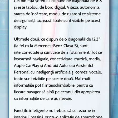
Cel din fața șoferului dispune de diagonala de 8.8″
și este tabloul de bord digital. Viteza, autonomia,
starea de încărcare, modul de rulare și ce sisteme
de siguranță lucrează, toate sunt vizibile pe acest
display.
Ultimele două, ce dispun de o diagonală de 12.3″
(la fel ca la Mercedes-Benz Clasa S), sunt
interconectate și sunt cele de infotainment. Tot ce
înseamnă navigație, conectivitate, muzică, media,
Apple CarPlay și Android Auto sau Asistentul
Personal cu inteligență artificială și comezi vocale,
toate sunt vizibile pe aceste două. Mai mult,
informațiile pot fi interschimbabile, pentru ca
fiecare pasager să aibă pe ecranul din apropierea
sa informațiile de care au nevoie.
Funcțiile inteligente nu trebuie să se rezume în
interiorul mașinii, printr-o aplicație de smartphone