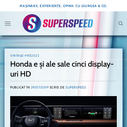
Skip
MAȘINĂRII, EXPERIENȚE, OPINII. CU GIURGEA & CO.
to
content
VINTAGE-PRE2022
Honda e și ale sale cinci display-
uri HD
PUBLICAT ÎN
29/07/2019
SCRIS DE
SUPERSPEED