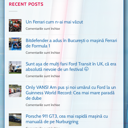
RECENT POSTS
Un Ferrari cum n-ai mai văzut
Comentariile sunt închise
pentru
Un
Ferrari
Bitdefender a adus în București o mașină Ferrari
cum
de Formula 1
n-
Comentariile sunt închise
pentru
ai
Bitdefender
mai
a
văzut
Sunt așa de mulți fani Ford Transit în UK, că era
adus
absolută nevoie de un festival 🤭
în
Comentariile sunt închise
pentru
București
Sunt
o
așa
Only VANS! Am pus și noi umărul cu Ford la un
mașină
de
Ferrari
Guinness World Record: Cea mai mare paradă
mulți
de
de dube
fani
Formula
Comentariile sunt închise
pentru
Ford
1
Only
Transit
VANS!
în
Porsche 911 GT3, cea mai rapidă mașină cu
Am
UK,
manuală de pe Nurburgring
pus
că