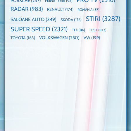
PORSCHE
(237)
PRIMA TURA
(94)
RADAR
(983)
RENAULT
(174)
ROMÂNIA
(87)
STIRI
(3287)
SALOANE AUTO
(349)
SKODA
(126)
SUPER SPEED
(2321)
TDI
(116)
TEST
(102)
VOLKSWAGEN
(250)
VW
(199)
TOYOTA
(163)