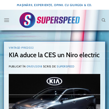
Skip
MAȘINĂRII, EXPERIENȚE, OPINII. CU GIURGEA & CO.
to
content
VINTAGE-PRE2022
KIA aduce la CES un Niro electric
PUBLICAT ÎN
09/01/2018
SCRIS DE
SUPERSPEED