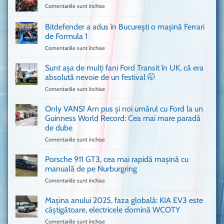
Comentariile sunt închise
pentru
Un
Ferrari
Bitdefender a adus în București o mașină Ferrari
cum
de Formula 1
n-
Comentariile sunt închise
pentru
ai
Bitdefender
mai
a
văzut
Sunt așa de mulți fani Ford Transit în UK, că era
adus
absolută nevoie de un festival 🤭
în
Comentariile sunt închise
pentru
București
Sunt
o
așa
Only VANS! Am pus și noi umărul cu Ford la un
mașină
de
Ferrari
Guinness World Record: Cea mai mare paradă
mulți
de
de dube
fani
Formula
Comentariile sunt închise
pentru
Ford
1
Only
Transit
VANS!
în
Porsche 911 GT3, cea mai rapidă mașină cu
Am
UK,
manuală de pe Nurburgring
pus
că
Comentariile sunt închise
pentru
și
era
Porsche
noi
absolută
911
Mașina anului 2025, faza globală: KIA EV3 este
umărul
nevoie
GT3,
cu
de
câștigătoare, electricele domină WCOTY
cea
Ford
un
Comentariile sunt închise
pentru
mai