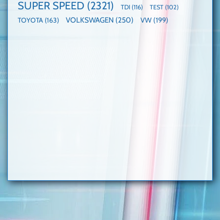
SUPER SPEED
(2321)
TDI
(116)
TEST
(102)
VOLKSWAGEN
(250)
VW
(199)
TOYOTA
(163)