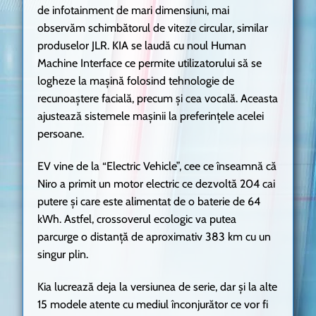
de infotainment de mari dimensiuni, mai
observăm schimbătorul de viteze circular, similar
produselor JLR. KIA se laudă cu noul Human
Machine Interface ce permite utilizatorului să se
logheze la mașină folosind tehnologie de
recunoaștere facială, precum și cea vocală. Aceasta
ajustează sistemele mașinii la preferințele acelei
persoane.
EV vine de la “Electric Vehicle”, cee ce înseamnă că
Niro a primit un motor electric ce dezvoltă 204 cai
putere și care este alimentat de o baterie de 64
kWh. Astfel, crossoverul ecologic va putea
parcurge o distanță de aproximativ 383 km cu un
singur plin.
Kia lucrează deja la versiunea de serie, dar și la alte
15 modele atente cu mediul înconjurător ce vor fi