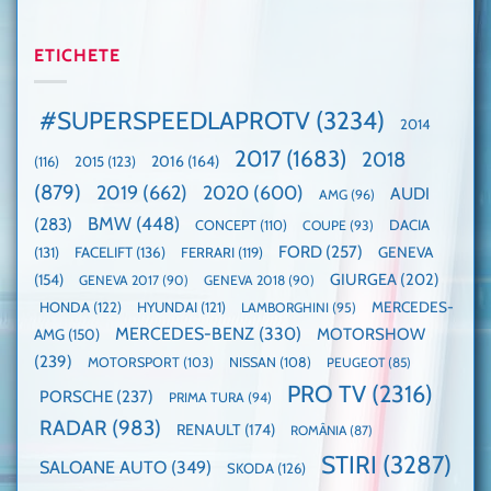
la
festival
Mașina
rapidă
un
🤭
anului
mașină
Guinness
2025,
ETICHETE
cu
World
faza
manuală
Record:
globală:
de
Cea
KIA
pe
mai
#SUPERSPEEDLAPROTV
(3234)
2014
EV3
Nurburgring
mare
este
paradă
2017
(1683)
2018
2015
(123)
2016
(164)
(116)
câștigătoare,
de
electricele
dube
(879)
2019
(662)
2020
(600)
AUDI
AMG
(96)
domină
WCOTY
BMW
(448)
(283)
DACIA
CONCEPT
(110)
COUPE
(93)
FORD
(257)
(131)
FACELIFT
(136)
FERRARI
(119)
GENEVA
GIURGEA
(202)
(154)
GENEVA 2017
(90)
GENEVA 2018
(90)
HONDA
(122)
HYUNDAI
(121)
MERCEDES-
LAMBORGHINI
(95)
MERCEDES-BENZ
(330)
MOTORSHOW
AMG
(150)
(239)
MOTORSPORT
(103)
NISSAN
(108)
PEUGEOT
(85)
PRO TV
(2316)
PORSCHE
(237)
PRIMA TURA
(94)
RADAR
(983)
RENAULT
(174)
ROMÂNIA
(87)
STIRI
(3287)
SALOANE AUTO
(349)
SKODA
(126)