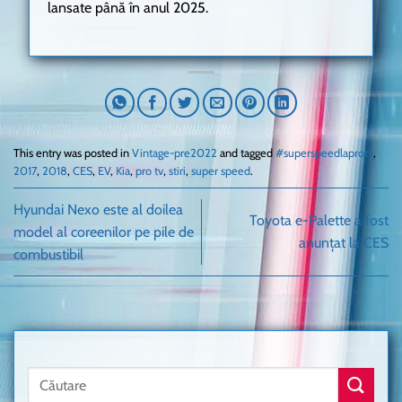
lansate până în anul 2025.
This entry was posted in
Vintage-pre2022
and tagged
#superspeedlaprotv
,
2017
,
2018
,
CES
,
EV
,
Kia
,
pro tv
,
stiri
,
super speed
.
Hyundai Nexo este al doilea
Toyota e-Palette a fost
model al coreenilor pe pile de
anunțat la CES
combustibil