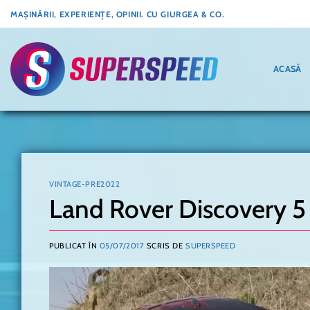
Skip
MAȘINĂRII, EXPERIENȚE, OPINII. CU GIURGEA & CO.
to
content
ACASĂ
VINTAGE-PRE2022
Land Rover Discovery 5
PUBLICAT ÎN
05/07/2017
SCRIS DE
SUPERSPEED