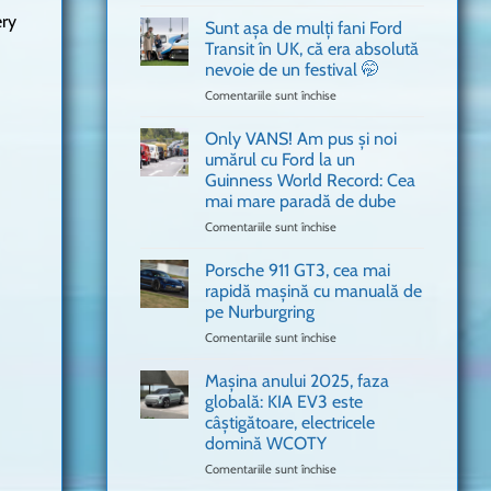
văzut
Bitdefender
ery
a
Sunt așa de mulți fani Ford
adus
Transit în UK, că era absolută
în
nevoie de un festival 🤭
București
Comentariile sunt închise
pentru
o
Sunt
mașină
așa
Ferrari
Only VANS! Am pus și noi
de
de
umărul cu Ford la un
mulți
Formula
Guinness World Record: Cea
fani
1
mai mare paradă de dube
Ford
Transit
Comentariile sunt închise
pentru
în
Only
UK,
VANS!
Porsche 911 GT3, cea mai
că
Am
rapidă mașină cu manuală de
era
pus
pe Nurburgring
absolută
și
Comentariile sunt închise
nevoie
pentru
noi
de
Porsche
umărul
un
911
cu
Mașina anului 2025, faza
festival
GT3,
Ford
globală: KIA EV3 este
🤭
cea
la
câștigătoare, electricele
mai
un
domină WCOTY
rapidă
Guinness
mașină
Comentariile sunt închise
World
pentru
cu
Record:
Mașina