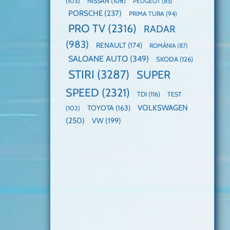
(103)
NISSAN
(108)
PEUGEOT
(85)
PORSCHE
(237)
PRIMA TURA
(94)
PRO TV
(2316)
RADAR
(983)
RENAULT
(174)
ROMÂNIA
(87)
SALOANE AUTO
(349)
SKODA
(126)
STIRI
(3287)
SUPER
SPEED
(2321)
TDI
(116)
TEST
VOLKSWAGEN
TOYOTA
(163)
(102)
(250)
VW
(199)