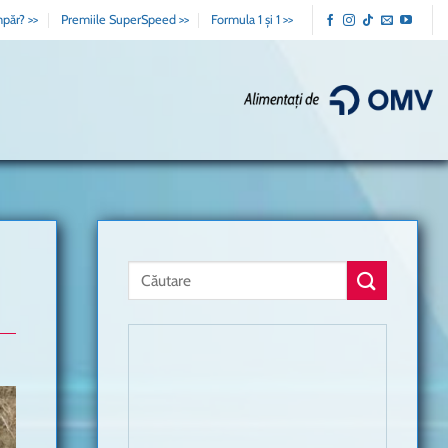
păr? >>
Premiile SuperSpeed >>
Formula 1 și 1 >>