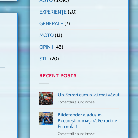
AUTO
(5.010)
EXPERIENȚE
(20)
GENERALE
(7)
MOTO
(13)
OPINII
(48)
STIL
(20)
RECENT POSTS
Un Ferrari cum n-ai mai văzut
Comentariile sunt închise
pentru
Un
Ferrari
Bitdefender a adus în
cum
București o mașină Ferrari de
n-
Formula 1
ai
mai
Comentariile sunt închise
pentru