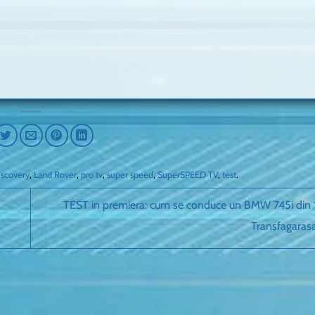
iscovery
,
Land Rover
,
pro tv
,
super speed
,
SuperSPEED TV
,
test
.
TEST in premiera: cum se conduce un BMW 745i din 
Transfagaras