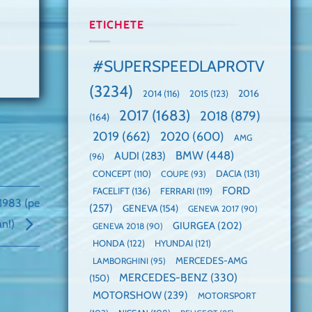
manuală
Cea
anului
de
mai
2025,
ETICHETE
pe
mare
faza
Nurburgring
paradă
globală:
de
KIA
#SUPERSPEEDLAPROTV
dube
EV3
este
(3234)
câștigătoare,
2015
(123)
2016
2014
(116)
electricele
2017
(1683)
2018
(879)
domină
(164)
WCOTY
2019
(662)
2020
(600)
AMG
BMW
(448)
AUDI
(283)
(96)
DACIA
(131)
CONCEPT
(110)
COUPE
(93)
FORD
FACELIFT
(136)
FERRARI
(119)
1983 (pe
(257)
GENEVA
(154)
GENEVA 2017
(90)
an!)
GIURGEA
(202)
GENEVA 2018
(90)
HONDA
(122)
HYUNDAI
(121)
MERCEDES-AMG
LAMBORGHINI
(95)
MERCEDES-BENZ
(330)
(150)
MOTORSHOW
(239)
MOTORSPORT