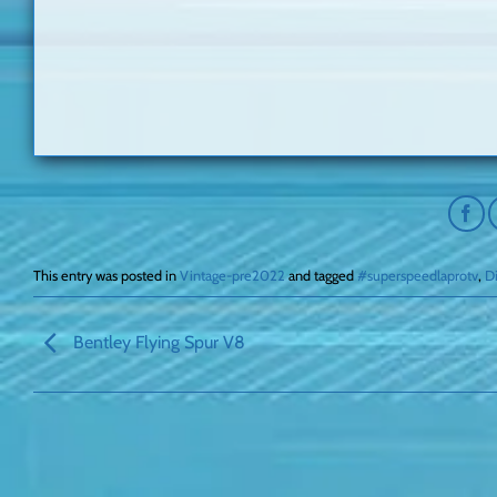
This entry was posted in
Vintage-pre2022
and tagged
#superspeedlaprotv
,
D
Bentley Flying Spur V8