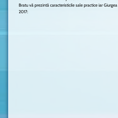
Bratu vă prezintă caracteristicile sale practice iar Giurg
2017: