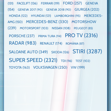
FORD
(257)
(131)
FACELIFT
(136)
FERRARI
(119)
GENEVA
GIURGEA
(202)
(154)
GENEVA 2017
(90)
GENEVA 2018
(90)
HONDA
(122)
HYUNDAI
(121)
MERCEDES-
LAMBORGHINI
(95)
MERCEDES-BENZ
(330)
MOTORSHOW
AMG
(150)
(239)
MOTORSPORT
(103)
NISSAN
(108)
PEUGEOT
(85)
PRO TV
(2316)
PORSCHE
(237)
PRIMA TURA
(94)
RADAR
(983)
RENAULT
(174)
ROMÂNIA
(87)
STIRI
(3287)
SALOANE AUTO
(349)
SKODA
(126)
SUPER SPEED
(2321)
TDI
(116)
TEST
(102)
VOLKSWAGEN
(250)
VW
(199)
TOYOTA
(163)