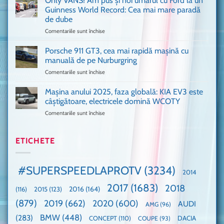
Only VANS! Am pus și noi umărul cu Ford la un
de
Ferrari
Guinness World Record: Cea mai mare paradă
mulți
de
de dube
fani
Formula
Comentariile sunt închise
pentru
Ford
1
Only
Transit
VANS!
în
Porsche 911 GT3, cea mai rapidă mașină cu
Am
UK,
manuală de pe Nurburgring
pus
că
Comentariile sunt închise
pentru
și
era
Porsche
noi
absolută
911
Mașina anului 2025, faza globală: KIA EV3 este
umărul
nevoie
GT3,
cu
de
câștigătoare, electricele domină WCOTY
cea
Ford
un
Comentariile sunt închise
pentru
mai
la
festival
Mașina
rapidă
un
🤭
anului
mașină
Guinness
2025,
ETICHETE
cu
World
faza
manuală
Record:
globală:
de
Cea
KIA
pe
mai
#SUPERSPEEDLAPROTV
(3234)
2014
EV3
Nurburgring
mare
este
paradă
2017
(1683)
2018
2015
(123)
2016
(164)
(116)
câștigătoare,
de
electricele
dube
(879)
2019
(662)
2020
(600)
AUDI
AMG
(96)
domină
WCOTY
BMW
(448)
(283)
DACIA
CONCEPT
(110)
COUPE
(93)