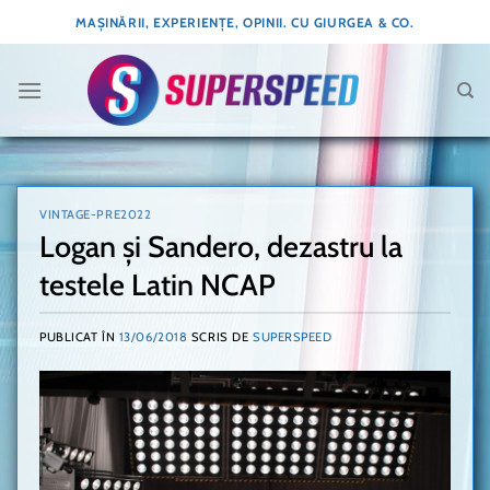
Skip
MAȘINĂRII, EXPERIENȚE, OPINII. CU GIURGEA & CO.
to
content
VINTAGE-PRE2022
Logan și Sandero, dezastru la
testele Latin NCAP
PUBLICAT ÎN
13/06/2018
SCRIS DE
SUPERSPEED