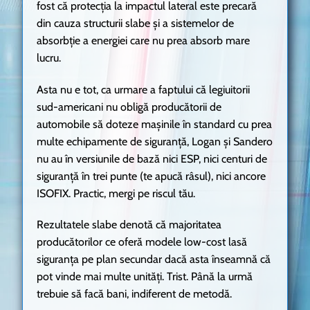
fost că protecția la impactul lateral este precară
din cauza structurii slabe și a sistemelor de
absorbție a energiei care nu prea absorb mare
lucru.
Asta nu e tot, ca urmare a faptului că legiuitorii
sud-americani nu obligă producătorii de
automobile să doteze mașinile în standard cu prea
multe echipamente de siguranță, Logan și Sandero
nu au în versiunile de bază nici ESP, nici centuri de
siguranță în trei punte (te apucă râsul), nici ancore
ISOFIX. Practic, mergi pe riscul tău.
Rezultatele slabe denotă că majoritatea
producătorilor ce oferă modele low-cost lasă
siguranța pe plan secundar dacă asta înseamnă că
pot vinde mai multe unități. Trist. Până la urmă
trebuie să facă bani, indiferent de metodă.