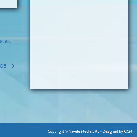
tv
,
stiri
,
i Q8
Copyright © Navele Media SRL • Designed by
CCM