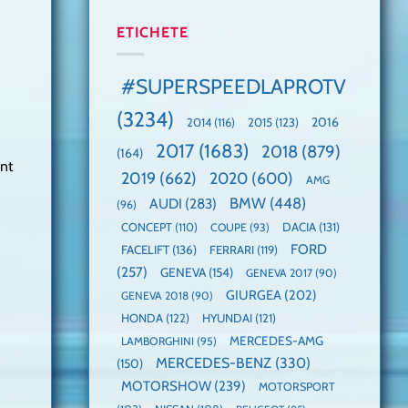
manuală
Cea
anului
de
mai
2025,
ETICHETE
pe
mare
faza
Nurburgring
paradă
globală:
de
KIA
#SUPERSPEEDLAPROTV
dube
EV3
este
(3234)
câștigătoare,
2015
(123)
2016
2014
(116)
electricele
2017
(1683)
2018
(879)
domină
(164)
unt
WCOTY
2019
(662)
2020
(600)
AMG
BMW
(448)
AUDI
(283)
(96)
DACIA
(131)
CONCEPT
(110)
COUPE
(93)
FORD
FACELIFT
(136)
FERRARI
(119)
(257)
GENEVA
(154)
GENEVA 2017
(90)
GIURGEA
(202)
GENEVA 2018
(90)
HONDA
(122)
HYUNDAI
(121)
MERCEDES-AMG
LAMBORGHINI
(95)
MERCEDES-BENZ
(330)
(150)
MOTORSHOW
(239)
MOTORSPORT