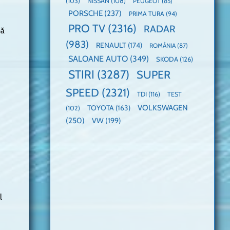
(103)
NISSAN
(108)
PEUGEOT
(85)
PORSCHE
(237)
PRIMA TURA
(94)
PRO TV
(2316)
RADAR
pă
(983)
RENAULT
(174)
ROMÂNIA
(87)
SALOANE AUTO
(349)
SKODA
(126)
STIRI
(3287)
SUPER
SPEED
(2321)
TDI
(116)
TEST
VOLKSWAGEN
TOYOTA
(163)
(102)
(250)
VW
(199)
l