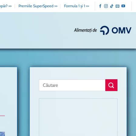
păr? >>
Premiile SuperSpeed >>
Formula 1 și 1 >>