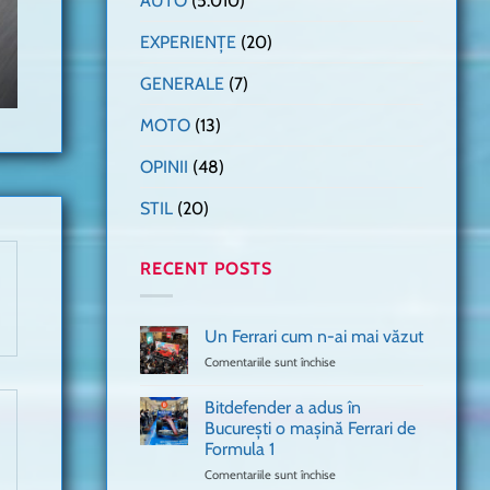
AUTO
(5.010)
EXPERIENȚE
(20)
GENERALE
(7)
MOTO
(13)
OPINII
(48)
STIL
(20)
RECENT POSTS
Un Ferrari cum n-ai mai văzut
Comentariile sunt închise
pentru
Un
Ferrari
Bitdefender a adus în
cum
București o mașină Ferrari de
n-
Formula 1
ai
mai
Comentariile sunt închise
pentru