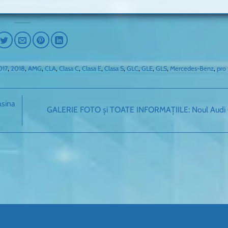
017
,
2018
,
AMG
,
CLA
,
Clasa C
,
Clasa E
,
Clasa S
,
GLC
,
GLE
,
GLS
,
Mercedes-Benz
,
pro 
asina
GALERIE FOTO și TOATE INFORMAȚIILE: Noul Aud