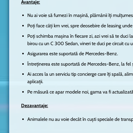
Avantaje:
Nu ai voie să fumezi în mașină, plămânii îți mulțumes
Poți face câți km vrei, spre deosebire de leasing und
Poți schimba mașina în fiecare zi, azi vrei să te duci
birou cu un C 300 Sedan, vineri te duci pe circuit cu
Asigurarea este suportată de Mercedes-Benz.
Întreținerea este suportată de Mercedes-Benz, la fel și
Ai acces la un serviciu tip concierge care îți spală, a
aplicații.
Pe măsură ce apar modele noi, gama va fi actualizat
Dezavantaje
:
Animalele nu au voie decât în cuști speciale de transp