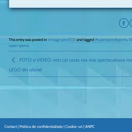
This entry was posted in
Vintage-pre2022
and tagged
#superspeedlaprotv
,
2
super speed
.
FOTO si VIDEO: vezi cat costa cea mai spectaculoasa m
LEGO din istorie!
Contact
|
Politica de confidentialitate
|
Cookie-uri
|
ANPC