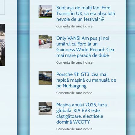
văzut
Bitdefender
a
Sunt așa de mulți fani Ford
adus
Transit în UK, că era absolută
în
nevoie de un festival 🤭
București
Comentariile sunt închise
pentru
o
Sunt
mașină
așa
Ferrari
Only VANS! Am pus și noi
de
de
umărul cu Ford la un
mulți
Formula
Guinness World Record: Cea
fani
1
mai mare paradă de dube
Ford
Transit
Comentariile sunt închise
pentru
în
Only
UK,
VANS!
Porsche 911 GT3, cea mai
că
Am
rapidă mașină cu manuală de
era
pus
pe Nurburgring
absolută
și
Comentariile sunt închise
nevoie
pentru
noi
de
Porsche
umărul
un
911
cu
Mașina anului 2025, faza
festival
GT3,
Ford
globală: KIA EV3 este
🤭
cea
la
câștigătoare, electricele
mai
un
domină WCOTY
rapidă
Guinness
mașină
Comentariile sunt închise
World
pentru
cu
Record:
Mașina