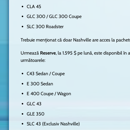
CLA 45
GLC 300 / GLC 300 Coupe
SLC 300 Roadster
Trebuie menționat că doar Nashville are acces la pach
Urmează
Reserve
, la 1.595 $ pe lună, este disponibil î
următoarele:
C43 Sedan / Coupe
E 300 Sedan
E 400 Coupe / Wagon
GLC 43
GLE 350
SLC 43 (Exclusiv Nashville)