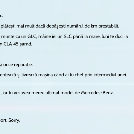
c.
e plătești mai mult dacă depășești numărul de km prestabilit.
 la munte cu un GLC, mâine iei un SLC până la mare, luni te duci la
 un CLA 45 șamd.
 orice reparație.
limentează și livrează mașina când ai tu chef prin intermediul unei
ă, iar tu vei avea mereu ultimul model de Mercedes-Benz.
ort. Sorry.