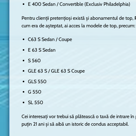
E 400 Sedan / Convertible (Exclusiv Philadelphia)
Pentru clienții pretențioși există și abonamentul de top,
cum era de așteptat, ai acces la modele de top, precum:
C63 S Sedan / Coupe
E 63 S Sedan
S 560
GLE 63 S / GLE 63 S Coupe
GLS 550
G 550
SL 550
Cei interesați vor trebui să plătească o taxă de intrare
puțin 21 ani și să aibă un istoric de condus acceptabil.