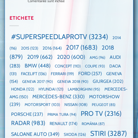
Comentariile sunt închise
pentru
mai
la
festival
Mașina
rapidă
un
🤭
anului
mașină
Guinness
2025,
ETICHETE
cu
World
faza
manuală
Record:
globală:
de
Cea
KIA
pe
mai
#SUPERSPEEDLAPROTV
(3234)
2014
EV3
Nurburgring
mare
este
paradă
2017
(1683)
2018
2015
(123)
2016
(164)
(116)
câștigătoare,
de
electricele
dube
(879)
2019
(662)
2020
(600)
AUDI
AMG
(96)
domină
WCOTY
BMW
(448)
(283)
DACIA
CONCEPT
(110)
COUPE
(93)
FORD
(257)
(131)
FACELIFT
(136)
FERRARI
(119)
GENEVA
GIURGEA
(202)
(154)
GENEVA 2017
(90)
GENEVA 2018
(90)
HONDA
(122)
HYUNDAI
(121)
MERCEDES-
LAMBORGHINI
(95)
MERCEDES-BENZ
(330)
MOTORSHOW
AMG
(150)
(239)
MOTORSPORT
(103)
NISSAN
(108)
PEUGEOT
(85)
PRO TV
(2316)
PORSCHE
(237)
PRIMA TURA
(94)
RADAR
(983)
RENAULT
(174)
ROMÂNIA
(87)
STIRI
(3287)
SALOANE AUTO
(349)
SKODA
(126)