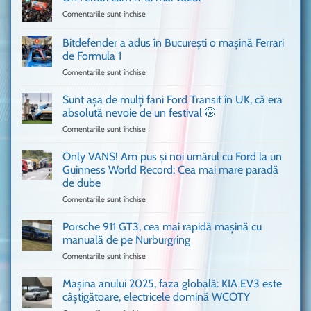
Comentariile sunt închise
pentru
Un
Ferrari
Bitdefender a adus în București o mașină Ferrari
cum
de Formula 1
n-
Comentariile sunt închise
pentru
ai
Bitdefender
mai
a
văzut
Sunt așa de mulți fani Ford Transit în UK, că era
adus
absolută nevoie de un festival 🤭
în
Comentariile sunt închise
pentru
București
Sunt
o
așa
Only VANS! Am pus și noi umărul cu Ford la un
mașină
de
Ferrari
Guinness World Record: Cea mai mare paradă
mulți
de
de dube
fani
Formula
Comentariile sunt închise
pentru
Ford
1
Only
Transit
VANS!
în
Porsche 911 GT3, cea mai rapidă mașină cu
Am
UK,
manuală de pe Nurburgring
pus
că
Comentariile sunt închise
pentru
și
era
Porsche
noi
absolută
911
Mașina anului 2025, faza globală: KIA EV3 este
umărul
nevoie
GT3,
cu
de
câștigătoare, electricele domină WCOTY
cea
Ford
un