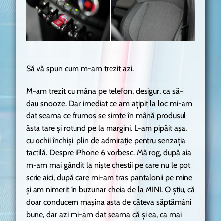
Să vă spun cum m-am trezit azi.
M-am trezit cu mâna pe telefon, desigur, ca să-i
dau snooze. Dar imediat ce am ațipit la loc mi-am
dat seama ce frumos se simte în mână produsul
ăsta tare și rotund pe la margini. L-am pipăit așa,
cu ochii închiși, plin de admirație pentru senzația
tactilă. Despre iPhone 6 vorbesc. Mă rog, după aia
m-am mai gândit la niște chestii pe care nu le pot
scrie aici, după care mi-am tras pantalonii pe mine
și am nimerit în buzunar cheia de la MINI. O știu, că
doar conducem mașina asta de câteva săptămâni
bune, dar azi mi-am dat seama că și ea, ca mai