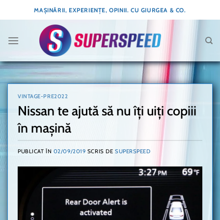
Skip
MAȘINĂRII, EXPERIENȚE, OPINII. CU GIURGEA & CO.
to
content
VINTAGE-PRE2022
Nissan te ajută să nu îți uiți copiii
în mașină
PUBLICAT ÎN
02/09/2019
SCRIS DE
SUPERSPEED