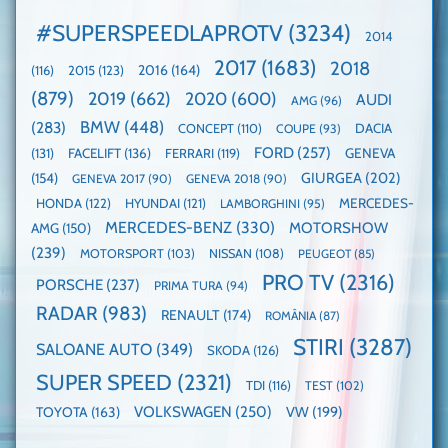
globală:
de
Cea
KIA
pe
mai
#SUPERSPEEDLAPROTV
(3234)
2014
EV3
Nurburgring
mare
este
paradă
2017
(1683)
2018
2015
(123)
2016
(164)
(116)
câștigătoare,
de
electricele
dube
(879)
2019
(662)
2020
(600)
AUDI
AMG
(96)
domină
WCOTY
BMW
(448)
(283)
DACIA
CONCEPT
(110)
COUPE
(93)
FORD
(257)
(131)
FACELIFT
(136)
FERRARI
(119)
GENEVA
GIURGEA
(202)
(154)
GENEVA 2017
(90)
GENEVA 2018
(90)
HONDA
(122)
HYUNDAI
(121)
MERCEDES-
LAMBORGHINI
(95)
MERCEDES-BENZ
(330)
MOTORSHOW
AMG
(150)
(239)
MOTORSPORT
(103)
NISSAN
(108)
PEUGEOT
(85)
PRO TV
(2316)
PORSCHE
(237)
PRIMA TURA
(94)
RADAR
(983)
RENAULT
(174)
ROMÂNIA
(87)
STIRI
(3287)
SALOANE AUTO
(349)
SKODA
(126)
SUPER SPEED
(2321)
TDI
(116)
TEST
(102)
VOLKSWAGEN
(250)
VW
(199)
TOYOTA
(163)