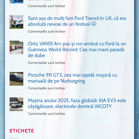
n-
Comentariile sunt închise
pentru
ai
Bitdefender
mai
a
văzut
Sunt așa de mulți fani Ford Transit în UK, că era
adus
absolută nevoie de un festival 🤭
în
Comentariile sunt închise
pentru
București
Sunt
o
așa
Only VANS! Am pus și noi umărul cu Ford la un
mașină
de
Ferrari
Guinness World Record: Cea mai mare paradă
mulți
de
de dube
fani
Formula
Comentariile sunt închise
pentru
Ford
1
Only
Transit
VANS!
în
Porsche 911 GT3, cea mai rapidă mașină cu
Am
UK,
manuală de pe Nurburgring
pus
că
Comentariile sunt închise
pentru
și
era
Porsche
noi
absolută
911
Mașina anului 2025, faza globală: KIA EV3 este
umărul
nevoie
GT3,
cu
de
câștigătoare, electricele domină WCOTY
cea
Ford
un
Comentariile sunt închise
pentru
mai
la
festival
Mașina
rapidă
un
🤭
anului
mașină
Guinness
2025,
ETICHETE
cu
World
faza
manuală
Record: