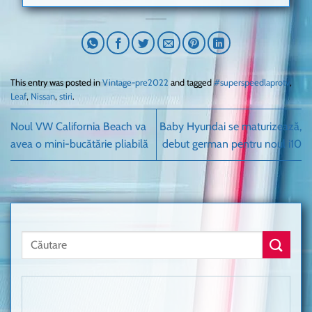
This entry was posted in
Vintage-pre2022
and tagged
#superspeedlaprotv
,
Leaf
,
Nissan
,
stiri
.
Noul VW California Beach va
Baby Hyundai se maturizează,
avea o mini-bucătărie pliabilă
debut german pentru noul i10