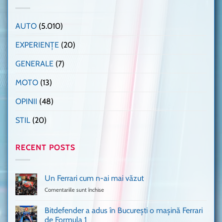
AUTO
(5.010)
EXPERIENȚE
(20)
GENERALE
(7)
MOTO
(13)
OPINII
(48)
STIL
(20)
RECENT POSTS
Un Ferrari cum n-ai mai văzut
Comentariile sunt închise
pentru
Un
Ferrari
Bitdefender a adus în București o mașină Ferrari
cum
de Formula 1