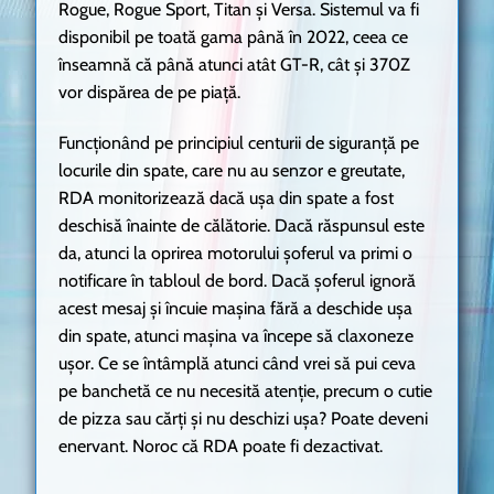
Rogue, Rogue Sport, Titan și Versa. Sistemul va fi
disponibil pe toată gama până în 2022, ceea ce
înseamnă că până atunci atât GT-R, cât și 370Z
vor dispărea de pe piață.
Funcționând pe principiul centurii de siguranță pe
locurile din spate, care nu au senzor e greutate,
RDA monitorizează dacă ușa din spate a fost
deschisă înainte de călătorie. Dacă răspunsul este
da, atunci la oprirea motorului șoferul va primi o
notificare în tabloul de bord. Dacă șoferul ignoră
acest mesaj și încuie mașina fără a deschide ușa
din spate, atunci mașina va începe să claxoneze
ușor. Ce se întâmplă atunci când vrei să pui ceva
pe banchetă ce nu necesită atenție, precum o cutie
de pizza sau cărți și nu deschizi ușa? Poate deveni
enervant. Noroc că RDA poate fi dezactivat.