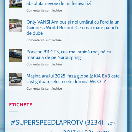
adus
absolută nevoie de un festival 🤭
în
Comentariile sunt închise
pentru
București
Sunt
o
așa
Only VANS! Am pus și noi umărul cu Ford la un
mașină
de
Ferrari
Guinness World Record: Cea mai mare paradă
mulți
de
de dube
fani
Formula
Comentariile sunt închise
pentru
Ford
1
Only
Transit
VANS!
în
Porsche 911 GT3, cea mai rapidă mașină cu
Am
UK,
manuală de pe Nurburgring
pus
că
Comentariile sunt închise
pentru
și
era
Porsche
noi
absolută
911
Mașina anului 2025, faza globală: KIA EV3 este
umărul
nevoie
GT3,
cu
de
câștigătoare, electricele domină WCOTY
cea
Ford
un
Comentariile sunt închise
pentru
mai
la
festival
Mașina
rapidă
un
🤭
anului
mașină
Guinness
2025,
ETICHETE
cu
World
faza
manuală
Record:
globală:
de
Cea
KIA
pe
mai
#SUPERSPEEDLAPROTV
(3234)
2014
EV3
Nurburgring
mare
este
paradă