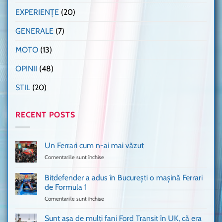
EXPERIENȚE
(20)
GENERALE
(7)
MOTO
(13)
OPINII
(48)
STIL
(20)
RECENT POSTS
Un Ferrari cum n-ai mai văzut
Comentariile sunt închise
pentru
Un
Ferrari
Bitdefender a adus în București o mașină Ferrari
cum
de Formula 1
n-
Comentariile sunt închise
pentru
ai
Bitdefender
mai
a
văzut
Sunt așa de mulți fani Ford Transit în UK, că era