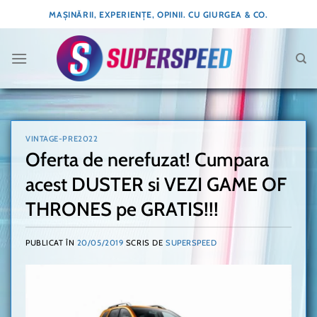
Skip
MAȘINĂRII, EXPERIENȚE, OPINII. CU GIURGEA & CO.
to
content
VINTAGE-PRE2022
Oferta de nerefuzat! Cumpara
acest DUSTER si VEZI GAME OF
THRONES pe GRATIS!!!
PUBLICAT ÎN
20/05/2019
SCRIS DE
SUPERSPEED