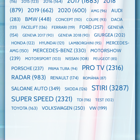
2017
(1683)
2018
2015
(123)
2016
(164)
(116)
câștigătoare,
de
electricele
dube
(879)
2019
(662)
2020
(600)
AUDI
AMG
(96)
domină
WCOTY
BMW
(448)
(283)
DACIA
CONCEPT
(110)
COUPE
(93)
FORD
(257)
(131)
FACELIFT
(136)
FERRARI
(119)
GENEVA
GIURGEA
(202)
(154)
GENEVA 2017
(90)
GENEVA 2018
(90)
HONDA
(122)
HYUNDAI
(121)
MERCEDES-
LAMBORGHINI
(95)
MERCEDES-BENZ
(330)
MOTORSHOW
AMG
(150)
(239)
MOTORSPORT
(103)
NISSAN
(108)
PEUGEOT
(85)
PRO TV
(2316)
PORSCHE
(237)
PRIMA TURA
(94)
RADAR
(983)
RENAULT
(174)
ROMÂNIA
(87)
STIRI
(3287)
SALOANE AUTO
(349)
SKODA
(126)
SUPER SPEED
(2321)
TDI
(116)
TEST
(102)
VOLKSWAGEN
(250)
VW
(199)
TOYOTA
(163)