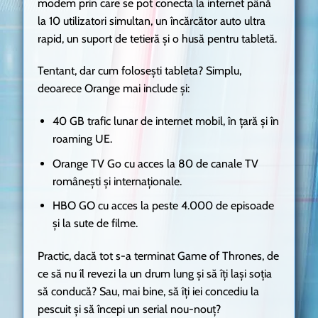
modem prin care se pot conecta la internet până
la 10 utilizatori simultan, un încărcător auto ultra
rapid, un suport de tetieră și o husă pentru tabletă.
Tentant, dar cum folosești tableta? Simplu,
deoarece Orange mai include și:
40 GB trafic lunar de internet mobil, în ţară şi în
roaming UE.
Orange TV Go cu acces la 80 de canale TV
româneşti şi internaţionale.
HBO GO cu acces la peste 4.000 de episoade
şi la sute de filme.
Practic, dacă tot s-a terminat Game of Thrones, de
ce să nu îl revezi la un drum lung și să îți lași soția
să conducă? Sau, mai bine, să îți iei concediu la
pescuit și să începi un serial nou-nouț?