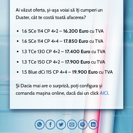
Ai văzut oferta, și-așa voiai să îți cumperi un
Duster, cât te costă toată afacerea?
1.6 SCe 114 CP 4×2 –
16.200 Euro
cu TVA
1.6 SCe 114 CP 4×4 –
17.850 Euro
cu TVA
1.3 TCe 130 CP 4×2 –
17.400 Euro
cu TVA
1.3 TCe 150 CP 4×2 –
17.900 Euro
cu TVA
1.5 Blue dCi 115 CP 4×4 –
19.900 Euro
cu TVA
Și Dacia mai are o surpriză, poți configura și
comanda mașina online, dacă dai un click
AICI
.