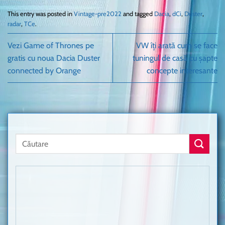
This entry was posted in
Vintage-pre2022
and tagged
Dacia
,
dCi
,
Duster
,
radar
,
TCe
.
Vezi Game of Thrones pe
VW îți arată cum se face
gratis cu noua Dacia Duster
tuningul de casă cu șapte
connected by Orange
concepte interesante