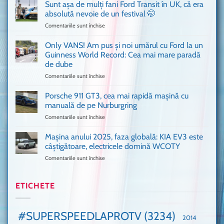
a
văzut
Sunt așa de mulți fani Ford Transit în UK, că era
adus
absolută nevoie de un festival 🤭
în
Comentariile sunt închise
pentru
București
Sunt
o
așa
Only VANS! Am pus și noi umărul cu Ford la un
mașină
de
Ferrari
Guinness World Record: Cea mai mare paradă
mulți
de
de dube
fani
Formula
Comentariile sunt închise
pentru
Ford
1
Only
Transit
VANS!
în
Porsche 911 GT3, cea mai rapidă mașină cu
Am
UK,
manuală de pe Nurburgring
pus
că
Comentariile sunt închise
pentru
și
era
Porsche
noi
absolută
911
Mașina anului 2025, faza globală: KIA EV3 este
umărul
nevoie
GT3,
cu
de
câștigătoare, electricele domină WCOTY
cea
Ford
un
Comentariile sunt închise
pentru
mai
la
festival
Mașina
rapidă
un
🤭
anului
mașină
Guinness
2025,
ETICHETE
cu
World
faza
manuală
Record:
globală:
de
Cea
KIA
pe
mai
#SUPERSPEEDLAPROTV
(3234)
2014
EV3
Nurburgring
mare