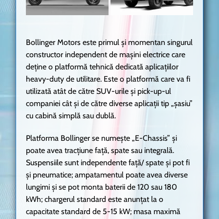
Bollinger Motors este primul și momentan singurul
constructor independent de mașini electrice care
deține o platformă tehnică dedicată aplicațiilor
heavy-duty de utilitare. Este o platformă care va fi
utilizată atât de către SUV-urile și pick-up-ul
companiei cât și de către diverse aplicații tip „șasiu”
cu cabină simplă sau dublă.
Platforma Bollinger se numește „E-Chassis” și
poate avea tracțiune față, spate sau integrală.
Suspensiile sunt independente față/ spate și pot fi
și pneumatice; ampatamentul poate avea diverse
lungimi și se pot monta baterii de 120 sau 180
kWh; chargerul standard este anunțat la o
capacitate standard de 5-15 kW; masa maximă