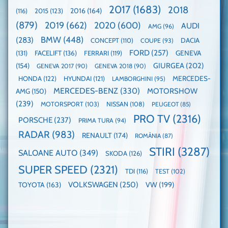
este
paradă
2017
(1683)
2018
2015
(123)
2016
(164)
(116)
câștigătoare,
de
electricele
dube
(879)
2019
(662)
2020
(600)
AUDI
AMG
(96)
domină
WCOTY
BMW
(448)
(283)
DACIA
CONCEPT
(110)
COUPE
(93)
FORD
(257)
(131)
FACELIFT
(136)
FERRARI
(119)
GENEVA
GIURGEA
(202)
(154)
GENEVA 2017
(90)
GENEVA 2018
(90)
HONDA
(122)
HYUNDAI
(121)
MERCEDES-
LAMBORGHINI
(95)
MERCEDES-BENZ
(330)
MOTORSHOW
AMG
(150)
(239)
MOTORSPORT
(103)
NISSAN
(108)
PEUGEOT
(85)
PRO TV
(2316)
PORSCHE
(237)
PRIMA TURA
(94)
RADAR
(983)
RENAULT
(174)
ROMÂNIA
(87)
STIRI
(3287)
SALOANE AUTO
(349)
SKODA
(126)
SUPER SPEED
(2321)
TDI
(116)
TEST
(102)
VOLKSWAGEN
(250)
VW
(199)
TOYOTA
(163)