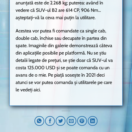
anunțată este de 2.268 kg; puterea: având în
vedere că SUV-ul B2 are 614 CP, 906 Nm…
așteptați-vă la ceva mai puțin la utilitare.
Acestea vor putea fi comandate ca single cab,
double cab, închise sau decupate în partea din
spate. Imaginile din galerie demonstrează câteva
din aplicațiile posibile pe platformă. Nu se știu
detalii legate de prețuri, se știe doar că SUV-ul va
costa 125.000 USD și se poate comanda cu un
avans de o mie. Pe piață sosește în 2021 deci
atunci se vor putea comanda și utilitarele pe care
le vedeți aici.