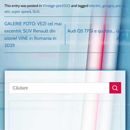
This entry was posted in
Vintage-pre2022
and tagged
electric
,
giurgea
,
pro tv
,
stiri
,
super speed
,
SUV
.
GALERIE FOTO: VEZI cel mai
excentric SUV Renault din
Audi Q5 TFSI e quattro… de la
istorie! VINE in Romania in
ABT.
2021!