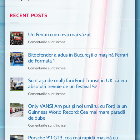
RECENT POSTS
Un Ferrari cum n-ai mai văzut
Comentariile sunt închise
pentru
Un
Ferrari
Bitdefender a adus în București o mașină Ferrari
cum
de Formula 1
n-
Comentariile sunt închise
pentru
ai
Bitdefender
mai
a
văzut
Sunt așa de mulți fani Ford Transit în UK, că era
adus
absolută nevoie de un festival 🤭
în
Comentariile sunt închise
pentru
București
Sunt
o
așa
Only VANS! Am pus și noi umărul cu Ford la un
mașină
de
Ferrari
Guinness World Record: Cea mai mare paradă
mulți
de
de dube
fani
Formula
Comentariile sunt închise
pentru
Ford
1
Only
Transit
VANS!
în
Porsche 911 GT3, cea mai rapidă mașină cu