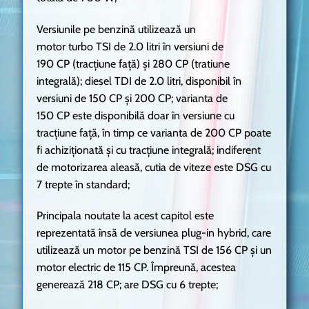
Versiunile pe benzină utilizează un
motor turbo TSI de 2.0 litri în versiuni de
190 CP (tracțiune față) și 280 CP (tratiune
integrală); diesel TDI de 2.0 litri, disponibil în
versiuni de 150 CP și 200 CP; varianta de
150 CP este disponibilă doar în versiune cu
tracțiune față, în timp ce varianta de 200 CP poate
fi achiziționată și cu tracțiune integrală; indiferent
de motorizarea aleasă, cutia de viteze este DSG cu
7 trepte în standard;
Principala noutate la acest capitol este
reprezentată însă de versiunea plug-in hybrid, care
utilizează un motor pe benzină TSI de 156 CP și un
motor electric de 115 CP. Împreună, acestea
generează 218 CP; are DSG cu 6 trepte;