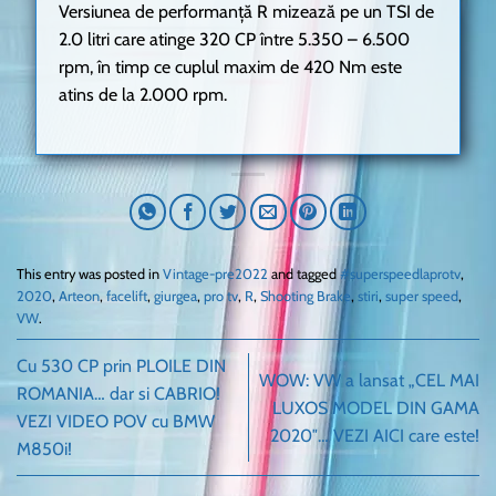
Versiunea de performanță R mizează pe un TSI de
2.0 litri care atinge 320 CP între 5.350 – 6.500
rpm, în timp ce cuplul maxim de 420 Nm este
atins de la 2.000 rpm.
This entry was posted in
Vintage-pre2022
and tagged
#superspeedlaprotv
,
2020
,
Arteon
,
facelift
,
giurgea
,
pro tv
,
R
,
Shooting Brake
,
stiri
,
super speed
,
VW
.
Cu 530 CP prin PLOILE DIN
WOW: VW a lansat „CEL MAI
ROMANIA… dar si CABRIO!
LUXOS MODEL DIN GAMA
VEZI VIDEO POV cu BMW
2020″… VEZI AICI care este!
M850i!