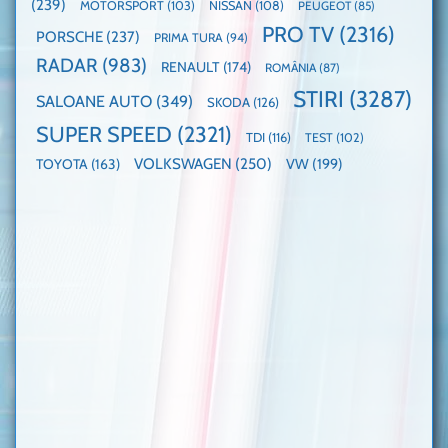
(239)
MOTORSPORT
(103)
NISSAN
(108)
PEUGEOT
(85)
PRO TV
(2316)
PORSCHE
(237)
PRIMA TURA
(94)
RADAR
(983)
RENAULT
(174)
ROMÂNIA
(87)
STIRI
(3287)
SALOANE AUTO
(349)
SKODA
(126)
SUPER SPEED
(2321)
TDI
(116)
TEST
(102)
VOLKSWAGEN
(250)
VW
(199)
TOYOTA
(163)