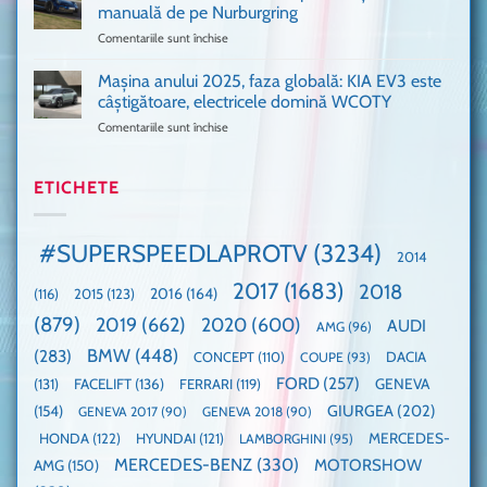
Am
UK,
manuală de pe Nurburgring
pus
că
Comentariile sunt închise
pentru
și
era
Porsche
noi
absolută
911
Mașina anului 2025, faza globală: KIA EV3 este
umărul
nevoie
GT3,
cu
de
câștigătoare, electricele domină WCOTY
cea
Ford
un
Comentariile sunt închise
pentru
mai
la
festival
Mașina
rapidă
un
🤭
anului
mașină
Guinness
2025,
ETICHETE
cu
World
faza
manuală
Record:
globală:
de
Cea
KIA
pe
mai
#SUPERSPEEDLAPROTV
(3234)
2014
EV3
Nurburgring
mare
este
paradă
2017
(1683)
2018
2015
(123)
2016
(164)
(116)
câștigătoare,
de
electricele
dube
(879)
2019
(662)
2020
(600)
AUDI
AMG
(96)
domină
WCOTY
BMW
(448)
(283)
DACIA
CONCEPT
(110)
COUPE
(93)
FORD
(257)
(131)
FACELIFT
(136)
FERRARI
(119)
GENEVA
GIURGEA
(202)
(154)
GENEVA 2017
(90)
GENEVA 2018
(90)
HONDA
(122)
HYUNDAI
(121)
MERCEDES-
LAMBORGHINI
(95)
MERCEDES-BENZ
(330)
MOTORSHOW
AMG
(150)