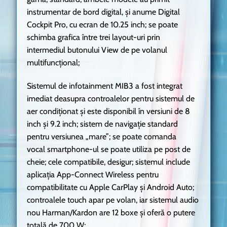
instrumentar de bord digital, și anume Digital
Cockpit Pro, cu ecran de 10.25 inch; se poate
schimba grafica între trei layout-uri prin
intermediul butonului View de pe volanul
multifuncțional;
Sistemul de infotainment MIB3 a fost integrat
imediat deasupra controalelor pentru sistemul de
aer condiționat și este disponibil în versiuni de 8
inch și 9.2 inch; sistem de navigație standard
pentru versiunea „mare”; se poate comanda
vocal smartphone-ul se poate utiliza pe post de
cheie; cele compatibile, desigur; sistemul include
aplicația App-Connect Wireless pentru
compatibilitate cu Apple CarPlay și Android Auto;
controalele touch apar pe volan, iar sistemul audio
nou Harman/Kardon are 12 boxe și oferă o putere
totală de 700 W;