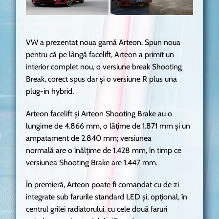
VW a prezentat noua gamă Arteon. Spun noua
pentru că pe lângă facelift, Arteon a primit un
interior complet nou, o versiune break Shooting
Break, corect spus dar și o versiune R plus una
plug-in hybrid.
Arteon facelift și Arteon Shooting Brake au o
lungime de 4.866 mm, o lățime de 1.871 mm și un
ampatament de 2.840 mm; versiunea
normală are o înălțime de 1.428 mm, în timp ce
versiunea Shooting Brake are 1.447 mm.
În premieră, Arteon poate fi comandat cu de zi
integrate sub farurile standard LED și, opțional, în
centrul grilei radiatorului, cu cele două faruri