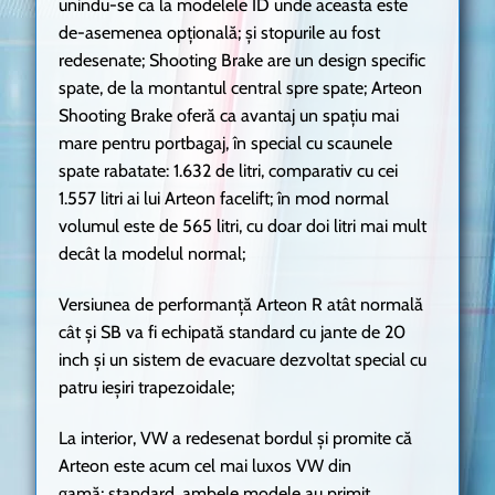
unindu-se ca la modelele ID unde aceasta este
de-asemenea opțională; și stopurile au fost
redesenate; Shooting Brake are un design specific
spate, de la montantul central spre spate; Arteon
Shooting Brake oferă ca avantaj un spațiu mai
mare pentru portbagaj, în special cu scaunele
spate rabatate: 1.632 de litri, comparativ cu cei
1.557 litri ai lui Arteon facelift; în mod normal
volumul este de 565 litri, cu doar doi litri mai mult
decât la modelul normal;
Versiunea de performanță Arteon R atât normală
cât și SB va fi echipată standard cu jante de 20
inch și un sistem de evacuare dezvoltat special cu
patru ieșiri trapezoidale;
La interior, VW a redesenat bordul și promite că
Arteon este acum cel mai luxos VW din
gamă; standard, ambele modele au primit