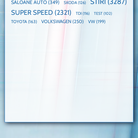
STIRI
(3287)
SALOANE AUTO
(349)
SKODA
(126)
SUPER SPEED
(2321)
TDI
(116)
TEST
(102)
VOLKSWAGEN
(250)
VW
(199)
TOYOTA
(163)