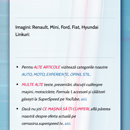
Imagini: Renault, Mini, Ford, Fiat, Hyundai
Linkuri:
Pentru
ALTE ARTICOLE
vizitează categoriile noastre
AUTO
,
MOTO
,
EXPERIENȚE
,
OPINII
,
STIL
.
MULTE ALTE
teste, prezentări, discuții cu/despre
mașini, motociclete, Formula 1, accesorii și călătorii
găsești la SuperSpeed pe YouTube,
aici
.
Dacă nu știi
CE MAȘINĂ SĂ ÎȚI CUMPERI
, află părerea
noastră despre oferta actuală pe
cemasina.superspeed.tv,
aici
.