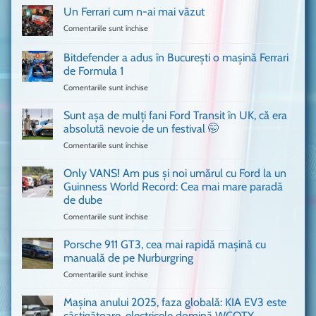
Un Ferrari cum n-ai mai văzut
Comentariile sunt închise
pentru
Un
Ferrari
Bitdefender a adus în București o mașină Ferrari
cum
de Formula 1
n-
Comentariile sunt închise
pentru
ai
Bitdefender
mai
a
văzut
Sunt așa de mulți fani Ford Transit în UK, că era
adus
absolută nevoie de un festival 🤭
în
Comentariile sunt închise
pentru
București
Sunt
o
așa
Only VANS! Am pus și noi umărul cu Ford la un
mașină
de
Ferrari
Guinness World Record: Cea mai mare paradă
mulți
de
de dube
fani
Formula
Comentariile sunt închise
pentru
Ford
1
Only
Transit
VANS!
în
Porsche 911 GT3, cea mai rapidă mașină cu
Am
UK,
manuală de pe Nurburgring
pus
că
Comentariile sunt închise
pentru
și
era
Porsche
noi
absolută
911
Mașina anului 2025, faza globală: KIA EV3 este
umărul
nevoie
GT3,
cu
de
câștigătoare, electricele domină WCOTY