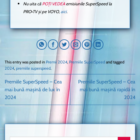
Nu uita că
POȚI VEDEA
emisiunile SuperSpeed la
PRO•TV și pe VOYO,
aici
.
This entry was posted in
Premii 2024
,
Premiile SuperSpeed
and tagged
2024
,
premiile superspeed
.
Premiile SuperSpeed – Cea
Premiile SuperSpeed – Cea
mai bună mașină de lux în
mai bună mașină rapidă în
2024
2024