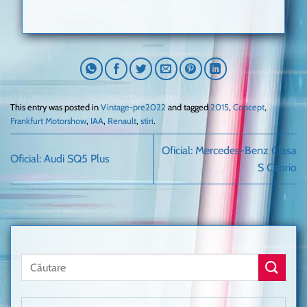
This entry was posted in
Vintage-pre2022
and tagged
2015
,
Concept
,
Frankfurt Motorshow
,
IAA
,
Renault
,
stiri
.
Oficial: Mercedes-Benz Clasa
Oficial: Audi SQ5 Plus
S Cabrio