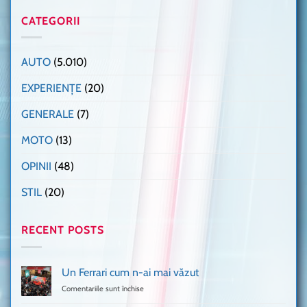
CATEGORII
AUTO
(5.010)
EXPERIENȚE
(20)
GENERALE
(7)
MOTO
(13)
OPINII
(48)
STIL
(20)
RECENT POSTS
Un Ferrari cum n-ai mai văzut
Comentariile sunt închise
pentru
Un