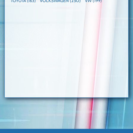
VOLKSWAGEN
(250)
VW
(199)
TOYOTA
(163)