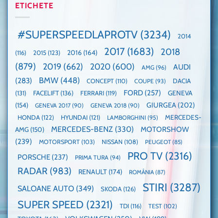
2025,
ETICHETE
cu
World
faza
manuală
Record:
globală:
de
Cea
KIA
pe
mai
#SUPERSPEEDLAPROTV
(3234)
2014
EV3
Nurburgring
mare
este
paradă
2017
(1683)
2018
2015
(123)
2016
(164)
(116)
câștigătoare,
de
electricele
dube
(879)
2019
(662)
2020
(600)
AUDI
AMG
(96)
domină
WCOTY
BMW
(448)
(283)
DACIA
CONCEPT
(110)
COUPE
(93)
FORD
(257)
(131)
FACELIFT
(136)
FERRARI
(119)
GENEVA
GIURGEA
(202)
(154)
GENEVA 2017
(90)
GENEVA 2018
(90)
HONDA
(122)
HYUNDAI
(121)
MERCEDES-
LAMBORGHINI
(95)
MERCEDES-BENZ
(330)
MOTORSHOW
AMG
(150)
(239)
MOTORSPORT
(103)
NISSAN
(108)
PEUGEOT
(85)
PRO TV
(2316)
PORSCHE
(237)
PRIMA TURA
(94)
RADAR
(983)
RENAULT
(174)
ROMÂNIA
(87)
STIRI
(3287)
SALOANE AUTO
(349)
SKODA
(126)
SUPER SPEED
(2321)
TDI
(116)
TEST
(102)