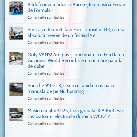
Ferrari
Bitdefender a adus în București o mașină Ferrari
cum
de Formula 1
n-
Comentariile sunt închise
pentru
ai
Bitdefender
mai
a
văzut
Sunt așa de mulți fani Ford Transit în UK, că era
adus
absolută nevoie de un festival 🤭
în
Comentariile sunt închise
pentru
București
Sunt
o
așa
Only VANS! Am pus și noi umărul cu Ford la un
mașină
de
Ferrari
Guinness World Record: Cea mai mare paradă
mulți
de
de dube
fani
Formula
Comentariile sunt închise
pentru
Ford
1
Only
Transit
VANS!
în
Porsche 911 GT3, cea mai rapidă mașină cu
Am
UK,
manuală de pe Nurburgring
pus
că
Comentariile sunt închise
pentru
și
era
Porsche
noi
absolută
911
Mașina anului 2025, faza globală: KIA EV3 este
umărul
nevoie
GT3,
cu
de
câștigătoare, electricele domină WCOTY
cea
Ford
un
Comentariile sunt închise
pentru
mai
la
festival
Mașina
rapidă
un
🤭
anului
mașină
Guinness