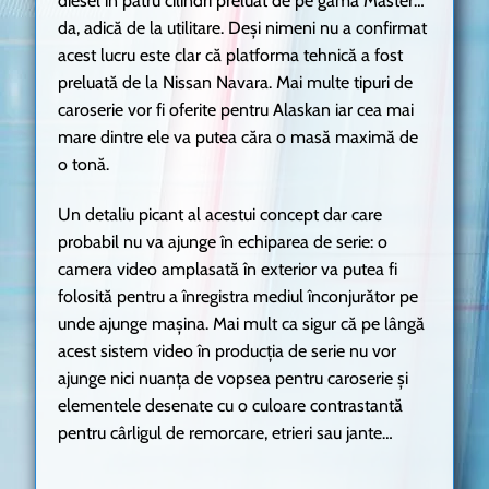
diesel în patru cilindri preluat de pe gama Master…
da, adică de la utilitare. Deși nimeni nu a confirmat
acest lucru este clar că platforma tehnică a fost
preluată de la Nissan Navara. Mai multe tipuri de
caroserie vor fi oferite pentru Alaskan iar cea mai
mare dintre ele va putea căra o masă maximă de
o tonă.
Un detaliu picant al acestui concept dar care
probabil nu va ajunge în echiparea de serie: o
camera video amplasată în exterior va putea fi
folosită pentru a înregistra mediul înconjurător pe
unde ajunge mașina. Mai mult ca sigur că pe lângă
acest sistem video în producția de serie nu vor
ajunge nici nuanța de vopsea pentru caroserie și
elementele desenate cu o culoare contrastantă
pentru cârligul de remorcare, etrieri sau jante…