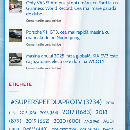
așa
Only VANS! Am pus și noi umărul cu Ford la un
mașină
de
Ferrari
Guinness World Record: Cea mai mare paradă
mulți
de
de dube
fani
Formula
Comentariile sunt închise
pentru
Ford
1
Only
Transit
VANS!
în
Porsche 911 GT3, cea mai rapidă mașină cu
Am
UK,
manuală de pe Nurburgring
pus
că
Comentariile sunt închise
pentru
și
era
Porsche
noi
absolută
911
Mașina anului 2025, faza globală: KIA EV3 este
umărul
nevoie
GT3,
cu
de
câștigătoare, electricele domină WCOTY
cea
Ford
un
Comentariile sunt închise
pentru
mai
la
festival
Mașina
rapidă
un
🤭
anului
mașină
Guinness
2025,
ETICHETE
cu
World
faza
manuală
Record:
globală:
de
Cea
KIA
pe
mai
#SUPERSPEEDLAPROTV
(3234)
2014
EV3
Nurburgring
mare
este
paradă
2017
(1683)
2018
2015
(123)
2016
(164)
(116)
câștigătoare,
de
electricele
dube
(879)
2019
(662)
2020
(600)
AUDI
AMG
(96)
domină
WCOTY
BMW
(448)
(283)
DACIA
CONCEPT
(110)
COUPE
(93)