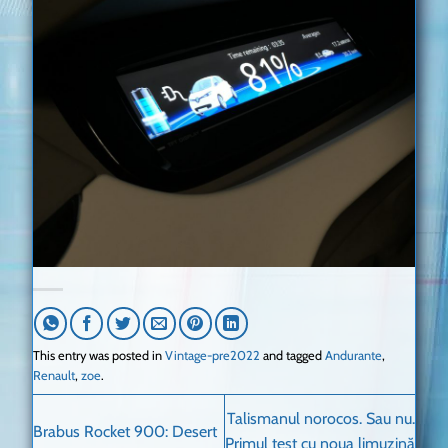
This entry was posted in
Vintage-pre2022
and tagged
Andurante
,
Renault
,
zoe
.
Talismanul norocos. Sau nu.
Brabus Rocket 900: Desert
Primul test cu noua limuzină