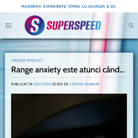
Skip
MAȘINĂRII, EXPERIENȚE, OPINII. CU GIURGEA & CO.
to
content
VINTAGE-PRE2022
Range anxiety este atunci când…
PUBLICAT ÎN
22/11/2015
SCRIS DE
COSTIN GIURGEA