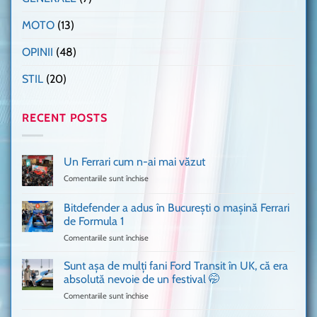
MOTO
(13)
OPINII
(48)
STIL
(20)
RECENT POSTS
Un Ferrari cum n-ai mai văzut
Comentariile sunt închise
pentru
Un
Ferrari
Bitdefender a adus în București o mașină Ferrari
cum
de Formula 1
n-
Comentariile sunt închise
pentru
ai
Bitdefender
mai
a
văzut
Sunt așa de mulți fani Ford Transit în UK, că era
adus
absolută nevoie de un festival 🤭
în
Comentariile sunt închise
pentru
București
Sunt
o