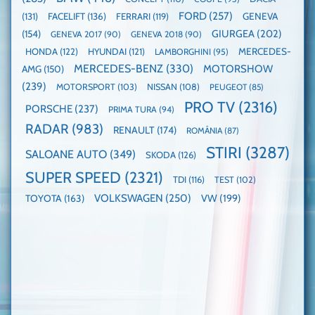
FORD
(257)
(131)
FACELIFT
(136)
FERRARI
(119)
GENEVA
GIURGEA
(202)
(154)
GENEVA 2017
(90)
GENEVA 2018
(90)
HONDA
(122)
HYUNDAI
(121)
MERCEDES-
LAMBORGHINI
(95)
MERCEDES-BENZ
(330)
MOTORSHOW
AMG
(150)
(239)
MOTORSPORT
(103)
NISSAN
(108)
PEUGEOT
(85)
PRO TV
(2316)
PORSCHE
(237)
PRIMA TURA
(94)
RADAR
(983)
RENAULT
(174)
ROMÂNIA
(87)
STIRI
(3287)
SALOANE AUTO
(349)
SKODA
(126)
SUPER SPEED
(2321)
TDI
(116)
TEST
(102)
VOLKSWAGEN
(250)
VW
(199)
TOYOTA
(163)