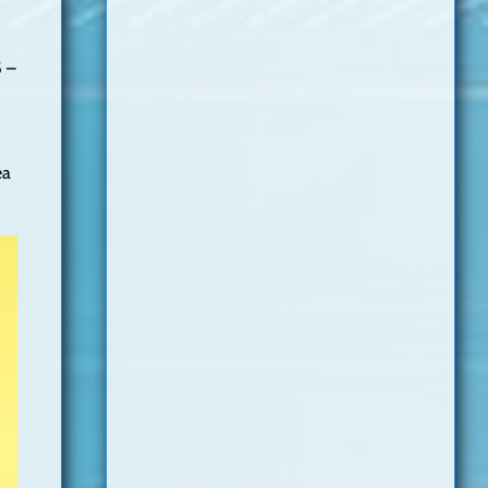
5 –
ea