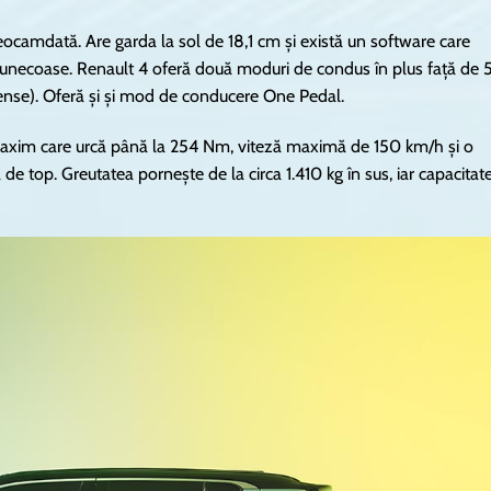
eocamdată. Are garda la sol de 18,1 cm și există un software care
lunecoase. Renault 4 oferă două moduri de condus în plus față de 
Sense). Oferă și și mod de conducere One Pedal.
u maxim care urcă până la 254 Nm, viteză maximă de 150 km/h și o
de top. Greutatea pornește de la circa 1.410 kg în sus, iar capacitat