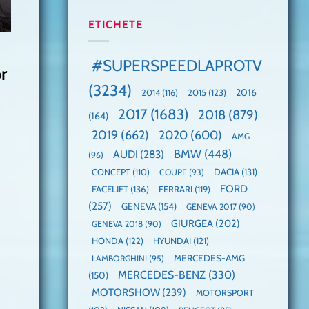
manuală
Cea
anului
de
mai
2025,
ETICHETE
pe
mare
faza
Nurburgring
paradă
globală:
de
KIA
#SUPERSPEEDLAPROTV
r
dube
EV3
este
(3234)
câștigătoare,
2015
(123)
2016
2014
(116)
electricele
2017
(1683)
2018
(879)
domină
(164)
WCOTY
2019
(662)
2020
(600)
AMG
BMW
(448)
AUDI
(283)
(96)
DACIA
(131)
CONCEPT
(110)
COUPE
(93)
FORD
FACELIFT
(136)
FERRARI
(119)
(257)
GENEVA
(154)
GENEVA 2017
(90)
GIURGEA
(202)
GENEVA 2018
(90)
HONDA
(122)
HYUNDAI
(121)
MERCEDES-AMG
LAMBORGHINI
(95)
MERCEDES-BENZ
(330)
(150)
MOTORSHOW
(239)
MOTORSPORT