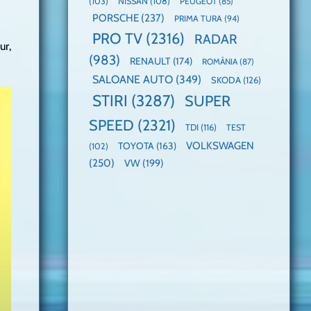
(103)
NISSAN
(108)
PEUGEOT
(85)
PORSCHE
(237)
PRIMA TURA
(94)
PRO TV
(2316)
RADAR
ur,
(983)
RENAULT
(174)
ROMÂNIA
(87)
SALOANE AUTO
(349)
SKODA
(126)
STIRI
(3287)
SUPER
SPEED
(2321)
TDI
(116)
TEST
VOLKSWAGEN
TOYOTA
(163)
(102)
(250)
VW
(199)