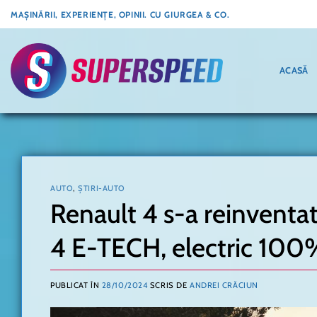
Skip
MAȘINĂRII, EXPERIENȚE, OPINII. CU GIURGEA & CO.
to
content
ACASĂ
AUTO
,
ȘTIRI-AUTO
Renault 4 s-a reinventa
4 E-TECH, electric 100
PUBLICAT ÎN
28/10/2024
SCRIS DE
ANDREI CRĂCIUN