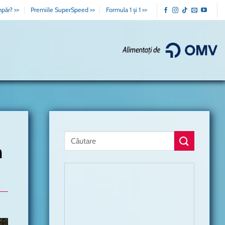
păr? >>
Premiile SuperSpeed >>
Formula 1 și 1 >>
m