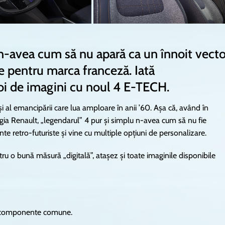
n-avea cum să nu apară ca un înnoit vecto
ate pentru marca franceză. Iată
uhoi de imagini cu noul 4 E-TECH.
i al emancipării care lua amploare în anii ’60. Așa că, având în
egia Renault, „legendarul” 4 pur și simplu n-avea cum să nu fie
nte retro-futuriste și vine cu multiple opțiuni de personalizare.
ntru o bună măsură „digitală”, atașez și toate imaginile disponibile
% componente comune.