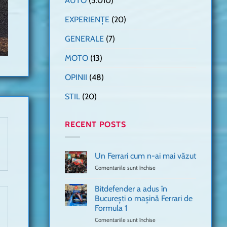
AUTO
(5.010)
EXPERIENȚE
(20)
GENERALE
(7)
MOTO
(13)
OPINII
(48)
STIL
(20)
RECENT POSTS
Un Ferrari cum n-ai mai văzut
Comentariile sunt închise
pentru
Un
Ferrari
Bitdefender a adus în
cum
București o mașină Ferrari de
n-
Formula 1
ai
mai
Comentariile sunt închise
pentru