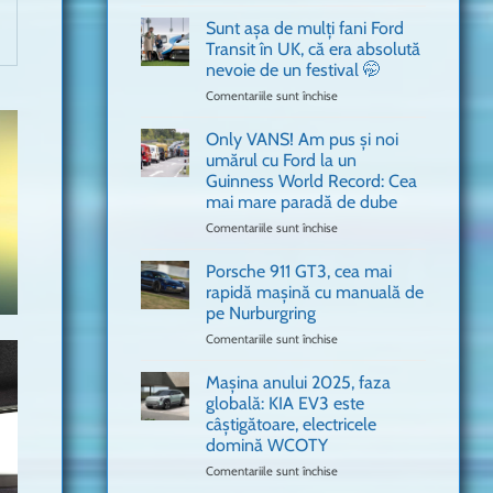
văzut
Bitdefender
a
Sunt așa de mulți fani Ford
adus
Transit în UK, că era absolută
în
nevoie de un festival 🤭
București
Comentariile sunt închise
pentru
o
Sunt
mașină
așa
Ferrari
Only VANS! Am pus și noi
de
de
umărul cu Ford la un
mulți
Formula
Guinness World Record: Cea
fani
1
mai mare paradă de dube
Ford
Transit
Comentariile sunt închise
pentru
în
Only
UK,
VANS!
Porsche 911 GT3, cea mai
că
Am
rapidă mașină cu manuală de
era
pus
pe Nurburgring
absolută
și
Comentariile sunt închise
nevoie
pentru
noi
de
Porsche
umărul
un
911
cu
Mașina anului 2025, faza
festival
GT3,
Ford
globală: KIA EV3 este
🤭
cea
la
câștigătoare, electricele
mai
un
domină WCOTY
rapidă
Guinness
mașină
Comentariile sunt închise
World
pentru
cu
Record:
Mașina