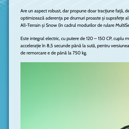
Are un aspect robust, dar propune doar tracțiune față, d
optimizează aderența pe drumuri proaste și suprafețe a
All-Terrain și Snow (în cadrul modurilor de rulare Multi
Este integral electric, cu putere de 120 – 150 CP, cupl
accelerație în 8,5 secunde până la sută, pentru versiunea 
de remorcare e de până la 750 kg.