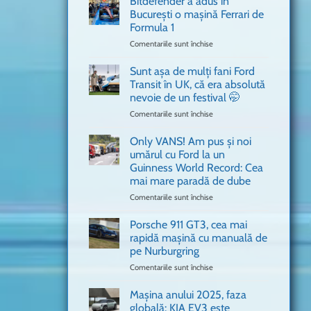
Bitdefender a adus în
cum
București o mașină Ferrari de
n-
Formula 1
ai
mai
Comentariile sunt închise
pentru
văzut
Bitdefender
a
Sunt așa de mulți fani Ford
adus
Transit în UK, că era absolută
în
nevoie de un festival 🤭
București
Comentariile sunt închise
pentru
o
Sunt
mașină
așa
Ferrari
Only VANS! Am pus și noi
de
de
umărul cu Ford la un
mulți
Formula
Guinness World Record: Cea
fani
1
mai mare paradă de dube
Ford
Transit
Comentariile sunt închise
pentru
în
Only
UK,
VANS!
Porsche 911 GT3, cea mai
că
Am
rapidă mașină cu manuală de
era
pus
pe Nurburgring
absolută
și
Comentariile sunt închise
nevoie
pentru
noi
de
Porsche
umărul
un
911
cu
Mașina anului 2025, faza
festival
GT3,
Ford
globală: KIA EV3 este