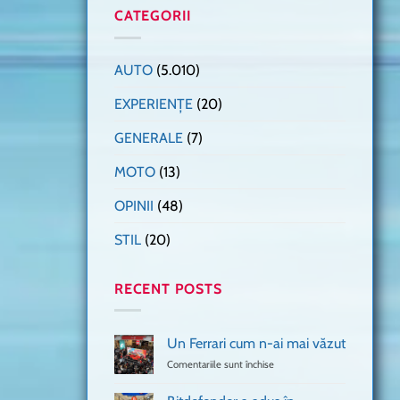
CATEGORII
AUTO
(5.010)
EXPERIENȚE
(20)
GENERALE
(7)
MOTO
(13)
OPINII
(48)
STIL
(20)
RECENT POSTS
Un Ferrari cum n-ai mai văzut
Comentariile sunt închise
pentru
Un
Ferrari