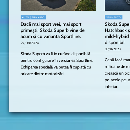
AUTO ȘTIRI-AUTO
ȘTIRI-AUTO
Dacă mai sport vrei, mai sport
Skoda Supe
primești. Skoda Superb vine de
Hatchback și
acum și cu varianta Sportline.
mild-hybrid 
disponibil.
29/08/2024
07/11/2023
Skoda Superb va fi în curând disponibilă
Ce să facă ma
pentru configurare în versiunea Sportline.
milioane de m
Echiparea specială va putea fi cuplată cu
crească un pic
oricare dintre motorizări.
pe-acolo pe un
interior.