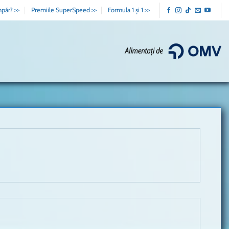
păr? >>
Premiile SuperSpeed >>
Formula 1 și 1 >>