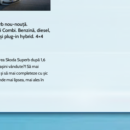
rb nou-nouță.
 Combi. Benzină, diesel,
și plug-in hybrid. 4×4
rea Skoda Superb după 1,6
așini vândute?! Să mai
 și să mai completeze cu șic
de mai lipsea, mai ales în