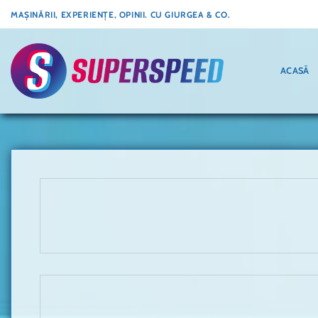
Skip
MAȘINĂRII, EXPERIENȚE, OPINII. CU GIURGEA & CO.
to
content
ACASĂ