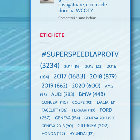
🤭
cea
la
câștigătoare, electricele
mai
un
domină WCOTY
rapidă
Guinness
mașină
Comentariile sunt închise
World
pentru
cu
Record:
Mașina
manuală
Cea
anului
de
mai
2025,
ETICHETE
pe
mare
faza
Nurburgring
paradă
globală:
de
KIA
#SUPERSPEEDLAPROTV
dube
EV3
este
(3234)
câștigătoare,
2015
(123)
2016
2014
(116)
electricele
2017
(1683)
2018
(879)
domină
(164)
WCOTY
2019
(662)
2020
(600)
AMG
BMW
(448)
AUDI
(283)
(96)
DACIA
(131)
CONCEPT
(110)
COUPE
(93)
FORD
FACELIFT
(136)
FERRARI
(119)
(257)
GENEVA
(154)
GENEVA 2017
(90)
GIURGEA
(202)
GENEVA 2018
(90)
HONDA
(122)
HYUNDAI
(121)