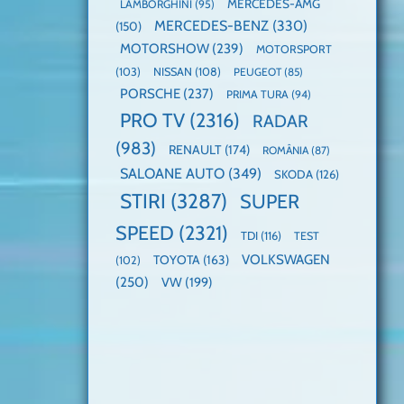
MERCEDES-AMG
LAMBORGHINI
(95)
MERCEDES-BENZ
(330)
(150)
MOTORSHOW
(239)
MOTORSPORT
(103)
NISSAN
(108)
PEUGEOT
(85)
PORSCHE
(237)
PRIMA TURA
(94)
PRO TV
(2316)
RADAR
(983)
RENAULT
(174)
ROMÂNIA
(87)
SALOANE AUTO
(349)
SKODA
(126)
STIRI
(3287)
SUPER
SPEED
(2321)
TDI
(116)
TEST
VOLKSWAGEN
TOYOTA
(163)
(102)
(250)
VW
(199)