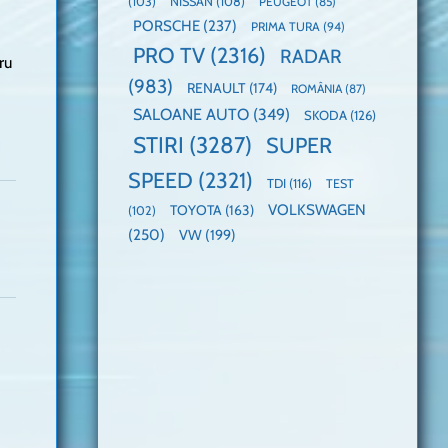
(103)
NISSAN
(108)
PEUGEOT
(85)
PORSCHE
(237)
PRIMA TURA
(94)
PRO TV
(2316)
RADAR
ru
(983)
RENAULT
(174)
ROMÂNIA
(87)
SALOANE AUTO
(349)
SKODA
(126)
STIRI
(3287)
SUPER
SPEED
(2321)
TDI
(116)
TEST
VOLKSWAGEN
TOYOTA
(163)
(102)
(250)
VW
(199)