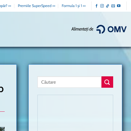
păr? >>
Premiile SuperSpeed >>
Formula 1 și 1 >>
b