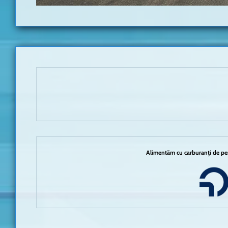
Alimentăm cu carburanți de per