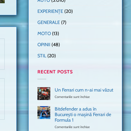
AUTO
(5.010)
EXPERIENȚE
(20)
GENERALE
(7)
MOTO
(13)
OPINII
(48)
STIL
(20)
RECENT POSTS
Un Ferrari cum n-ai mai văzut
Comentariile sunt închise
pentru
Un
Ferrari
Bitdefender a adus în
cum
București o mașină Ferrari de
n-
Formula 1
ai
mai
Comentariile sunt închise
pentru