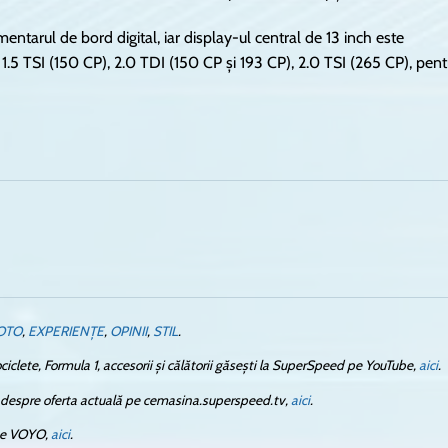
mentarul de bord digital, iar display-ul central de 13 inch este
1.5 TSI (150 CP), 2.0 TDI (150 CP și 193 CP), 2.0 TSI (265 CP), pent
OTO
,
EXPERIENȚE
,
OPINII
,
STIL
.
ciclete, Formula 1, accesorii și călătorii găsești la SuperSpeed pe YouTube,
aici
.
ă despre oferta actuală pe cemasina.superspeed.tv,
aici
.
 pe VOYO,
aici
.