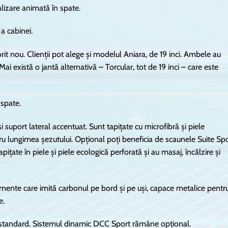
alizare animată în spate.
a cabinei.
rit nou. Clienții pot alege și modelul Aniara, de 19 inci. Ambele au
i există o jantă alternativă – Torcular, tot de 19 inci – care este
 spate.
 suport lateral accentuat. Sunt tapițate cu microfibră și piele
ru lungimea șezutului. Opțional poți beneficia de scaunele Suite Sp
țate în piele și piele ecologică perforată și au masaj, încălzire și
lemente care imită carbonul pe bord și pe uși, capace metalice pentr
e.
în standard. Sistemul dinamic DCC Sport rămâne opțional.