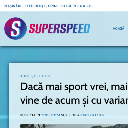
Skip
MAȘINĂRII, EXPERIENȚE, OPINII. CU GIURGEA & CO.
to
content
ACASĂ
AUTO
,
ȘTIRI-AUTO
Dacă mai sport vrei, ma
vine de acum și cu varia
PUBLICAT ÎN
29/08/2024
SCRIS DE
ANDREI CRĂCIUN