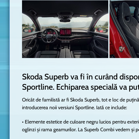
Skoda Superb va fi în curând dispon
Sportline. Echiparea specială va put
Oricât de familistă ar fi Skoda Superb, tot e loc de puți
introducerea noii versiuni Sportline. Iată ce include:
• Elemente estetice de culoare negru lucios pentru exterior.
oglinzi și rama geamurilor. La Superb Combi vedem și pe