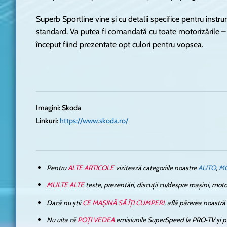
Superb Sportline vine și cu detalii specifice pentru instru
standard. Va putea fi comandată cu toate motorizările – 
început fiind prezentate opt culori pentru vopsea.
Imagini: Skoda
Linkuri:
https://www.skoda.ro/
Pentru
ALTE ARTICOLE
vizitează categoriile noastre
AUTO
,
M
MULTE ALTE
teste, prezentări, discuții cu/despre mașini, moto
Dacă nu știi
CE MAȘINĂ SĂ ÎȚI CUMPERI
, află părerea noastr
Nu uita că
POȚI VEDEA
emisiunile SuperSpeed la PRO•TV și