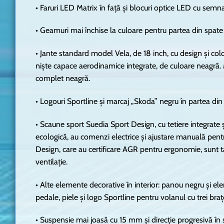
• Faruri LED Matrix în față și blocuri optice LED cu semn
• Geamuri mai închise la culoare pentru partea din spate 
• Jante standard model Vela, de 18 inch, cu design și colo
niște capace aerodinamice integrate, de culoare neagră. Ma
complet neagră.
• Logouri Sportline și marcaj „Skoda” negru în partea din
• Scaune sport Suedia Sport Design, cu tetiere integrate și
ecologică, au comenzi electrice și ajustare manuală pent
Design, care au certificare AGR pentru ergonomie, sunt tapi
ventilație.
• Alte elemente decorative în interior: panou negru și e
pedale, piele și logo Sportline pentru volanul cu trei braț
• Suspensie mai joasă cu 15 mm și direcție progresivă 