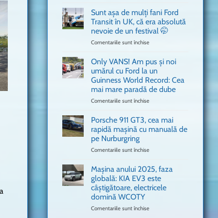
văzut
Bitdefender
a
Sunt așa de mulți fani Ford
adus
Transit în UK, că era absolută
în
nevoie de un festival 🤭
București
Comentariile sunt închise
pentru
o
Sunt
mașină
așa
Ferrari
Only VANS! Am pus și noi
de
de
umărul cu Ford la un
mulți
Formula
Guinness World Record: Cea
fani
1
mai mare paradă de dube
Ford
Transit
Comentariile sunt închise
pentru
în
Only
UK,
VANS!
Porsche 911 GT3, cea mai
că
Am
rapidă mașină cu manuală de
era
pus
pe Nurburgring
absolută
și
Comentariile sunt închise
nevoie
pentru
noi
de
Porsche
umărul
un
911
cu
Mașina anului 2025, faza
festival
GT3,
Ford
globală: KIA EV3 este
🤭
cea
la
câștigătoare, electricele
la
mai
un
domină WCOTY
rapidă
Guinness
mașină
Comentariile sunt închise
World
pentru
cu
Record:
Mașina