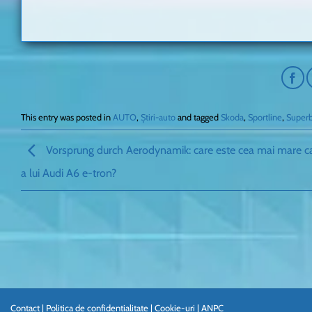
This entry was posted in
AUTO
,
Știri-auto
and tagged
Skoda
,
Sportline
,
Super
Vorsprung durch Aerodynamik: care este cea mai mare ca
a lui Audi A6 e-tron?
Contact
|
Politica de confidentialitate
|
Cookie-uri
|
ANPC