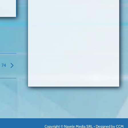
n 74
Copyright © Navele Media SRL • Designed by
CCM