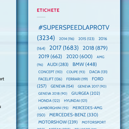
manuală
Cea
anului
de
mai
2025,
ETICHETE
pe
mare
faza
Nurburgring
paradă
globală:
de
KIA
#SUPERSPEEDLAPROTV
dube
EV3
este
(3234)
câștigătoare,
2015
(123)
2016
2014
(116)
electricele
2017
(1683)
2018
(879)
domină
(164)
WCOTY
2019
(662)
2020
(600)
AMG
BMW
(448)
AUDI
(283)
(96)
DACIA
(131)
CONCEPT
(110)
COUPE
(93)
ort
FORD
FACELIFT
(136)
FERRARI
(119)
(257)
GENEVA
(154)
GENEVA 2017
(90)
GIURGEA
(202)
GENEVA 2018
(90)
HONDA
(122)
HYUNDAI
(121)
u
MERCEDES-AMG
LAMBORGHINI
(95)
MERCEDES-BENZ
(330)
(150)
MOTORSHOW
(239)
MOTORSPORT