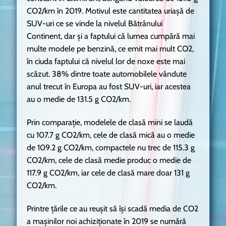
CO2/km în 2019. Motivul este cantitatea uriașă de
SUV-uri ce se vinde la nivelul Bătrânului
Continent, dar și a faptului că lumea cumpără mai
multe modele pe benzină, ce emit mai mult CO2,
în ciuda faptului că nivelul lor de noxe este mai
scăzut. 38% dintre toate automobilele vândute
anul trecut în Europa au fost SUV-uri, iar acestea
au o medie de 131.5 g CO2/km.
Prin comparație, modelele de clasă mini se laudă
cu 107.7 g CO2/km, cele de clasă mică au o medie
de 109.2 g CO2/km, compactele nu trec de 115.3 g
CO2/km, cele de clasă medie produc o medie de
117.9 g CO2/km, iar cele de clasă mare doar 131 g
CO2/km.
Printre țările ce au reușit să își scadă media de CO2
a mașinilor noi achiziționate în 2019 se numără