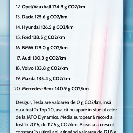
Opel/Vauxhall 124.9 g CO2/km
Dacia 125.6 g CO2/km
Hyundai 126.5 g CO2/km
Ford 128.5 g CO2/km
BMW 129.0 g CO2/km
Audi 130.3 g CO2/km
Volvo 133.8 g CO2/km
Mazda 135.4 g CO2/km
Mercedes-Benz 140.9 g CO2/km
Desigur, Tesla are valoarea de 0 g CO2/km, însă
nu a fost în Top 20, așa că nu apare în studiul celor
de la JATO Dynamics. Media europeană record a
fost în 2016, de 117.6 g CO2/km. Aceasta a crescut
constant în ultimii ani, atingând valoarea de 121.8 g