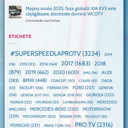
Porsche
noi
absolută
911
Mașina anului 2025, faza globală: KIA EV3 este
umărul
nevoie
GT3,
cu
de
câștigătoare, electricele domină WCOTY
cea
Ford
un
Comentariile sunt închise
pentru
mai
la
festival
Mașina
rapidă
un
🤭
anului
mașină
Guinness
2025,
ETICHETE
cu
World
faza
manuală
Record:
globală:
de
Cea
KIA
pe
mai
#SUPERSPEEDLAPROTV
(3234)
2014
EV3
Nurburgring
mare
este
paradă
2017
(1683)
2018
2015
(123)
2016
(164)
(116)
câștigătoare,
de
electricele
dube
(879)
2019
(662)
2020
(600)
AUDI
AMG
(96)
domină
WCOTY
BMW
(448)
(283)
DACIA
CONCEPT
(110)
COUPE
(93)
FORD
(257)
(131)
FACELIFT
(136)
FERRARI
(119)
GENEVA
GIURGEA
(202)
(154)
GENEVA 2017
(90)
GENEVA 2018
(90)
HONDA
(122)
HYUNDAI
(121)
MERCEDES-
LAMBORGHINI
(95)
MERCEDES-BENZ
(330)
MOTORSHOW
AMG
(150)
(239)
MOTORSPORT
(103)
NISSAN
(108)
PEUGEOT
(85)
PRO TV
(2316)
PORSCHE
(237)
PRIMA TURA
(94)