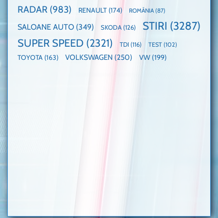
RADAR
(983)
RENAULT
(174)
ROMÂNIA
(87)
STIRI
(3287)
SALOANE AUTO
(349)
SKODA
(126)
SUPER SPEED
(2321)
TDI
(116)
TEST
(102)
VOLKSWAGEN
(250)
VW
(199)
TOYOTA
(163)