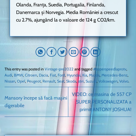
Olanda, Franța, Suedia, Portugalia, Finlanda,
Danemarca și Norvegia. Media României a crescut
cu 2.7%, ajungând la o valoare de 124 g CO2/km.
This entry was posted in
Vintage-pre2022
and tagged
#superspeedlaprotv
,
Audi
,
BMW
,
Citroen
,
Dacia
,
Fiat
,
Ford
,
Hyundai
,
Kia
,
Mazda
,
Mercedes-Benz
,
Nissan
,
Opel
,
Peugeot
,
Renault
,
Seat
,
Skoda
,
stiri
,
Suzuki
,
Volkswagen
,
Volvo
.
VIDEO: ce masina de 557 CP
Mansory începe să facă mașini
SUPER PERSONALIZATA a
digerabile
primit ANTONY JOSHUA!