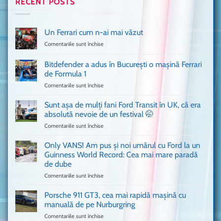
RECENT POSTS
Un Ferrari cum n-ai mai văzut
Comentariile sunt închise
pentru
Un
Ferrari
Bitdefender a adus în București o mașină Ferrari
cum
de Formula 1
n-
Comentariile sunt închise
pentru
ai
Bitdefender
mai
a
văzut
Sunt așa de mulți fani Ford Transit în UK, că era
adus
absolută nevoie de un festival 🤭
în
Comentariile sunt închise
pentru
București
Sunt
o
așa
Only VANS! Am pus și noi umărul cu Ford la un
mașină
de
Ferrari
Guinness World Record: Cea mai mare paradă
mulți
de
de dube
fani
Formula
Comentariile sunt închise
pentru
Ford
1
Only
Transit
VANS!
în
Porsche 911 GT3, cea mai rapidă mașină cu
Am
UK,
manuală de pe Nurburgring
pus
că
Comentariile sunt închise
pentru
și
era