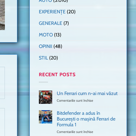
AUTO
(5.010)
EXPERIENȚE
(20)
GENERALE
(7)
MOTO
(13)
OPINII
(48)
STIL
(20)
RECENT POSTS
Un Ferrari cum n-ai mai văzut
Comentariile sunt închise
pentru
Un
Ferrari
Bitdefender a adus în
cum
București o mașină Ferrari de
n-
Formula 1
ai
mai
Comentariile sunt închise
pentru