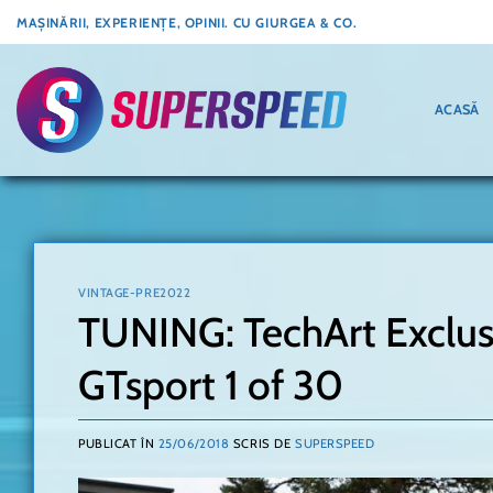
Skip
MAȘINĂRII, EXPERIENȚE, OPINII. CU GIURGEA & CO.
to
content
ACASĂ
VINTAGE-PRE2022
TUNING: TechArt Exclu
GTsport 1 of 30
PUBLICAT ÎN
25/06/2018
SCRIS DE
SUPERSPEED