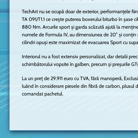
TechArt nu se ocupă doar de exterior, performanțele fii
TA 091/T1.1 ce crește puterea boxerului biturbo în șase cil
880 Nm. Arcurile sport și garda scăzută ajută la menține
numele de Formula IV, au dimensiunea de 20” și conțin s
cilindri opuși este maximizat de evacuarea Sport cu supa
Interiorul nu a fost extensiv personalizat, dar detalii pr
schimbătorului vopsite în galben, precum și preșurile GTsp
La un preț de 29.911 euro cu TVA, fără manoperă, Exclu
luând în considerare piesele din fibră de carbon, plusul de
comandat pachetul.