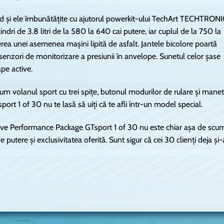
nd și ele îmbunătățite cu ajutorul powerkit-ului TechArt TECHTRON
indri de 3.8 litri de la 580 la 640 cai putere, iar cuplul de la 750 la
rea unei asemenea mașini lipită de asfalt. Jantele bicolore poartă
enzori de monitorizare a presiunii în anvelope. Sunetul celor șase
pe active.
ecum volanul sport cu trei spițe, butonul modurilor de rulare și mane
ort 1 of 30 nu te lasă să uiți că te afli într-un model special.
sive Performance Package GTsport 1 of 30 nu este chiar așa de scu
 putere și exclusivitatea oferită. Sunt sigur că cei 30 clienți deja și