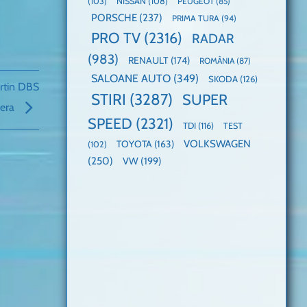
(103)
NISSAN
(108)
PEUGEOT
(85)
PORSCHE
(237)
PRIMA TURA
(94)
PRO TV
(2316)
RADAR
(983)
RENAULT
(174)
ROMÂNIA
(87)
SALOANE AUTO
(349)
SKODA
(126)
artin DBS
STIRI
(3287)
SUPER
gera
SPEED
(2321)
TDI
(116)
TEST
VOLKSWAGEN
TOYOTA
(163)
(102)
(250)
VW
(199)