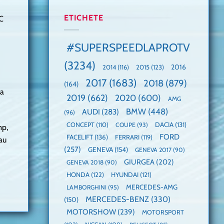
manuală
Cea
anului
de
mai
2025,
ETICHETE
IC
pe
mare
faza
Nurburgring
paradă
globală:
de
KIA
#SUPERSPEEDLAPROTV
dube
EV3
este
(3234)
câștigătoare,
2015
(123)
2016
2014
(116)
electricele
2017
(1683)
2018
(879)
domină
(164)
ta
WCOTY
2019
(662)
2020
(600)
AMG
BMW
(448)
AUDI
(283)
(96)
DACIA
(131)
CONCEPT
(110)
COUPE
(93)
mp,
FORD
FACELIFT
(136)
FERRARI
(119)
-au
(257)
GENEVA
(154)
GENEVA 2017
(90)
GIURGEA
(202)
GENEVA 2018
(90)
HONDA
(122)
HYUNDAI
(121)
MERCEDES-AMG
LAMBORGHINI
(95)
MERCEDES-BENZ
(330)
(150)
MOTORSHOW
(239)
MOTORSPORT