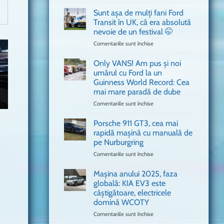
văzut
Bitdefender
a
Sunt așa de mulți fani Ford
adus
Transit în UK, că era absolută
în
nevoie de un festival 🤭
București
Comentariile sunt închise
pentru
o
Sunt
mașină
așa
Ferrari
Only VANS! Am pus și noi
de
de
umărul cu Ford la un
mulți
Formula
Guinness World Record: Cea
fani
1
mai mare paradă de dube
Ford
Transit
Comentariile sunt închise
pentru
în
Only
UK,
VANS!
Porsche 911 GT3, cea mai
că
Am
rapidă mașină cu manuală de
era
pus
pe Nurburgring
absolută
și
Comentariile sunt închise
nevoie
pentru
noi
de
Porsche
umărul
un
911
cu
Mașina anului 2025, faza
festival
GT3,
Ford
globală: KIA EV3 este
🤭
cea
la
câștigătoare, electricele
mai
un
domină WCOTY
rapidă
Guinness
mașină
Comentariile sunt închise
World
pentru
cu
Record:
Mașina