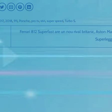
017
,
2018
,
911
,
Porsche
,
pro tv
,
stiri
,
super speed
,
Turbo S
.
Ferrari 812 Superfast are un nou rival britanic, Aston M
Superleg