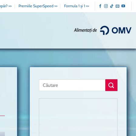
păr? >>
Premiile SuperSpeed >>
Formula 1 și 1 >>