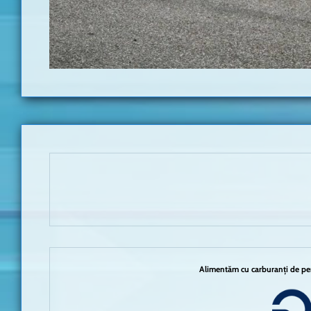
Alimentăm cu carburanți de per