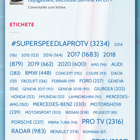
cea
Ford
un
Comentariile sunt închise
pentru
mai
la
festival
Mașina
rapidă
un
🤭
anului
mașină
Guinness
2025,
ETICHETE
cu
World
faza
manuală
Record:
globală:
de
Cea
KIA
pe
mai
#SUPERSPEEDLAPROTV
(3234)
2014
EV3
Nurburgring
mare
este
paradă
2017
(1683)
2018
2015
(123)
2016
(164)
(116)
câștigătoare,
de
electricele
dube
(879)
2019
(662)
2020
(600)
AUDI
AMG
(96)
domină
WCOTY
BMW
(448)
(283)
DACIA
CONCEPT
(110)
COUPE
(93)
FORD
(257)
(131)
FACELIFT
(136)
FERRARI
(119)
GENEVA
GIURGEA
(202)
(154)
GENEVA 2017
(90)
GENEVA 2018
(90)
HONDA
(122)
HYUNDAI
(121)
MERCEDES-
LAMBORGHINI
(95)
MERCEDES-BENZ
(330)
MOTORSHOW
AMG
(150)
(239)
MOTORSPORT
(103)
NISSAN
(108)
PEUGEOT
(85)
PRO TV
(2316)
PORSCHE
(237)
PRIMA TURA
(94)
RADAR
(983)
RENAULT
(174)
ROMÂNIA
(87)