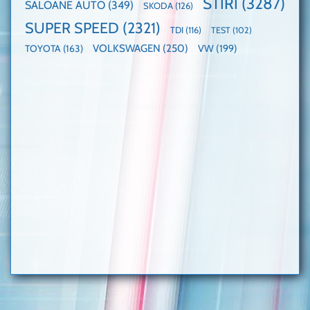
STIRI
(3287)
SALOANE AUTO
(349)
SKODA
(126)
SUPER SPEED
(2321)
TDI
(116)
TEST
(102)
VOLKSWAGEN
(250)
VW
(199)
TOYOTA
(163)