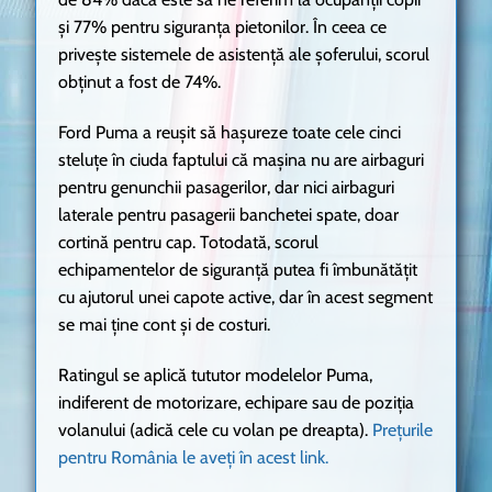
și 77% pentru siguranța pietonilor. În ceea ce
privește sistemele de asistență ale șoferului, scorul
obținut a fost de 74%.
Ford Puma a reușit să hașureze toate cele cinci
steluțe în ciuda faptului că mașina nu are airbaguri
pentru genunchii pasagerilor, dar nici airbaguri
laterale pentru pasagerii banchetei spate, doar
cortină pentru cap. Totodată, scorul
echipamentelor de siguranță putea fi îmbunătățit
cu ajutorul unei capote active, dar în acest segment
se mai ține cont și de costuri.
Ratingul se aplică tututor modelelor Puma,
indiferent de motorizare, echipare sau de poziția
volanului (adică cele cu volan pe dreapta).
Prețurile
pentru România le aveți în acest link.