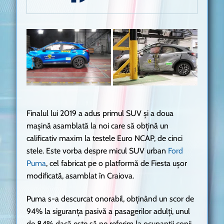
Finalul lui 2019 a adus primul SUV și a doua
mașină asamblată la noi care să obțină un
calificativ maxim la testele Euro NCAP, de cinci
stele. Este vorba despre micul SUV urban
Ford
Puma
, cel fabricat pe o platformă de Fiesta ușor
modificată, asamblat în Craiova.
Puma s-a descurcat onorabil, obținând un scor de
94% la siguranța pasivă a pasagerilor adulți, unul
de 84% dacă este să ne referim la ocupanții copii