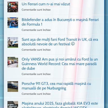
Un Ferrari cum n-ai mai văzut
Comentariile sunt închise
pentru
Un
Ferrari
Bitdefender a adus în București o mașină Ferrari
cum
de Formula 1
n-
Comentariile sunt închise
pentru
ai
Bitdefender
mai
a
văzut
Sunt așa de mulți fani Ford Transit în UK, că era
adus
absolută nevoie de un festival 🤭
în
Comentariile sunt închise
pentru
București
Sunt
o
așa
Only VANS! Am pus și noi umărul cu Ford la un
mașină
de
Ferrari
Guinness World Record: Cea mai mare paradă
mulți
de
de dube
fani
Formula
Comentariile sunt închise
pentru
Ford
1
Only
Transit
VANS!
în
Porsche 911 GT3, cea mai rapidă mașină cu
Am
UK,
manuală de pe Nurburgring
pus
că
Comentariile sunt închise
pentru
și
era
Porsche
noi
absolută
911
Mașina anului 2025, faza globală: KIA EV3 este
umărul
nevoie
GT3,
cu
de
câștigătoare, electricele domină WCOTY