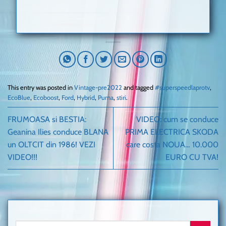
This entry was posted in
Vintage-pre2022
and tagged
#superspeedlaprotv
,
EcoBlue
,
Ecoboost
,
Ford
,
Hybrid
,
Puma
,
stiri
.
FRUMOASA si BESTIA:
VIDEO: cum se conduce
Geanina Ilies conduce BLANA
PRIMA ELECTRICA SKODA
un OLTCIT din 1986! VEZI
care costa NOUA… 10.000
VIDEO!!!
EURO CU TVA!