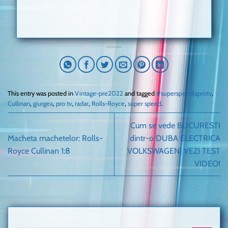
This entry was posted in
Vintage-pre2022
and tagged
#superspeedlaprotv
,
Cullinan
,
giurgea
,
pro tv
,
radar
,
Rolls-Royce
,
super speed
.
Cum se vede BUCURESTI
Macheta machetelor: Rolls-
dintr-o DUBA ELECTRICA
Royce Cullinan 1:8
VOLKSWAGEN! VEZI TEST
VIDEO!