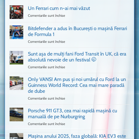
Un Ferrari cum n-ai mai văzut
Comentariile sunt închise
pentru
Un
Ferrari
Bitdefender a adus în București o mașină Ferrari
cum
de Formula 1
n-
Comentariile sunt închise
pentru
ai
Bitdefender
mai
a
văzut
Sunt așa de mulți fani Ford Transit în UK, că era
adus
absolută nevoie de un festival 🤭
în
Comentariile sunt închise
pentru
București
Sunt
o
așa
Only VANS! Am pus și noi umărul cu Ford la un
mașină
de
Ferrari
Guinness World Record: Cea mai mare paradă
mulți
de
de dube
fani
Formula
Comentariile sunt închise
pentru
Ford
1
Only
Transit
VANS!
în
Porsche 911 GT3, cea mai rapidă mașină cu
Am
UK,
manuală de pe Nurburgring
pus
că
Comentariile sunt închise
pentru
și
era
Porsche
noi
absolută
911
Mașina anului 2025, faza globală: KIA EV3 este
umărul
nevoie