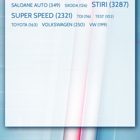
STIRI
(3287)
SALOANE AUTO
(349)
SKODA
(126)
SUPER SPEED
(2321)
TDI
(116)
TEST
(102)
VOLKSWAGEN
(250)
VW
(199)
TOYOTA
(163)