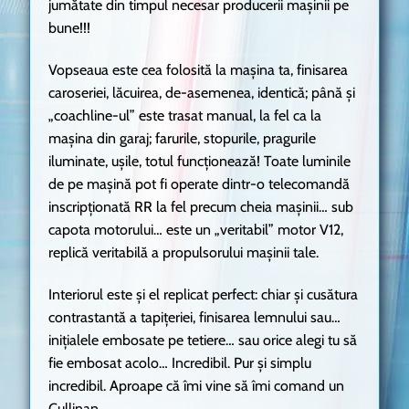
jumătate din timpul necesar producerii mașinii pe
bune!!!
Vopseaua este cea folosită la mașina ta, finisarea
caroseriei, lăcuirea, de-asemenea, identică; până și
„coachline-ul” este trasat manual, la fel ca la
mașina din garaj; farurile, stopurile, pragurile
iluminate, ușile, totul funcționează! Toate luminile
de pe mașină pot fi operate dintr-o telecomandă
inscripționată RR la fel precum cheia mașinii… sub
capota motorului… este un „veritabil” motor V12,
replică veritabilă a propulsorului mașinii tale.
Interiorul este și el replicat perfect: chiar și cusătura
contrastantă a tapițeriei, finisarea lemnului sau…
inițialele embosate pe tetiere… sau orice alegi tu să
fie embosat acolo… Incredibil. Pur și simplu
incredibil. Aproape că îmi vine să îmi comand un
Cullinan.