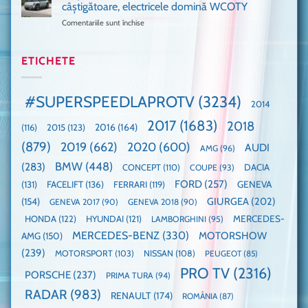
GT3,
cu
de
câștigătoare, electricele domină WCOTY
cea
Ford
un
Comentariile sunt închise
pentru
mai
la
festival
Mașina
rapidă
un
🤭
anului
mașină
Guinness
2025,
ETICHETE
cu
World
faza
manuală
Record:
globală:
de
Cea
KIA
pe
mai
#SUPERSPEEDLAPROTV
(3234)
2014
EV3
Nurburgring
mare
este
paradă
2017
(1683)
2018
2015
(123)
2016
(164)
(116)
câștigătoare,
de
electricele
dube
(879)
2019
(662)
2020
(600)
AUDI
AMG
(96)
domină
WCOTY
BMW
(448)
(283)
DACIA
CONCEPT
(110)
COUPE
(93)
FORD
(257)
(131)
FACELIFT
(136)
FERRARI
(119)
GENEVA
GIURGEA
(202)
(154)
GENEVA 2017
(90)
GENEVA 2018
(90)
HONDA
(122)
HYUNDAI
(121)
MERCEDES-
LAMBORGHINI
(95)
MERCEDES-BENZ
(330)
MOTORSHOW
AMG
(150)
(239)
MOTORSPORT
(103)
NISSAN
(108)
PEUGEOT
(85)
PRO TV
(2316)
PORSCHE
(237)
PRIMA TURA
(94)
RADAR
(983)
RENAULT
(174)
ROMÂNIA
(87)