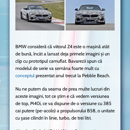
BMW consideră că viitorul Z4 este o mașină atât
de bună, încât a lansat deja primele imagini și un
clip cu prototipul camuflat. Bavarezii spun că
modelul de serie va semăna foarte mult cu
conceptul
prezentat anul trecut la Pebble Beach.
Nu ne putem da seama de prea multe lucruri din
aceste imagini, tot ce știm e că vedem versiunea
de top, M40i, ce va dispune de o versiune cu 385
cai putere (pe-acolo) a propulsorului B58, o unitate
cu șase cilindri în linie, turbo, de trei litri.