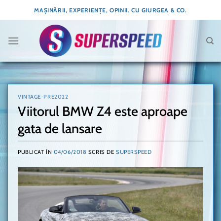
Skip
MAȘINĂRII, EXPERIENȚE, OPINII. CU GIURGEA & CO.
to
content
VINTAGE-PRE2022
Viitorul BMW Z4 este aproape
gata de lansare
PUBLICAT ÎN
04/06/2018
SCRIS DE
SUPERSPEED