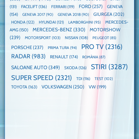
FORD
(257)
(131)
FACELIFT
(136)
FERRARI
(119)
GENEVA
GIURGEA
(202)
(154)
GENEVA 2017
(90)
GENEVA 2018
(90)
HONDA
(122)
HYUNDAI
(121)
MERCEDES-
LAMBORGHINI
(95)
MERCEDES-BENZ
(330)
MOTORSHOW
AMG
(150)
(239)
MOTORSPORT
(103)
NISSAN
(108)
PEUGEOT
(85)
PRO TV
(2316)
PORSCHE
(237)
PRIMA TURA
(94)
RADAR
(983)
RENAULT
(174)
ROMÂNIA
(87)
STIRI
(3287)
SALOANE AUTO
(349)
SKODA
(126)
SUPER SPEED
(2321)
TDI
(116)
TEST
(102)
VOLKSWAGEN
(250)
VW
(199)
TOYOTA
(163)