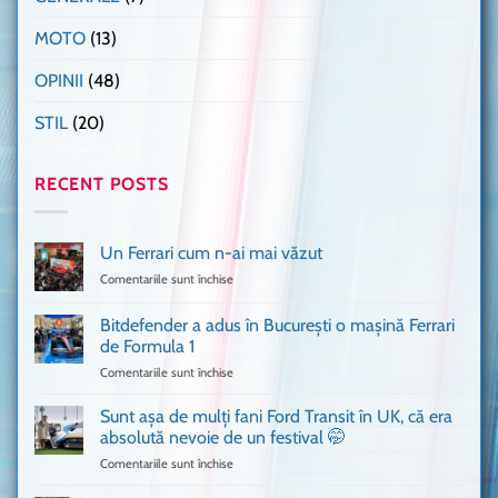
MOTO
(13)
OPINII
(48)
STIL
(20)
RECENT POSTS
Un Ferrari cum n-ai mai văzut
Comentariile sunt închise
pentru
Un
Ferrari
Bitdefender a adus în București o mașină Ferrari
cum
de Formula 1
n-
Comentariile sunt închise
pentru
ai
Bitdefender
mai
a
văzut
Sunt așa de mulți fani Ford Transit în UK, că era
adus
absolută nevoie de un festival 🤭
în
Comentariile sunt închise
pentru
București
Sunt
o