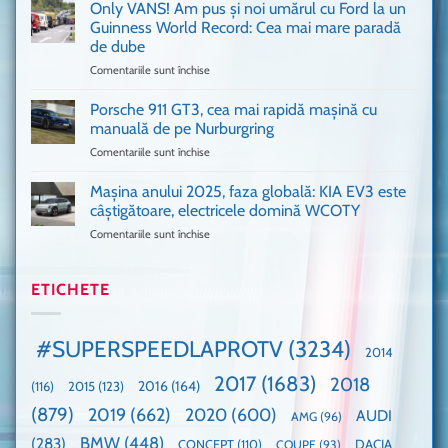
așa
Only VANS! Am pus și noi umărul cu Ford la un
mașină
de
Ferrari
Guinness World Record: Cea mai mare paradă
mulți
de
de dube
fani
Formula
Comentariile sunt închise
pentru
Ford
1
Only
Transit
VANS!
în
Porsche 911 GT3, cea mai rapidă mașină cu
Am
UK,
manuală de pe Nurburgring
pus
că
Comentariile sunt închise
pentru
și
era
Porsche
noi
absolută
911
Mașina anului 2025, faza globală: KIA EV3 este
umărul
nevoie
GT3,
cu
de
câștigătoare, electricele domină WCOTY
cea
Ford
un
Comentariile sunt închise
pentru
mai
la
festival
Mașina
rapidă
un
🤭
anului
mașină
Guinness
2025,
ETICHETE
cu
World
faza
manuală
Record:
globală:
de
Cea
KIA
pe
mai
#SUPERSPEEDLAPROTV
(3234)
2014
EV3
Nurburgring
mare
este
paradă
2017
(1683)
2018
2015
(123)
2016
(164)
(116)
câștigătoare,
de
electricele
dube
(879)
2019
(662)
2020
(600)
AUDI
AMG
(96)
domină
WCOTY
BMW
(448)
(283)
DACIA
CONCEPT
(110)
COUPE
(93)