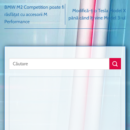
BMW M2 Competition poate fi
Modifică-ți o Tesla Model X
răsfățat cu accesorii M
până când îți vine Model 3-ul
Performance