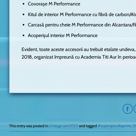
Covoraşe M Performance
Kitul de interior M Performance cu fibră de carbon/Al
Carcasă pentru cheie M Performance din Alcantara/f
Acoperişul interior M Performance
Evident, toate aceste accesorii au trebuit etalate undev
2018, organizat împreună cu Academia Titi Aur în perioa
This entry was posted in
Vintage-pre2022
and tagged
#superspeedlaprotv
,
2