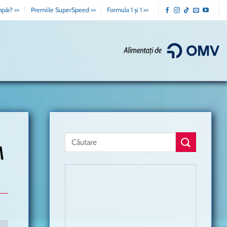
păr? >>
Premiile SuperSpeed >>
Formula 1 și 1 >>
M