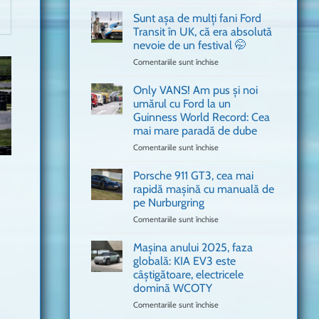
văzut
Bitdefender
a
Sunt așa de mulți fani Ford
adus
Transit în UK, că era absolută
în
nevoie de un festival 🤭
București
Comentariile sunt închise
pentru
o
Sunt
mașină
așa
Ferrari
Only VANS! Am pus și noi
de
de
umărul cu Ford la un
mulți
Formula
Guinness World Record: Cea
fani
1
mai mare paradă de dube
Ford
Transit
Comentariile sunt închise
pentru
în
Only
UK,
VANS!
Porsche 911 GT3, cea mai
că
Am
rapidă mașină cu manuală de
era
pus
pe Nurburgring
absolută
și
Comentariile sunt închise
nevoie
pentru
noi
de
Porsche
umărul
un
911
cu
Mașina anului 2025, faza
festival
GT3,
Ford
globală: KIA EV3 este
🤭
cea
la
câștigătoare, electricele
mai
un
domină WCOTY
rapidă
Guinness
mașină
Comentariile sunt închise
World
pentru
cu
Record:
Mașina