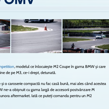
etition
, modelul ce înlocuiește M2 Coupe în gama BMW și care
bine de pe M3, ce-i drept, detunată.
e și o caroserie compactă nu fac casă bună, mai ales când acestea
MW ne-a obișnuit cu gama largă de accesorii postvânzare M
cul unora aftermarket. Iată ce puteți comanda pentru un M2