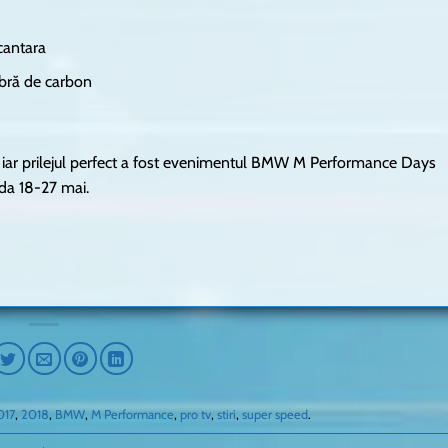
cantara
ibră de carbon
a, iar prilejul perfect a fost evenimentul BMW M Performance Days
da 18-27 mai.
017
,
2018
,
BMW
,
M Performance
,
pro tv
,
stiri
,
super speed
.