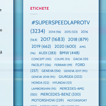
manuală
Cea
anului
de
mai
2025,
ETICHETE
e
pe
mare
faza
Nurburgring
paradă
globală:
de
KIA
#SUPERSPEEDLAPROTV
dube
EV3
este
 o
(3234)
câștigătoare,
2015
(123)
2016
2014
(116)
electricele
2017
(1683)
2018
(879)
domină
(164)
WCOTY
2019
(662)
2020
(600)
AMG
ţă
BMW
(448)
AUDI
(283)
(96)
DACIA
(131)
CONCEPT
(110)
COUPE
(93)
FORD
FACELIFT
(136)
FERRARI
(119)
(257)
GENEVA
(154)
GENEVA 2017
(90)
GIURGEA
(202)
GENEVA 2018
(90)
HONDA
(122)
HYUNDAI
(121)
MERCEDES-AMG
LAMBORGHINI
(95)
MERCEDES-BENZ
(330)
(150)
MOTORSHOW
(239)
MOTORSPORT