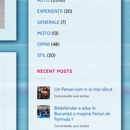
AUTO
(5.010)
EXPERIENȚE
(20)
GENERALE
(7)
MOTO
(13)
OPINII
(48)
STIL
(20)
RECENT POSTS
Un Ferrari cum n-ai mai văzut
Comentariile sunt închise
pentru
Un
Ferrari
Bitdefender a adus în
cum
București o mașină Ferrari de
n-
Formula 1
ai
mai
Comentariile sunt închise
pentru