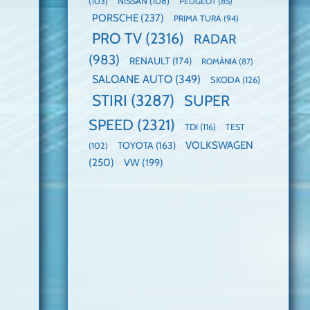
(103)
NISSAN
(108)
PEUGEOT
(85)
PORSCHE
(237)
PRIMA TURA
(94)
PRO TV
(2316)
RADAR
(983)
RENAULT
(174)
ROMÂNIA
(87)
SALOANE AUTO
(349)
SKODA
(126)
STIRI
(3287)
SUPER
SPEED
(2321)
TDI
(116)
TEST
VOLKSWAGEN
TOYOTA
(163)
(102)
(250)
VW
(199)