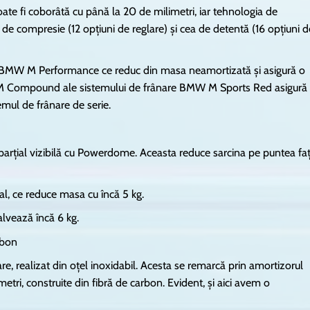
te fi coborâtă cu până la 20 de milimetri, iar tehnologia de
de compresie (12 opţiuni de reglare) şi cea de detentă (16 opţiuni d
ri BMW M Performance ce reduc din masa neamortizată și asigură o
W M Compound ale sistemului de frânare BMW M Sports Red asigură
emul de frânare de serie.
parţial vizibilă cu Powerdome. Aceasta reduce sarcina pe puntea fa
al, ce reduce masa cu încă 5 kg.
lvează încă 6 kg.
rbon
, realizat din oţel inoxidabil. Acesta se remarcă prin amortizorul
etri, construite din fibră de carbon. Evident, și aici avem o