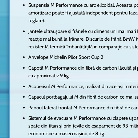
Suspensia M Performance cu arc elicoidal. Aceasta poa
amortizare poate fi ajustată independent pentru faza 
reglare).
Jantele ultrauşoare şi frânele cu dimensiuni mai ma
reacție mai bună la frânare. Discurile de frână BM
rezistenţă termică îmbunătăţită în comparaţie cu sist
Anvelope Michelin Pilot Sport Cup 2
Capotă M Performance din fibră de carbon lăcuită şi 
cu aproximativ 9 kg.
Acoperişul M Performance, realizat din același materi
Capacul portbagajului M din fibră de carbon ce mai sa
Panoul lateral frontal M Performance din fibră de ca
Sistemul de evacuare M Performance cu clapete uşoare
spate din titan şi prin țevile de eşapament de 93 milim
economisire a masei mașinii, de 8 kg.