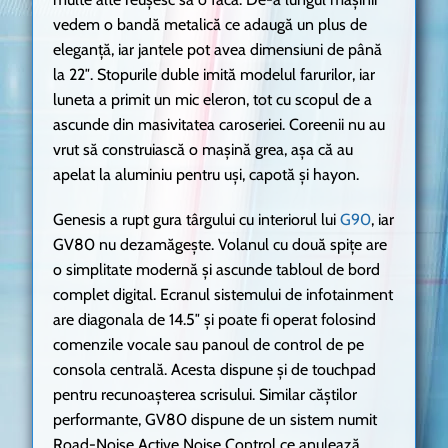
vedem o bandă metalică ce adaugă un plus de
eleganță, iar jantele pot avea dimensiuni de până
la 22″. Stopurile duble imită modelul farurilor, iar
luneta a primit un mic eleron, tot cu scopul de a
ascunde din masivitatea caroseriei. Coreenii nu au
vrut să construiască o mașină grea, așa că au
apelat la aluminiu pentru uși, capotă și hayon.
Genesis a rupt gura târgului cu interiorul lui
G90
, iar
GV80 nu dezamăgește. Volanul cu două spițe are
o simplitate modernă și ascunde tabloul de bord
complet digital. Ecranul sistemului de infotainment
are diagonala de 14.5″ și poate fi operat folosind
comenzile vocale sau panoul de control de pe
consola centrală. Acesta dispune și de touchpad
pentru recunoașterea scrisului. Similar căștilor
performante, GV80 dispune de un sistem numit
Road-Noise Active Noise Control ce anulează