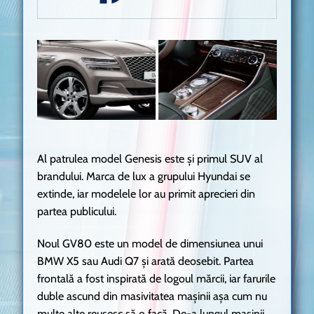
Al patrulea model Genesis este și primul SUV al
brandului. Marca de lux a grupului Hyundai se
extinde, iar modelele lor au primit aprecieri din
partea publicului.
Noul GV80 este un model de dimensiunea unui
BMW X5 sau Audi Q7 și arată deosebit. Partea
frontală a fost inspirată de logoul mărcii, iar farurile
duble ascund din masivitatea mașinii așa cum nu
multe alte reușesc să o facă. De-a lungul mașinii