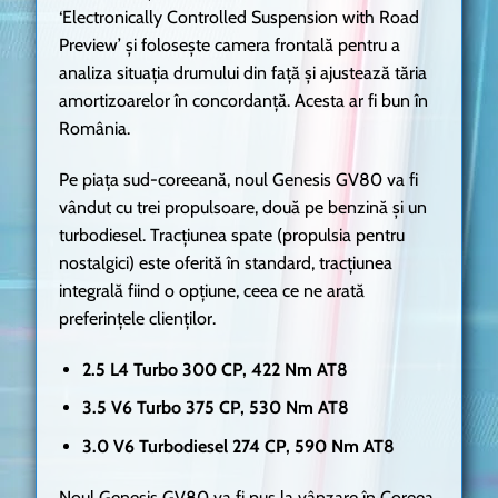
‘Electronically Controlled Suspension with Road
Preview’ și folosește camera frontală pentru a
analiza situația drumului din față și ajustează tăria
amortizoarelor în concordanță. Acesta ar fi bun în
România.
Pe piața sud-coreeană, noul Genesis GV80 va fi
vândut cu trei propulsoare, două pe benzină și un
turbodiesel. Tracțiunea spate (propulsia pentru
nostalgici) este oferită în standard, tracțiunea
integrală fiind o opțiune, ceea ce ne arată
preferințele clienților.
2.5 L4 Turbo 300 CP, 422 Nm AT8
3.5 V6 Turbo 375 CP, 530 Nm AT8
3.0 V6 Turbodiesel 274 CP, 590 Nm AT8
Noul Genesis GV80 va fi pus la vânzare în Coreea