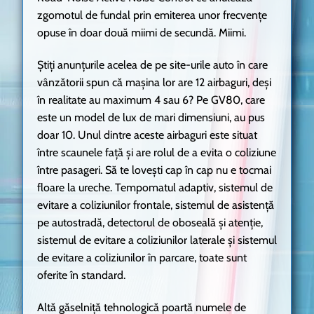
zgomotul de fundal prin emiterea unor frecvențe
opuse în doar două miimi de secundă. Miimi.
Știți anunțurile acelea de pe site-urile auto în care
vânzătorii spun că mașina lor are 12 airbaguri, deși
în realitate au maximum 4 sau 6? Pe GV80, care
este un model de lux de mari dimensiuni, au pus
doar 10. Unul dintre aceste airbaguri este situat
între scaunele față și are rolul de a evita o coliziune
între pasageri. Să te lovești cap în cap nu e tocmai
floare la ureche. Tempomatul adaptiv, sistemul de
evitare a coliziunilor frontale, sistemul de asistență
pe autostradă, detectorul de oboseală și atenție,
sistemul de evitare a coliziunilor laterale și sistemul
de evitare a coliziunilor în parcare, toate sunt
oferite în standard.
Altă găselniță tehnologică poartă numele de