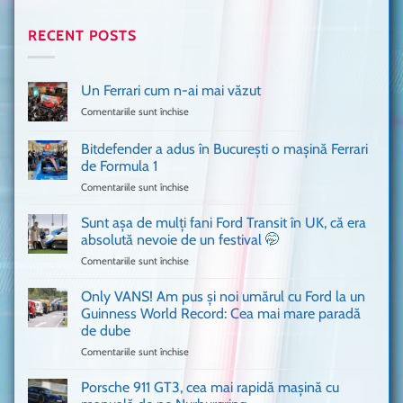
RECENT POSTS
Un Ferrari cum n-ai mai văzut
Comentariile sunt închise
pentru
Un
Ferrari
Bitdefender a adus în București o mașină Ferrari
cum
de Formula 1
n-
Comentariile sunt închise
pentru
ai
Bitdefender
mai
a
văzut
Sunt așa de mulți fani Ford Transit în UK, că era
adus
absolută nevoie de un festival 🤭
în
Comentariile sunt închise
pentru
București
Sunt
o
așa
Only VANS! Am pus și noi umărul cu Ford la un
mașină
de
Ferrari
Guinness World Record: Cea mai mare paradă
mulți
de
de dube
fani
Formula
Comentariile sunt închise
pentru
Ford
1
Only
Transit
VANS!
în
Porsche 911 GT3, cea mai rapidă mașină cu
Am
UK,