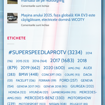
manuală de pe Nurburgring
pus
că
Comentariile sunt închise
pentru
și
era
Porsche
noi
absolută
911
Mașina anului 2025, faza globală: KIA EV3 este
umărul
nevoie
GT3,
cu
de
câștigătoare, electricele domină WCOTY
cea
Ford
un
Comentariile sunt închise
pentru
mai
la
festival
Mașina
rapidă
un
🤭
anului
mașină
Guinness
2025,
ETICHETE
cu
World
faza
manuală
Record:
globală:
de
Cea
KIA
pe
mai
#SUPERSPEEDLAPROTV
(3234)
2014
EV3
Nurburgring
mare
este
paradă
2017
(1683)
2018
2015
(123)
2016
(164)
(116)
câștigătoare,
de
electricele
dube
(879)
2019
(662)
2020
(600)
AUDI
AMG
(96)
domină
WCOTY
BMW
(448)
(283)
DACIA
CONCEPT
(110)
COUPE
(93)
FORD
(257)
(131)
FACELIFT
(136)
FERRARI
(119)
GENEVA
GIURGEA
(202)
(154)
GENEVA 2017
(90)
GENEVA 2018
(90)
HONDA
(122)
HYUNDAI
(121)
MERCEDES-
LAMBORGHINI
(95)
MERCEDES-BENZ
(330)
MOTORSHOW
AMG
(150)
(239)
MOTORSPORT
(103)
NISSAN
(108)
PEUGEOT
(85)