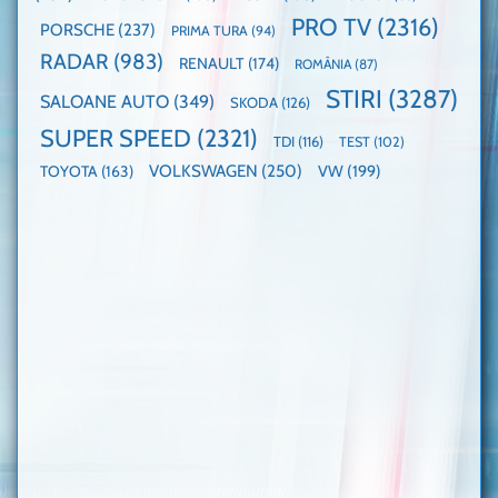
PRO TV
(2316)
PORSCHE
(237)
PRIMA TURA
(94)
RADAR
(983)
RENAULT
(174)
ROMÂNIA
(87)
STIRI
(3287)
SALOANE AUTO
(349)
SKODA
(126)
SUPER SPEED
(2321)
TDI
(116)
TEST
(102)
VOLKSWAGEN
(250)
VW
(199)
TOYOTA
(163)