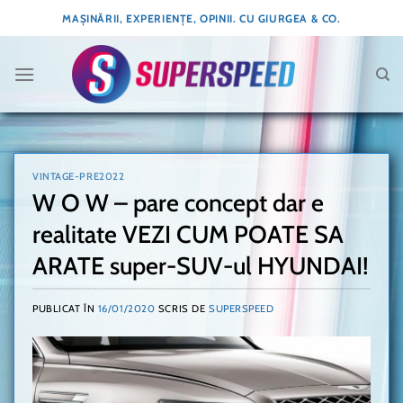
Skip
MAȘINĂRII, EXPERIENȚE, OPINII. CU GIURGEA & CO.
to
content
VINTAGE-PRE2022
W O W – pare concept dar e
realitate VEZI CUM POATE SA
ARATE super-SUV-ul HYUNDAI!
PUBLICAT ÎN
16/01/2020
SCRIS DE
SUPERSPEED