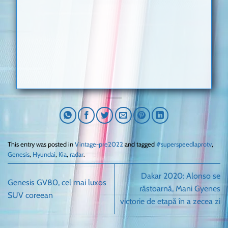
This entry was posted in
Vintage-pre2022
and tagged
#superspeedlaprotv
,
Genesis
,
Hyundai
,
Kia
,
radar
.
Dakar 2020: Alonso se
Genesis GV80, cel mai luxos
răstoarnă, Mani Gyenes
SUV coreean
victorie de etapă în a zecea zi