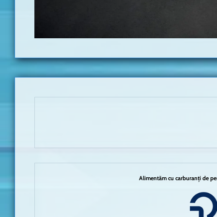
Alimentăm cu carburanți de per