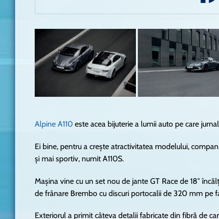
Alpine A110
este acea bijuterie a lumii auto pe care jurna
Ei bine, pentru a crește atractivitatea modelului, compan
și mai sportiv, numit A110S.
Mașina vine cu un set nou de jante GT Race de 18″ încălț
de frânare Brembo cu discuri portocalii de 320 mm pe f
Exteriorul a primit câteva detalii fabricate din fibră de c