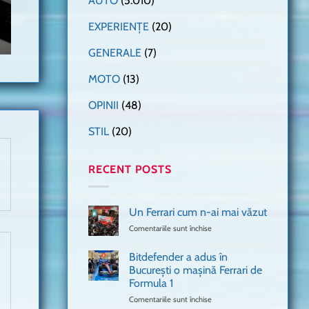
AUTO
(5.010)
EXPERIENȚE
(20)
GENERALE
(7)
MOTO
(13)
OPINII
(48)
STIL
(20)
RECENT POSTS
Un Ferrari cum n-ai mai văzut
Comentariile sunt închise
pentru
Un
Ferrari
Bitdefender a adus în
cum
București o mașină Ferrari de
n-
Formula 1
ai
mai
Comentariile sunt închise
pentru