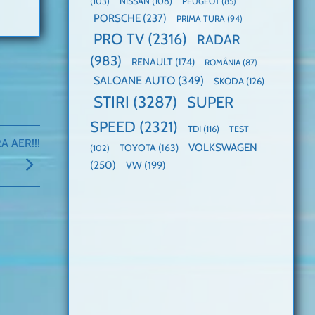
(103)
NISSAN
(108)
PEUGEOT
(85)
PORSCHE
(237)
PRIMA TURA
(94)
PRO TV
(2316)
RADAR
(983)
RENAULT
(174)
ROMÂNIA
(87)
SALOANE AUTO
(349)
SKODA
(126)
STIRI
(3287)
SUPER
SPEED
(2321)
TDI
(116)
TEST
A AER!!!
VOLKSWAGEN
TOYOTA
(163)
(102)
(250)
VW
(199)