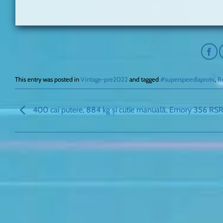
This entry was posted in
Vintage-pre2022
and tagged
#superspeedlaprotv
,
R
400 cai putere, 884 kg și cutie manuală, Emory 356 RS