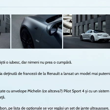
liștii o iubesc, dar nimeni nu prea o cumpără.
ia deținută de francezii de la Renault a lansat un model mai putern
ate cu anvelope Michelin (ce altceva?) Pilot Sport 4 și cu un sistem
ață.
arbon, pe lista de opționale se vor regăsi un set de jante ultraușoare,