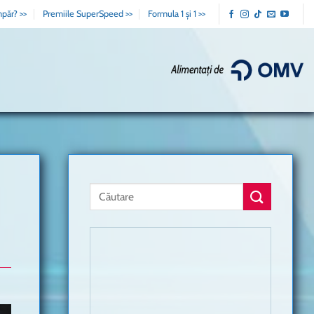
păr? >>
Premiile SuperSpeed >>
Formula 1 și 1 >>