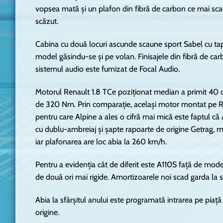
vopsea mată și un plafon din fibră de carbon ce mai scad
scăzut.
Cabina cu două locuri ascunde scaune sport Sabel cu tapi
model găsindu-se și pe volan. Finisajele din fibră de carb
sistemul audio este furnizat de Focal Audio.
Motorul Renault 1.8 TCe poziționat median a primit 40 ca
de 320 Nm. Prin comparație, același motor montat pe 
pentru care Alpine a ales o cifră mai mică este faptul că
cu dublu-ambreiaj și șapte rapoarte de origine Getrag, 
iar plafonarea are loc abia la 260 km/h.
Pentru a evidenția cât de diferit este A110S față de model
de două ori mai rigide. Amortizoarele noi scad garda la s
Abia la sfârșitul anului este programată intrarea pe piaț
origine.