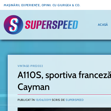
Skip
MAȘINĂRII, EXPERIENȚE, OPINII. CU GIURGEA & CO.
to
content
ACASĂ
VINTAGE-PRE2022
A110S, sportiva francez
Cayman
PUBLICAT ÎN
13/06/2019
SCRIS DE
SUPERSPEED