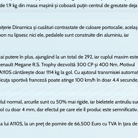
e 1.9 kg din masa mașinii și coboară puțin centrul de greutate deja
țerie Dinamica și cusături contrastate de culoare portocalie, acelaș
on nu lipsesc nici ele, pedalele sunt construite din aluminiu, iar
i putere în plus, ajungând la un total de 292, iar cuplul maxim est
Renault Megane R.S. Trophy dezvoltă 300 CP și 400 Nm. Motivul
 A110S cântărește doar 1114 kg la gol. Cu ajutorul transmisiei automa
micuța sportivă franceză poate atinge 100 km/h în doar 4.4 secunde
ul normal, arcurile sunt cu 50% mai rigide, iar bieletele antiruliu su
ol cu doar 4 mm, dar efectul pe care ele îl produc este semnificativ.
ă a lui A110S, la un preț de pornire de 66.500 Euro cu TVA în țara de