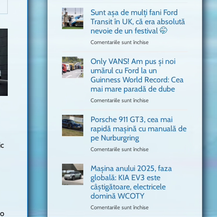
văzut
Bitdefender
a
Sunt așa de mulți fani Ford
adus
Transit în UK, că era absolută
în
nevoie de un festival 🤭
București
Comentariile sunt închise
pentru
o
Sunt
mașină
așa
Ferrari
Only VANS! Am pus și noi
de
de
umărul cu Ford la un
mulți
Formula
Guinness World Record: Cea
fani
1
mai mare paradă de dube
Ford
Transit
Comentariile sunt închise
pentru
în
Only
UK,
VANS!
Porsche 911 GT3, cea mai
că
Am
rapidă mașină cu manuală de
era
pus
pe Nurburgring
absolută
și
ic
Comentariile sunt închise
nevoie
pentru
noi
de
Porsche
umărul
un
911
cu
Mașina anului 2025, faza
festival
GT3,
Ford
globală: KIA EV3 este
🤭
cea
la
câștigătoare, electricele
mai
un
domină WCOTY
rapidă
Guinness
mașină
Comentariile sunt închise
World
pentru
 o
cu
Record:
Mașina