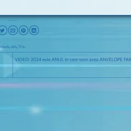
enault
,
stiri
,
TCe
.
VIDEO: 2024 este ANUL in care vom avea ANVELOPE FAR
R