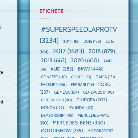
manuală
Cea
anului
de
mai
2025,
ETICHETE
pe
mare
faza
Nurburgring
paradă
globală:
de
KIA
i
#SUPERSPEEDLAPROTV
dube
EV3
este
(3234)
câștigătoare,
2015
(123)
2016
2014
(116)
electricele
2017
(1683)
2018
(879)
domină
(164)
e
WCOTY
2019
(662)
2020
(600)
AMG
BMW
(448)
AUDI
(283)
(96)
te
DACIA
(131)
CONCEPT
(110)
COUPE
(93)
,
FORD
FACELIFT
(136)
FERRARI
(119)
(257)
GENEVA
(154)
GENEVA 2017
(90)
GIURGEA
(202)
GENEVA 2018
(90)
nt
HONDA
(122)
HYUNDAI
(121)
MERCEDES-AMG
LAMBORGHINI
(95)
MERCEDES-BENZ
(330)
(150)
MOTORSHOW
(239)
MOTORSPORT