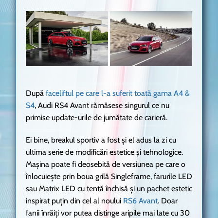
După
faceliftul pe care l-a suferit toată gama A4 &
S4
, Audi RS4 Avant rămăsese singurul ce nu
primise update-urile de jumătate de carieră.
Ei bine, breakul sportiv a fost și el adus la zi cu
ultima serie de modificări estetice și tehnologice.
Mașina poate fi deosebită de versiunea pe care o
înlocuiește prin boua grilă Singleframe, farurile LED
sau Matrix LED cu tentă închisă și un pachet estetic
inspirat puțin din cel al noului
RS6 Avant
. Doar
fanii înrăiți vor putea distinge aripile mai late cu 30