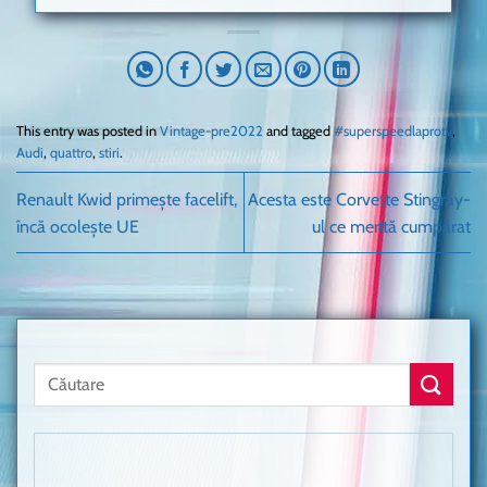
This entry was posted in
Vintage-pre2022
and tagged
#superspeedlaprotv
,
Audi
,
quattro
,
stiri
.
Renault Kwid primește facelift,
Acesta este Corvette Stingray-
încă ocolește UE
ul ce merită cumpărat