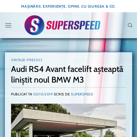
Skip
MAȘINĂRII, EXPERIENȚE, OPINII. CU GIURGEA & CO.
to
content
VINTAGE-PRE2022
Audi RS4 Avant facelift așteaptă
liniștit noul BMW M3
PUBLICAT ÎN
03/10/2019
SCRIS DE
SUPERSPEED