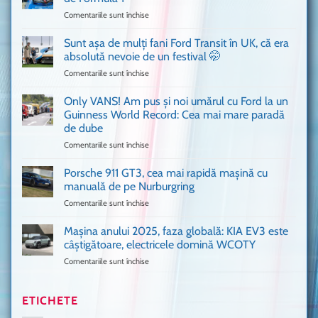
n-
Comentariile sunt închise
pentru
ai
Bitdefender
mai
a
văzut
Sunt așa de mulți fani Ford Transit în UK, că era
adus
absolută nevoie de un festival 🤭
în
Comentariile sunt închise
pentru
București
Sunt
o
așa
Only VANS! Am pus și noi umărul cu Ford la un
mașină
de
Ferrari
Guinness World Record: Cea mai mare paradă
mulți
de
de dube
fani
Formula
Comentariile sunt închise
pentru
Ford
1
Only
Transit
VANS!
în
Porsche 911 GT3, cea mai rapidă mașină cu
Am
UK,
manuală de pe Nurburgring
pus
că
Comentariile sunt închise
pentru
și
era
Porsche
noi
absolută
911
Mașina anului 2025, faza globală: KIA EV3 este
umărul
nevoie
GT3,
cu
de
câștigătoare, electricele domină WCOTY
cea
Ford
un
Comentariile sunt închise
pentru
mai
la
festival
Mașina
rapidă
un
🤭
anului
mașină
Guinness
2025,
ETICHETE
cu
World
faza
manuală
Record: