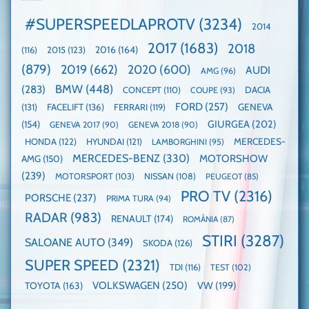
globală:
de
Cea
KIA
pe
mai
#SUPERSPEEDLAPROTV
(3234)
2014
EV3
Nurburgring
mare
este
paradă
2017
(1683)
2018
2015
(123)
2016
(164)
(116)
câștigătoare,
de
electricele
dube
(879)
2019
(662)
2020
(600)
AUDI
AMG
(96)
domină
WCOTY
BMW
(448)
(283)
DACIA
CONCEPT
(110)
COUPE
(93)
FORD
(257)
(131)
FACELIFT
(136)
FERRARI
(119)
GENEVA
GIURGEA
(202)
(154)
GENEVA 2017
(90)
GENEVA 2018
(90)
HONDA
(122)
HYUNDAI
(121)
MERCEDES-
LAMBORGHINI
(95)
MERCEDES-BENZ
(330)
MOTORSHOW
AMG
(150)
(239)
MOTORSPORT
(103)
NISSAN
(108)
PEUGEOT
(85)
PRO TV
(2316)
PORSCHE
(237)
PRIMA TURA
(94)
RADAR
(983)
RENAULT
(174)
ROMÂNIA
(87)
STIRI
(3287)
SALOANE AUTO
(349)
SKODA
(126)
SUPER SPEED
(2321)
TDI
(116)
TEST
(102)
VOLKSWAGEN
(250)
VW
(199)
TOYOTA
(163)