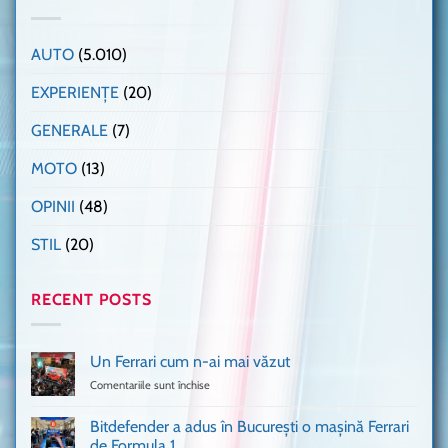
AUTO
(5.010)
EXPERIENȚE
(20)
GENERALE
(7)
MOTO
(13)
OPINII
(48)
STIL
(20)
RECENT POSTS
Un Ferrari cum n-ai mai văzut
Comentariile sunt închise
pentru
Un
Ferrari
Bitdefender a adus în București o mașină Ferrari
cum
de Formula 1