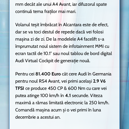
mm decât ale unui A4 Avant, iar difuzorul spate
continuă tema fraților mai mari.
Volanul teșit îmbrăcat în Alcantara este de efect,
dar se va toci destul de repede dacă vei folosi
mașina zi de zi. De la modelele A4 facelift s-a
împrumutat noul sistem de infotainment MMI cu
ecran tactil de 10.1″ sau noul tablou de bord digital
Audi Virtual Cockpit de generație nouă.
Pentru cei
81.400 Euro
cât cere Audi în Germania
pentru noul RS4 Avant, vei primi același
2.9 V6
TFSI
ce produce 450 CP & 600 Nm cu care vei
putea atinge 100 km/h în
4.1
secunde. Viteza
maximă a rămas limitată electronic la 250 km/h.
Comandă mașina acum și o vei primi în luna
decembrie a acestui an.