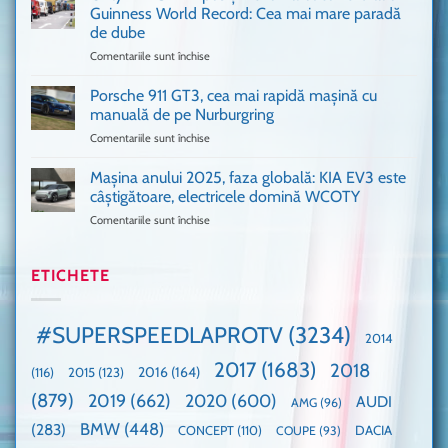
de
Ferrari
Guinness World Record: Cea mai mare paradă
mulți
de
de dube
fani
Formula
Comentariile sunt închise
pentru
Ford
1
Only
Transit
VANS!
în
Porsche 911 GT3, cea mai rapidă mașină cu
Am
UK,
manuală de pe Nurburgring
pus
că
Comentariile sunt închise
pentru
și
era
Porsche
noi
absolută
911
Mașina anului 2025, faza globală: KIA EV3 este
umărul
nevoie
GT3,
cu
de
câștigătoare, electricele domină WCOTY
cea
Ford
un
Comentariile sunt închise
pentru
mai
la
festival
Mașina
rapidă
un
🤭
anului
mașină
Guinness
2025,
ETICHETE
cu
World
faza
manuală
Record:
globală:
de
Cea
KIA
pe
mai
#SUPERSPEEDLAPROTV
(3234)
2014
EV3
Nurburgring
mare
este
paradă
2017
(1683)
2018
2015
(123)
2016
(164)
(116)
câștigătoare,
de
electricele
dube
(879)
2019
(662)
2020
(600)
AUDI
AMG
(96)
domină
WCOTY
BMW
(448)
(283)
DACIA
CONCEPT
(110)
COUPE
(93)