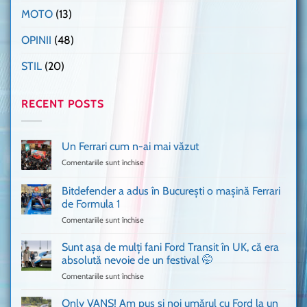
MOTO
(13)
OPINII
(48)
STIL
(20)
RECENT POSTS
Un Ferrari cum n-ai mai văzut
Comentariile sunt închise
pentru
Un
Ferrari
Bitdefender a adus în București o mașină Ferrari
cum
de Formula 1
n-
Comentariile sunt închise
pentru
ai
Bitdefender
mai
a
văzut
Sunt așa de mulți fani Ford Transit în UK, că era
adus
absolută nevoie de un festival 🤭
în
Comentariile sunt închise
pentru
București
Sunt
o
așa
Only VANS! Am pus și noi umărul cu Ford la un
mașină