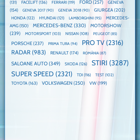
FORD
(257)
(131)
FACELIFT
(136)
FERRARI
(119)
GENEVA
GIURGEA
(202)
(154)
GENEVA 2017
(90)
GENEVA 2018
(90)
HONDA
(122)
HYUNDAI
(121)
MERCEDES-
LAMBORGHINI
(95)
MERCEDES-BENZ
(330)
MOTORSHOW
AMG
(150)
(239)
MOTORSPORT
(103)
NISSAN
(108)
PEUGEOT
(85)
PRO TV
(2316)
PORSCHE
(237)
PRIMA TURA
(94)
RADAR
(983)
RENAULT
(174)
ROMÂNIA
(87)
STIRI
(3287)
SALOANE AUTO
(349)
SKODA
(126)
SUPER SPEED
(2321)
TDI
(116)
TEST
(102)
VOLKSWAGEN
(250)
VW
(199)
TOYOTA
(163)