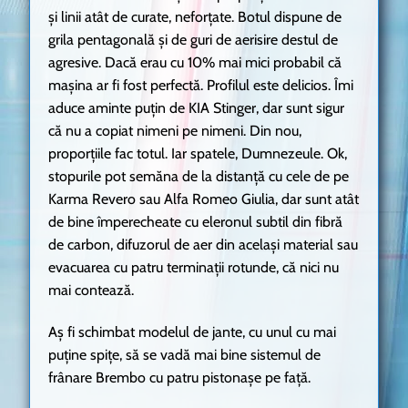
și linii atât de curate, neforțate. Botul dispune de
grila pentagonală și de guri de aerisire destul de
agresive. Dacă erau cu 10% mai mici probabil că
mașina ar fi fost perfectă. Profilul este delicios. Îmi
aduce aminte puțin de KIA Stinger, dar sunt sigur
că nu a copiat nimeni pe nimeni. Din nou,
proporțiile fac totul. Iar spatele, Dumnezeule. Ok,
stopurile pot semăna de la distanță cu cele de pe
Karma Revero sau Alfa Romeo Giulia, dar sunt atât
de bine împerecheate cu eleronul subtil din fibră
de carbon, difuzorul de aer din același material sau
evacuarea cu patru terminații rotunde, că nici nu
mai contează.
Aș fi schimbat modelul de jante, cu unul cu mai
puține spițe, să se vadă mai bine sistemul de
frânare Brembo cu patru pistonașe pe față.