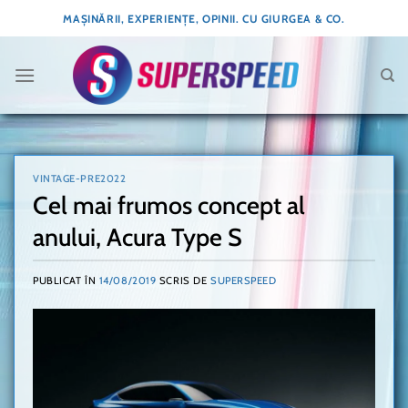
Skip
MAȘINĂRII, EXPERIENȚE, OPINII. CU GIURGEA & CO.
to
content
VINTAGE-PRE2022
Cel mai frumos concept al
anului, Acura Type S
PUBLICAT ÎN
14/08/2019
SCRIS DE
SUPERSPEED