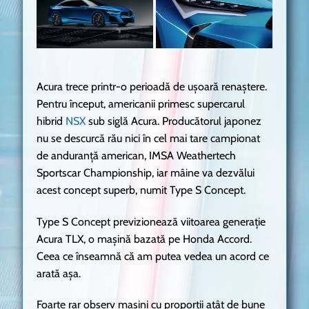
Acura trece printr-o perioadă de ușoară renaștere.
Pentru început, americanii primesc supercarul
hibrid
NSX
sub siglă Acura. Producătorul japonez
nu se descurcă rău nici în cel mai tare campionat
de anduranță american, IMSA Weathertech
Sportscar Championship, iar mâine va dezvălui
acest concept superb, numit Type S Concept.
Type S Concept previzionează viitoarea generație
Acura TLX, o mașină bazată pe Honda Accord.
Ceea ce înseamnă că am putea vedea un acord ce
arată așa.
Foarte rar observ mașini cu proporții atât de bune