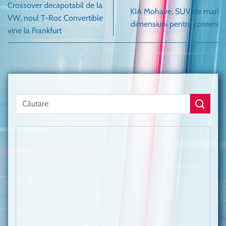
Crossover decapotabil de la
KIA Mohave, SUV de mari
VW, noul T-Roc Convertible
dimensiuni pentru coreeni
vine la Frankfurt