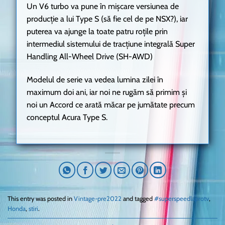
Un V6 turbo va pune în mișcare versiunea de
producție a lui Type S (să fie cel de pe NSX?), iar
puterea va ajunge la toate patru roțile prin
intermediul sistemului de tracțiune integrală Super
Handling All-Wheel Drive (SH-AWD)
Modelul de serie va vedea lumina zilei în
maximum doi ani, iar noi ne rugăm să primim și
noi un Accord ce arată măcar pe jumătate precum
conceptul Acura Type S.
This entry was posted in
Vintage-pre2022
and tagged
#superspeedlaprotv
,
Honda
,
stiri
.