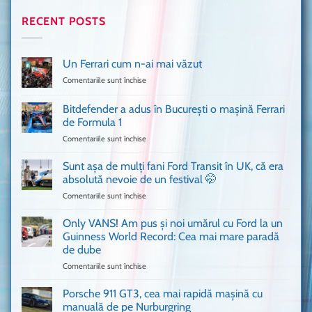
RECENT POSTS
Un Ferrari cum n-ai mai văzut
Comentariile sunt închise
pentru
Un
Ferrari
Bitdefender a adus în București o mașină Ferrari
cum
de Formula 1
n-
Comentariile sunt închise
pentru
ai
Bitdefender
mai
a
văzut
Sunt așa de mulți fani Ford Transit în UK, că era
adus
absolută nevoie de un festival 🤭
în
Comentariile sunt închise
pentru
București
Sunt
o
așa
Only VANS! Am pus și noi umărul cu Ford la un
mașină
de
Ferrari
Guinness World Record: Cea mai mare paradă
mulți
de
de dube
fani
Formula
Comentariile sunt închise
pentru
Ford
1
Only
Transit
VANS!
în
Porsche 911 GT3, cea mai rapidă mașină cu
Am
UK,
manuală de pe Nurburgring