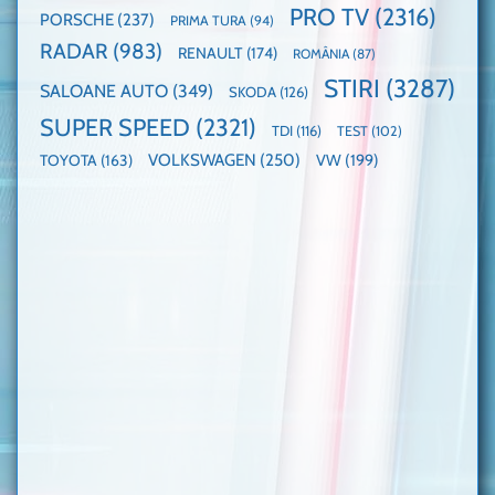
PRO TV
(2316)
PORSCHE
(237)
PRIMA TURA
(94)
RADAR
(983)
RENAULT
(174)
ROMÂNIA
(87)
STIRI
(3287)
SALOANE AUTO
(349)
SKODA
(126)
SUPER SPEED
(2321)
TDI
(116)
TEST
(102)
VOLKSWAGEN
(250)
VW
(199)
TOYOTA
(163)