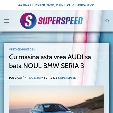
Skip
MAȘINĂRII, EXPERIENȚE, OPINII. CU GIURGEA & CO.
to
content
VINTAGE-PRE2022
Cu masina asta vrea AUDI sa
bata NOUL BMW SERIA 3
PUBLICAT ÎN
16/05/2019
SCRIS DE
SUPERSPEED