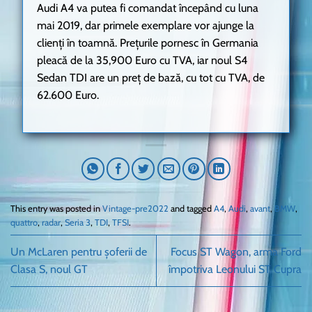
Audi A4 va putea fi comandat începând cu luna
mai 2019, dar primele exemplare vor ajunge la
clienți în toamnă. Prețurile pornesc în Germania
pleacă de la 35,900 Euro cu TVA, iar noul S4
Sedan TDI are un preț de bază, cu tot cu TVA, de
62.600 Euro.
This entry was posted in
Vintage-pre2022
and tagged
A4
,
Audi
,
avant
,
BMW
,
quattro
,
radar
,
Seria 3
,
TDI
,
TFSI
.
Un McLaren pentru șoferii de
Focus ST Wagon, arma Ford
Clasa S, noul GT
împotriva Leonului ST Cupra