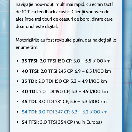
navigație nou-nouț, mult mai rapid, cu ecran tactil
de 10.1″ cu feedback acustic. Clienții vor avea de
ales între trei tipuri de ceasuri de bord, dintre care
doar unul este digital.
Motorizările au fost revizuite puțin, dar haideți să le
enumerăm:
35 TFSI:
2.0 TFSI 150 CP, 6.0 – 5.5 l/100 km
40 TFSI:
2.0 TFSI 245 CP, 6.9 – 6.5 l/100 km
35 TDI:
2.0 TDI 150 CP, 5.3 – 4.9 l/100 km
40 TDI:
2.0 TDI 190 CP, 5.3 – 4.9 l/100 km
45 TDI:
3.0 TDI 231 CP, 5.6 – 5.3 l/100 km
S4 TDI:
3.0 TDI 347 CP, 6.3 – 6.2 l/100 km
S4 TFSI:
3.0 TFSI 354 CP (nu în Europa)