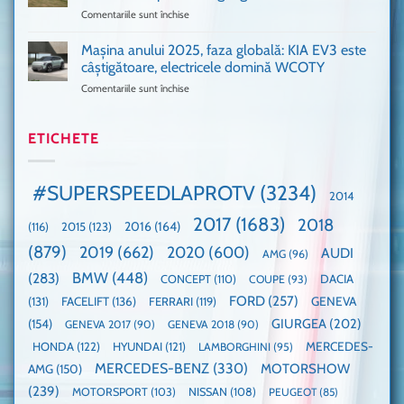
pus
că
Comentariile sunt închise
pentru
și
era
Porsche
noi
absolută
911
Mașina anului 2025, faza globală: KIA EV3 este
umărul
nevoie
GT3,
cu
de
câștigătoare, electricele domină WCOTY
cea
Ford
un
Comentariile sunt închise
pentru
mai
la
festival
Mașina
rapidă
un
🤭
anului
mașină
Guinness
2025,
ETICHETE
cu
World
faza
manuală
Record:
globală:
de
Cea
KIA
pe
mai
#SUPERSPEEDLAPROTV
(3234)
2014
EV3
Nurburgring
mare
este
paradă
2017
(1683)
2018
2015
(123)
2016
(164)
(116)
câștigătoare,
de
electricele
dube
(879)
2019
(662)
2020
(600)
AUDI
AMG
(96)
domină
WCOTY
BMW
(448)
(283)
DACIA
CONCEPT
(110)
COUPE
(93)
FORD
(257)
(131)
FACELIFT
(136)
FERRARI
(119)
GENEVA
GIURGEA
(202)
(154)
GENEVA 2017
(90)
GENEVA 2018
(90)
HONDA
(122)
HYUNDAI
(121)
MERCEDES-
LAMBORGHINI
(95)
MERCEDES-BENZ
(330)
MOTORSHOW
AMG
(150)
(239)
MOTORSPORT
(103)
NISSAN
(108)
PEUGEOT
(85)