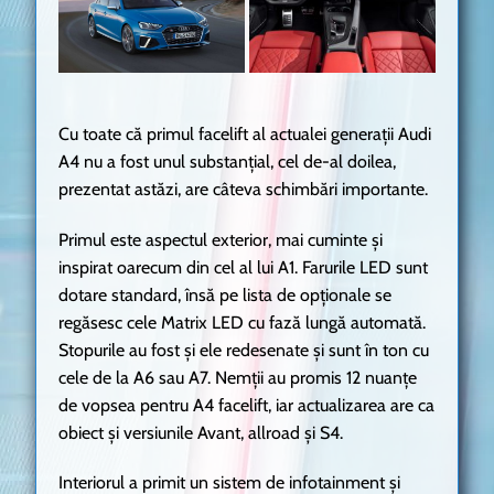
Cu toate că primul facelift al actualei generații Audi
A4 nu a fost unul substanțial, cel de-al doilea,
prezentat astăzi, are câteva schimbări importante.
Primul este aspectul exterior, mai cuminte și
inspirat oarecum din cel al lui A1. Farurile LED sunt
dotare standard, însă pe lista de opționale se
regăsesc cele Matrix LED cu fază lungă automată.
Stopurile au fost și ele redesenate și sunt în ton cu
cele de la A6 sau A7. Nemții au promis 12 nuanțe
de vopsea pentru A4 facelift, iar actualizarea are ca
obiect și versiunile Avant, allroad și S4.
Interiorul a primit un sistem de infotainment și