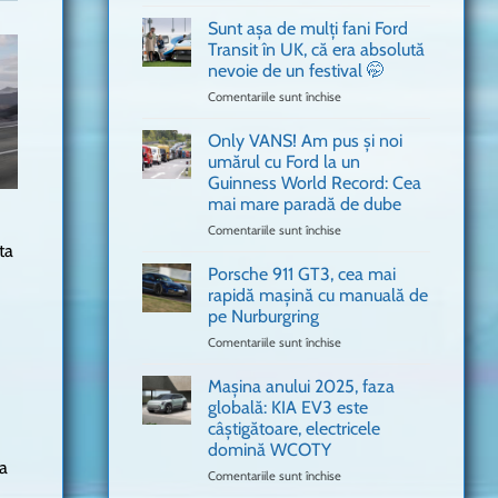
văzut
Bitdefender
a
Sunt așa de mulți fani Ford
adus
Transit în UK, că era absolută
în
nevoie de un festival 🤭
București
Comentariile sunt închise
pentru
o
Sunt
mașină
așa
Ferrari
Only VANS! Am pus și noi
de
de
umărul cu Ford la un
mulți
Formula
Guinness World Record: Cea
fani
1
mai mare paradă de dube
Ford
Transit
Comentariile sunt închise
pentru
ta
în
Only
UK,
VANS!
Porsche 911 GT3, cea mai
că
Am
rapidă mașină cu manuală de
era
pus
pe Nurburgring
absolută
și
Comentariile sunt închise
nevoie
pentru
noi
de
Porsche
umărul
un
911
cu
Mașina anului 2025, faza
festival
GT3,
Ford
globală: KIA EV3 este
🤭
cea
la
câștigătoare, electricele
mai
un
domină WCOTY
rapidă
Guinness
a
mașină
Comentariile sunt închise
World
pentru
cu
Record:
Mașina