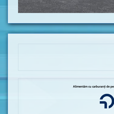
Alimentăm cu carburanți de per