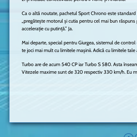
Ca o altă noutate, pachetul Sport Chrono este standard 
„pregătește motorul și cutia pentru cel mai bun răspuns 
accelerație cu putință.” Ja.
Mai departe, special pentru Giurgea, sistemul de control e
te joci mai mult cu limitele mașinii. Adică cu limitele tal
Turbo are de acum 540 CP iar Turbo S 580. Asta înseamn
Vitezele maxime sunt de 320 respectiv 330 km/h. Eu mă 