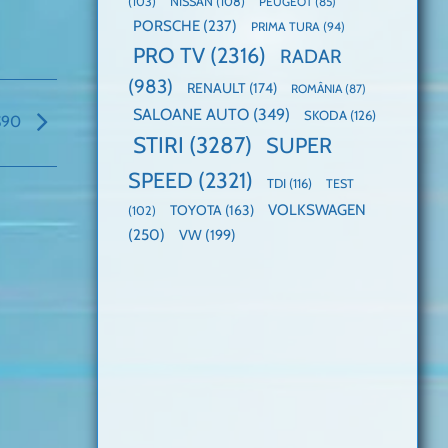
(103)
NISSAN
(108)
PEUGEOT
(85)
PORSCHE
(237)
PRIMA TURA
(94)
PRO TV
(2316)
RADAR
(983)
RENAULT
(174)
ROMÂNIA
(87)
SALOANE AUTO
(349)
SKODA
(126)
 S90
STIRI
(3287)
SUPER
SPEED
(2321)
TDI
(116)
TEST
VOLKSWAGEN
TOYOTA
(163)
(102)
(250)
VW
(199)