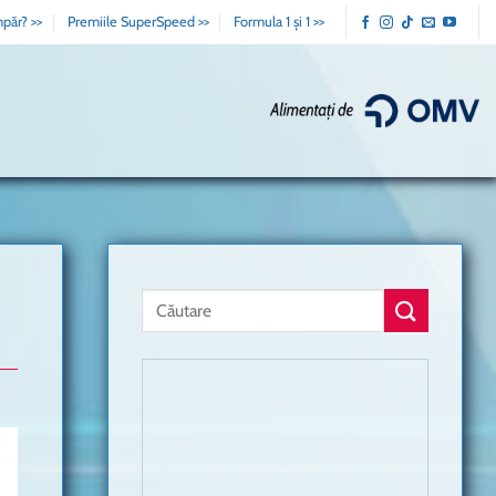
păr? >>
Premiile SuperSpeed >>
Formula 1 și 1 >>