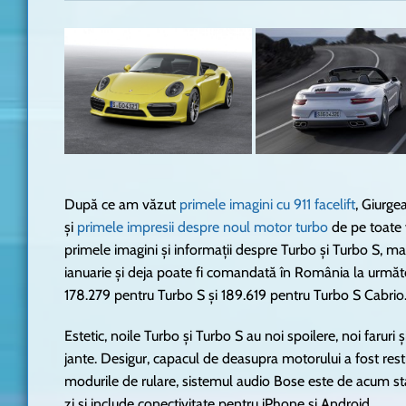
După ce am văzut
primele imagini cu 911 facelift
, Giurge
și
primele impresii despre noul motor turbo
de pe toate v
primele imagini și informații despre Turbo și Turbo S, mai 
ianuarie și deja poate fi comandată în România la următ
178.279 pentru Turbo S și 189.619 pentru Turbo S Cabrio.
Estetic, noile Turbo și Turbo S au noi spoilere, noi faruri
jante. Desigur, capacul de deasupra motorului a fost restil
modurile de rulare, sistemul audio Bose este de acum
zi și include conectivitate pentru iPhone și Android.