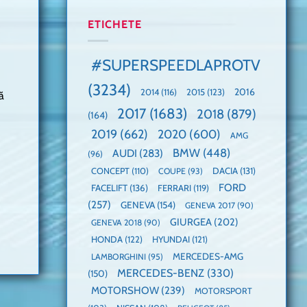
manuală
Cea
anului
de
mai
2025,
ETICHETE
pe
mare
faza
Nurburgring
paradă
globală:
de
KIA
#SUPERSPEEDLAPROTV
dube
EV3
este
(3234)
câștigătoare,
2015
(123)
2016
2014
(116)
ă
electricele
2017
(1683)
2018
(879)
domină
(164)
WCOTY
2019
(662)
2020
(600)
AMG
BMW
(448)
AUDI
(283)
(96)
DACIA
(131)
CONCEPT
(110)
COUPE
(93)
FORD
FACELIFT
(136)
FERRARI
(119)
(257)
GENEVA
(154)
GENEVA 2017
(90)
GIURGEA
(202)
GENEVA 2018
(90)
HONDA
(122)
HYUNDAI
(121)
MERCEDES-AMG
LAMBORGHINI
(95)
MERCEDES-BENZ
(330)
(150)
MOTORSHOW
(239)
MOTORSPORT