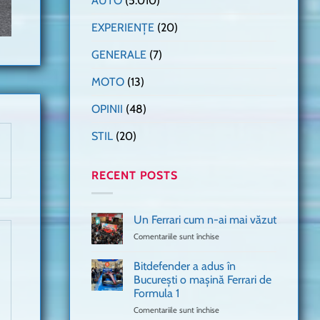
AUTO
(5.010)
EXPERIENȚE
(20)
GENERALE
(7)
MOTO
(13)
OPINII
(48)
STIL
(20)
RECENT POSTS
Un Ferrari cum n-ai mai văzut
Comentariile sunt închise
pentru
Un
Ferrari
Bitdefender a adus în
cum
București o mașină Ferrari de
n-
Formula 1
ai
mai
Comentariile sunt închise
pentru