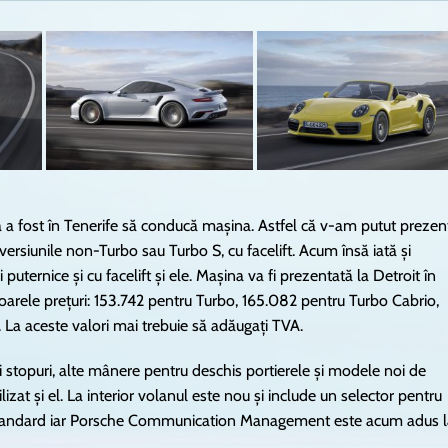
a a fost în Tenerife să conducă mașina. Astfel că v-am putut prezen
ersiunile non-Turbo sau Turbo S, cu facelift. Acum însă iată și
puternice și cu facelift și ele. Mașina va fi prezentată la Detroit în
oarele prețuri: 153.742 pentru Turbo, 165.082 pentru Turbo Cabrio,
 La aceste valori mai trebuie să adăugați TVA.
 și stopuri, alte mânere pentru deschis portierele și modele noi de
izat și el. La interior volanul este nou și include un selector pentru
 standard iar Porsche Communication Management este acum adus l