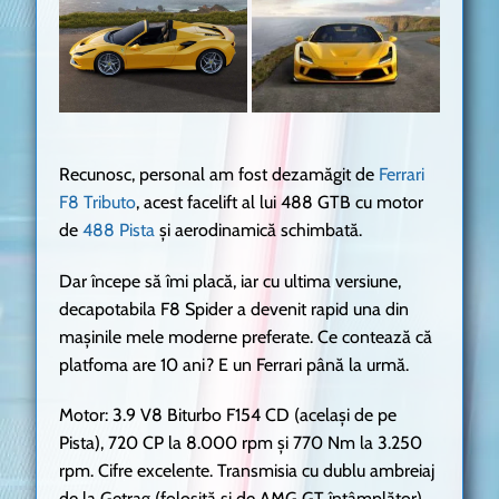
Recunosc, personal am fost dezamăgit de
Ferrari
F8 Tributo
, acest facelift al lui 488 GTB cu motor
de
488 Pista
și aerodinamică schimbată.
Dar începe să îmi placă, iar cu ultima versiune,
decapotabila F8 Spider a devenit rapid una din
mașinile mele moderne preferate. Ce contează că
platfoma are 10 ani? E un Ferrari până la urmă.
Motor: 3.9 V8 Biturbo F154 CD (același de pe
Pista), 720 CP la 8.000 rpm și 770 Nm la 3.250
rpm. Cifre excelente. Transmisia cu dublu ambreiaj
de la Getrag (folosită și de AMG GT întâmplător)