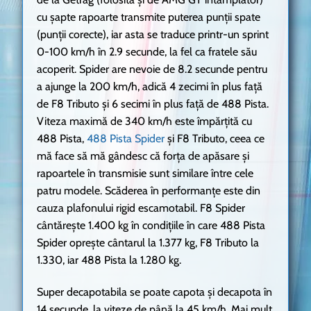
cu șapte rapoarte transmite puterea punții spate
(punții corecte), iar asta se traduce printr-un sprint
0-100 km/h în 2.9 secunde, la fel ca fratele său
acoperit. Spider are nevoie de 8.2 secunde pentru
a ajunge la 200 km/h, adică 4 zecimi în plus față
de F8 Tributo și 6 secimi în plus față de 488 Pista.
Viteza maximă de 340 km/h este împărțită cu
488 Pista,
488 Pista Spider
și F8 Tributo, ceea ce
mă face să mă gândesc că forța de apăsare și
rapoartele în transmisie sunt similare între cele
patru modele. Scăderea în performanțe este din
cauza plafonului rigid escamotabil. F8 Spider
cântărește 1.400 kg în condițiile în care 488 Pista
Spider oprește cântarul la 1.377 kg, F8 Tributo la
1.330, iar 488 Pista la 1.280 kg.
Super decapotabila se poate capota și decapota în
14 secunde, la viteze de până la 45 km/h. Mai mult,