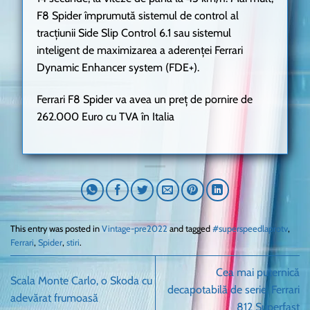
F8 Spider împrumută sistemul de control al
tracțiunii Side Slip Control 6.1 sau sistemul
inteligent de maximizarea a aderenței Ferrari
Dynamic Enhancer system (FDE+).
Ferrari F8 Spider va avea un preț de pornire de
262.000 Euro cu TVA în Italia
This entry was posted in
Vintage-pre2022
and tagged
#superspeedlaprotv
,
Ferrari
,
Spider
,
stiri
.
Cea mai puternică
Scala Monte Carlo, o Skoda cu
decapotabilă de serie, Ferrari
adevărat frumoasă
812 Superfast