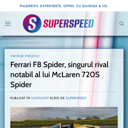
Skip
MAȘINĂRII, EXPERIENȚE, OPINII. CU GIURGEA & CO.
to
content
VINTAGE-PRE2022
Ferrari F8 Spider, singurul rival
notabil al lui McLaren 720S
Spider
PUBLICAT ÎN
13/09/2019
SCRIS DE
SUPERSPEED