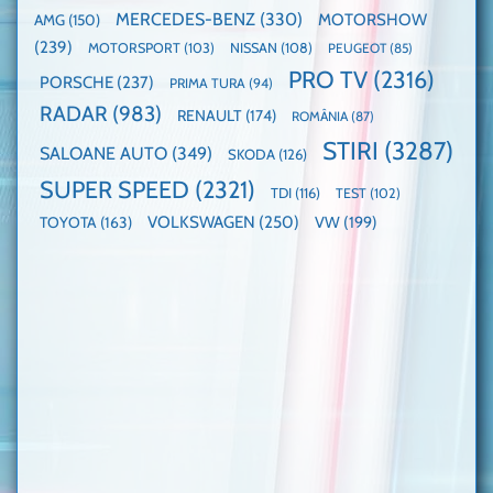
MERCEDES-BENZ
(330)
MOTORSHOW
AMG
(150)
(239)
MOTORSPORT
(103)
NISSAN
(108)
PEUGEOT
(85)
PRO TV
(2316)
PORSCHE
(237)
PRIMA TURA
(94)
RADAR
(983)
RENAULT
(174)
ROMÂNIA
(87)
STIRI
(3287)
SALOANE AUTO
(349)
SKODA
(126)
SUPER SPEED
(2321)
TDI
(116)
TEST
(102)
VOLKSWAGEN
(250)
VW
(199)
TOYOTA
(163)