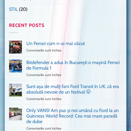
STIL
(20)
RECENT POSTS
Un Ferrari cum n-ai mai văzut
Comentariile sunt închise
pentru
Un
Ferrari
Bitdefender a adus în București o mașină Ferrari
cum
de Formula 1
n-
Comentariile sunt închise
pentru
ai
Bitdefender
mai
a
văzut
Sunt așa de mulți fani Ford Transit în UK, că era
adus
absolută nevoie de un festival 🤭
în
Comentariile sunt închise
pentru
București
Sunt
o
așa
Only VANS! Am pus și noi umărul cu Ford la un
mașină
de
Ferrari
Guinness World Record: Cea mai mare paradă
mulți
de
de dube
fani
Formula
Comentariile sunt închise
pentru
Ford
1