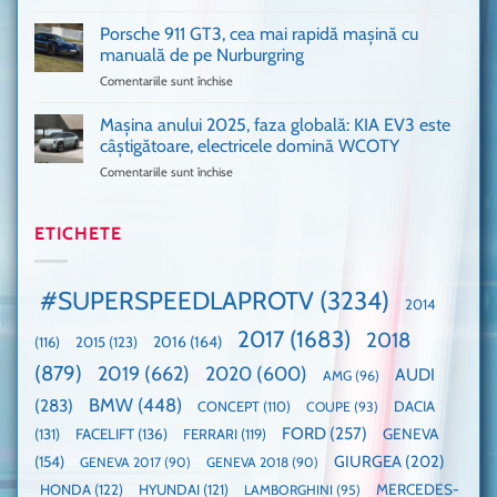
Only
Transit
VANS!
în
Porsche 911 GT3, cea mai rapidă mașină cu
Am
UK,
manuală de pe Nurburgring
pus
că
Comentariile sunt închise
pentru
și
era
Porsche
noi
absolută
911
Mașina anului 2025, faza globală: KIA EV3 este
umărul
nevoie
GT3,
cu
de
câștigătoare, electricele domină WCOTY
cea
Ford
un
Comentariile sunt închise
pentru
mai
la
festival
Mașina
rapidă
un
🤭
anului
mașină
Guinness
2025,
ETICHETE
cu
World
faza
manuală
Record:
globală:
de
Cea
KIA
pe
mai
#SUPERSPEEDLAPROTV
(3234)
2014
EV3
Nurburgring
mare
este
paradă
2017
(1683)
2018
2015
(123)
2016
(164)
(116)
câștigătoare,
de
electricele
dube
(879)
2019
(662)
2020
(600)
AUDI
AMG
(96)
domină
WCOTY
BMW
(448)
(283)
DACIA
CONCEPT
(110)
COUPE
(93)
FORD
(257)
(131)
FACELIFT
(136)
FERRARI
(119)
GENEVA
GIURGEA
(202)
(154)
GENEVA 2017
(90)
GENEVA 2018
(90)
HONDA
(122)
HYUNDAI
(121)
MERCEDES-
LAMBORGHINI
(95)