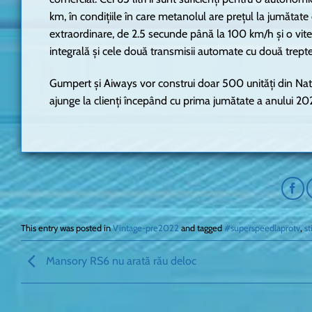
km, în condițiile în care metanolul are prețul la jumătat
extraordinare, de 2.5 secunde până la 100 km/h și o vit
integrală și cele două transmisii automate cu două trep
Gumpert și Aiways vor construi doar 500 unități din Na
ajunge la clienți începând cu prima jumătate a anului 202
This entry was posted in
Vintage-pre2022
and tagged
#superspeedlaprotv
,
st
Mansory RS6 nu arată rău deloc