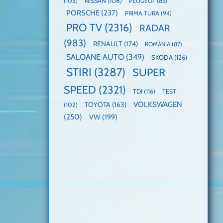
(103)
NISSAN
(108)
PEUGEOT
(85)
PORSCHE
(237)
PRIMA TURA
(94)
PRO TV
(2316)
RADAR
(983)
RENAULT
(174)
ROMÂNIA
(87)
SALOANE AUTO
(349)
SKODA
(126)
STIRI
(3287)
SUPER
SPEED
(2321)
TDI
(116)
TEST
VOLKSWAGEN
TOYOTA
(163)
(102)
(250)
VW
(199)