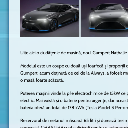
Uite aici o ciudățenie de mașină, noul Gumpert Nathalie
Modelul este un coupe cu două uși foarfecă și proporții c
Gumpert, acum deținută de cei de la Aiways, a folosit ma
o masă foarte scăzută.
Puterea mașinii vinde la pile electrochimice de 15kW ce
electric. Mai există și o baterie pentru urgențe, dar acea
bateria oferă un total de 178 kWh (Tesla Model S Perfo
Rezervorul de metanol măsoară 65 litri și durează trei
comercial. Cei 65 litri îi sunt suficienți pentru o auton