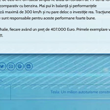
e comparativ cu benzina. Mai pui în balanță și performanțele
eză maximă de 300 km/h și nu pare deloc o investiție rea. Tracțiun
te sunt responsabile pentru aceste performane foarte bune.
thalie, fiecare având un preț de 407.000 Euro. Primele exemplare 
1.
iri
.
Tesla: Un milion autoturisme constr