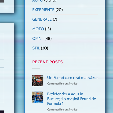
AUTO
(5.010)
EXPERIENȚE
(20)
GENERALE
(7)
MOTO
(13)
OPINII
(48)
STIL
(20)
RECENT POSTS
Un Ferrari cum n-ai mai văzut
Comentariile sunt închise
pentru
Un
Ferrari
Bitdefender a adus în
cum
București o mașină Ferrari de
n-
Formula 1
ai
mai
Comentariile sunt închise
pentru