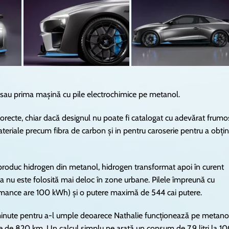
 sau prima mașină cu pile electrochimice pe metanol.
orecte, chiar dacă designul nu poate fi catalogat cu adevărat frumo
teriale precum fibra de carbon și in pentru caroserie pentru a obți
 produc hidrogen din metanol, hidrogen transformat apoi în curent
sta nu este folosită mai deloc în zone urbane. Pilele împreună cu
rmance are 100 kWh) și o putere maximă de 544 cai putere.
 minute pentru a-l umple deoarece Nathalie funcționează pe metano
omie de 820 km. Un calcul simplu ne arată un consum de 7.9 litri la 1