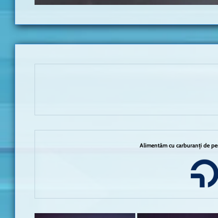
Alimentăm cu carburanți de per