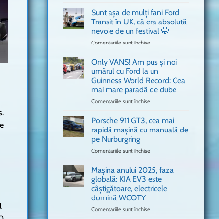
văzut
Bitdefender
a
Sunt așa de mulți fani Ford
adus
Transit în UK, că era absolută
în
nevoie de un festival 🤭
București
Comentariile sunt închise
pentru
o
Sunt
mașină
așa
Ferrari
Only VANS! Am pus și noi
de
de
umărul cu Ford la un
mulți
Formula
Guinness World Record: Cea
fani
1
mai mare paradă de dube
Ford
Transit
Comentariile sunt închise
pentru
în
Only
s.
UK,
VANS!
Porsche 911 GT3, cea mai
ne
că
Am
rapidă mașină cu manuală de
era
pus
pe Nurburgring
absolută
și
Comentariile sunt închise
nevoie
pentru
noi
de
Porsche
umărul
un
911
cu
Mașina anului 2025, faza
festival
GT3,
Ford
globală: KIA EV3 este
🤭
cea
la
câștigătoare, electricele
mai
un
domină WCOTY
rapidă
Guinness
l
mașină
Comentariile sunt închise
World
pentru
cu
00
Record:
Mașina