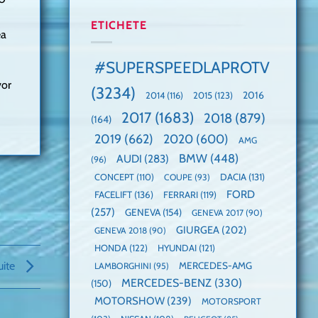
manuală
Cea
anului
de
mai
2025,
ETICHETE
ea
pe
mare
faza
Nurburgring
paradă
globală:
de
KIA
#SUPERSPEEDLAPROTV
dube
EV3
este
vor
(3234)
câștigătoare,
2015
(123)
2016
2014
(116)
electricele
2017
(1683)
2018
(879)
domină
(164)
WCOTY
2019
(662)
2020
(600)
AMG
BMW
(448)
AUDI
(283)
(96)
DACIA
(131)
CONCEPT
(110)
COUPE
(93)
FORD
FACELIFT
(136)
FERRARI
(119)
(257)
GENEVA
(154)
GENEVA 2017
(90)
GIURGEA
(202)
GENEVA 2018
(90)
HONDA
(122)
HYUNDAI
(121)
uite
MERCEDES-AMG
LAMBORGHINI
(95)
MERCEDES-BENZ
(330)
(150)
MOTORSHOW
(239)
MOTORSPORT