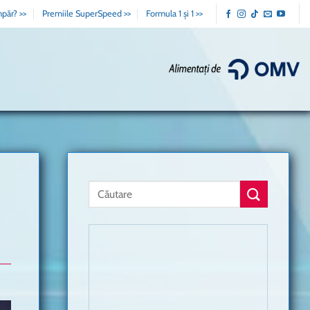
păr? >>
Premiile SuperSpeed >>
Formula 1 și 1 >>