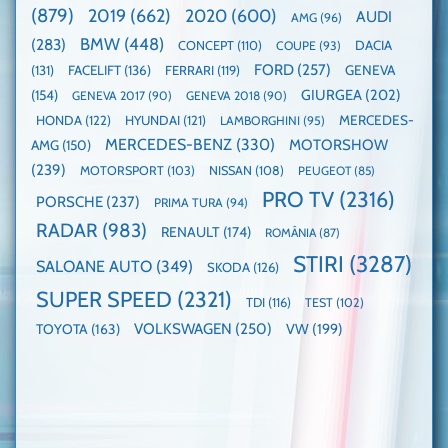
electricele
dube
(879)
2019
(662)
2020
(600)
AUDI
AMG
(96)
domină
WCOTY
BMW
(448)
(283)
DACIA
CONCEPT
(110)
COUPE
(93)
FORD
(257)
(131)
FACELIFT
(136)
FERRARI
(119)
GENEVA
GIURGEA
(202)
(154)
GENEVA 2017
(90)
GENEVA 2018
(90)
HONDA
(122)
HYUNDAI
(121)
MERCEDES-
LAMBORGHINI
(95)
MERCEDES-BENZ
(330)
MOTORSHOW
AMG
(150)
(239)
MOTORSPORT
(103)
NISSAN
(108)
PEUGEOT
(85)
PRO TV
(2316)
PORSCHE
(237)
PRIMA TURA
(94)
RADAR
(983)
RENAULT
(174)
ROMÂNIA
(87)
STIRI
(3287)
SALOANE AUTO
(349)
SKODA
(126)
SUPER SPEED
(2321)
TDI
(116)
TEST
(102)
VOLKSWAGEN
(250)
VW
(199)
TOYOTA
(163)