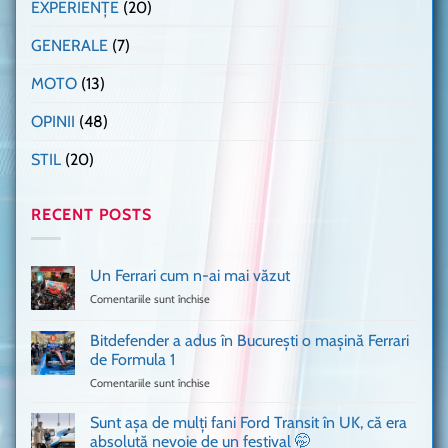
EXPERIENȚE
(20)
GENERALE
(7)
MOTO
(13)
OPINII
(48)
STIL
(20)
RECENT POSTS
Un Ferrari cum n-ai mai văzut
Comentariile sunt închise
pentru
Un
Ferrari
Bitdefender a adus în București o mașină Ferrari
cum
de Formula 1
n-
Comentariile sunt închise
pentru
ai
Bitdefender
mai
a
văzut
Sunt așa de mulți fani Ford Transit în UK, că era
adus
absolută nevoie de un festival 🤭