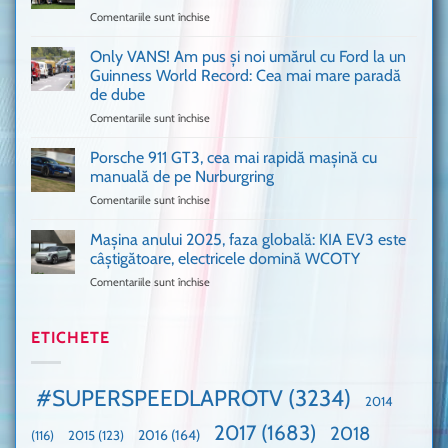
în
Comentariile sunt închise
pentru
București
Sunt
o
așa
Only VANS! Am pus și noi umărul cu Ford la un
mașină
de
Ferrari
Guinness World Record: Cea mai mare paradă
mulți
de
de dube
fani
Formula
Comentariile sunt închise
pentru
Ford
1
Only
Transit
VANS!
în
Porsche 911 GT3, cea mai rapidă mașină cu
Am
UK,
manuală de pe Nurburgring
pus
că
Comentariile sunt închise
pentru
și
era
Porsche
noi
absolută
911
Mașina anului 2025, faza globală: KIA EV3 este
umărul
nevoie
GT3,
cu
de
câștigătoare, electricele domină WCOTY
cea
Ford
un
Comentariile sunt închise
pentru
mai
la
festival
Mașina
rapidă
un
🤭
anului
mașină
Guinness
2025,
ETICHETE
cu
World
faza
manuală
Record:
globală:
de
Cea
KIA
pe
mai
#SUPERSPEEDLAPROTV
(3234)
2014
EV3
Nurburgring
mare
este
paradă
2017
(1683)
2018
2015
(123)
2016
(164)
(116)
câștigătoare,
de