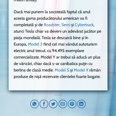
Dacă mai punem la socoteală faptul că anul
acesta gama producătorului american va fi
completată și de
Roadster
,
Semi
și
Cybertruck
,
atunci Tesla chiar va deveni un adevărat jucător pe
piața mondială. Tesla se descurcă bine și în
Europa,
Model 3
fiind cel mai vândut autoturism
electric anul trecut, cu 94.495 exemplare
comercializate. Model Y ar trebui să aducă un plus
de vânzări, chiar dacă s-ar canibaliza puțin cu
berlina de clasă medie.
Model S
și
Model X
rămân
produse de nișă rezervate clientelei foarte bogate.