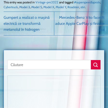
This entry was posted in
Vintage-pre2022
and tagged
#superspeedlaprotv
,
Cybertruck
,
Model 3
,
Model S
,
Model X
,
Model Y
,
Roadster
,
stiri
.
Gumpert a realizat o mașină
Mercedes-Benz Vito facelift
electrică ce transformă
aduce Apple CarPlay și finisaje
metanolul în hidrogen
noi