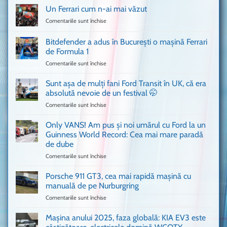
Un Ferrari cum n-ai mai văzut
Comentariile sunt închise
pentru
Un
Ferrari
Bitdefender a adus în București o mașină Ferrari
cum
de Formula 1
n-
Comentariile sunt închise
pentru
ai
Bitdefender
mai
a
văzut
Sunt așa de mulți fani Ford Transit în UK, că era
adus
absolută nevoie de un festival 🤭
în
Comentariile sunt închise
pentru
București
Sunt
o
așa
Only VANS! Am pus și noi umărul cu Ford la un
mașină
de
Ferrari
Guinness World Record: Cea mai mare paradă
mulți
de
de dube
fani
Formula
Comentariile sunt închise
pentru
Ford
1
Only
Transit
VANS!
în
Porsche 911 GT3, cea mai rapidă mașină cu
Am
UK,
manuală de pe Nurburgring
pus
că
Comentariile sunt închise
pentru
și
era
Porsche
noi
absolută
911
Mașina anului 2025, faza globală: KIA EV3 este
umărul
nevoie
GT3,
cu
de