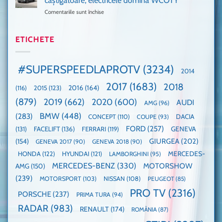
câștigătoare, electricele domină WCOTY
cea
Ford
un
Comentariile sunt închise
pentru
mai
la
festival
Mașina
rapidă
un
🤭
anului
mașină
Guinness
2025,
ETICHETE
cu
World
faza
manuală
Record:
globală:
de
Cea
KIA
pe
mai
#SUPERSPEEDLAPROTV
(3234)
2014
EV3
Nurburgring
mare
este
paradă
2017
(1683)
2018
2015
(123)
2016
(164)
(116)
câștigătoare,
de
electricele
dube
(879)
2019
(662)
2020
(600)
AUDI
AMG
(96)
domină
WCOTY
BMW
(448)
(283)
DACIA
CONCEPT
(110)
COUPE
(93)
FORD
(257)
(131)
FACELIFT
(136)
FERRARI
(119)
GENEVA
GIURGEA
(202)
(154)
GENEVA 2017
(90)
GENEVA 2018
(90)
HONDA
(122)
HYUNDAI
(121)
MERCEDES-
LAMBORGHINI
(95)
MERCEDES-BENZ
(330)
MOTORSHOW
AMG
(150)
(239)
MOTORSPORT
(103)
NISSAN
(108)
PEUGEOT
(85)
PRO TV
(2316)
PORSCHE
(237)
PRIMA TURA
(94)
RADAR
(983)
RENAULT
(174)
ROMÂNIA
(87)