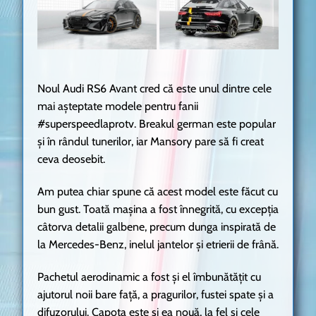
Noul Audi RS6 Avant cred că este unul dintre cele
mai așteptate modele pentru fanii
#superspeedlaprotv. Breakul german este popular
și în rândul tunerilor, iar Mansory pare să fi creat
ceva deosebit.
Am putea chiar spune că acest model este făcut cu
bun gust. Toată mașina a fost înnegrită, cu excepția
câtorva detalii galbene, precum dunga inspirată de
la Mercedes-Benz, inelul jantelor și etrierii de frână.
Pachetul aerodinamic a fost și el îmbunătățit cu
ajutorul noii bare față, a pragurilor, fustei spate și a
difuzorului. Capota este și ea nouă, la fel și cele