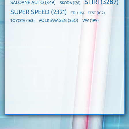
STIRI
(3287)
SALOANE AUTO
(349)
SKODA
(126)
SUPER SPEED
(2321)
TDI
(116)
TEST
(102)
VOLKSWAGEN
(250)
VW
(199)
TOYOTA
(163)