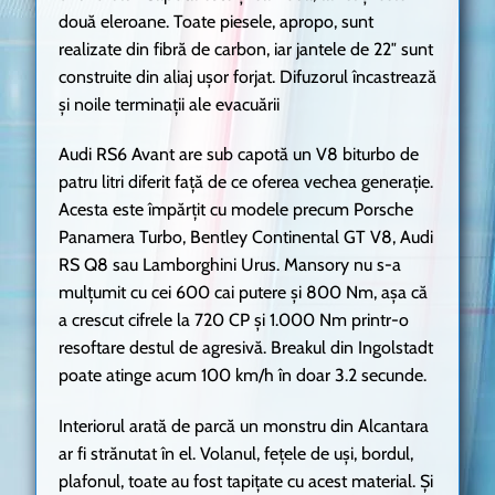
două eleroane. Toate piesele, apropo, sunt
realizate din fibră de carbon, iar jantele de 22″ sunt
construite din aliaj ușor forjat. Difuzorul încastrează
și noile terminații ale evacuării
Audi RS6 Avant are sub capotă un V8 biturbo de
patru litri diferit față de ce oferea vechea generație.
Acesta este împărțit cu modele precum Porsche
Panamera Turbo, Bentley Continental GT V8, Audi
RS Q8 sau Lamborghini Urus. Mansory nu s-a
mulțumit cu cei 600 cai putere și 800 Nm, așa că
a crescut cifrele la 720 CP și 1.000 Nm printr-o
resoftare destul de agresivă. Breakul din Ingolstadt
poate atinge acum 100 km/h în doar 3.2 secunde.
Interiorul arată de parcă un monstru din Alcantara
ar fi strănutat în el. Volanul, fețele de uși, bordul,
plafonul, toate au fost tapițate cu acest material. Și