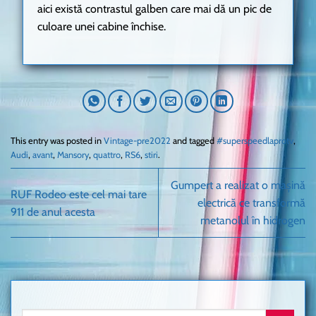
aici există contrastul galben care mai dă un pic de
culoare unei cabine închise.
This entry was posted in
Vintage-pre2022
and tagged
#superspeedlaprotv
,
Audi
,
avant
,
Mansory
,
quattro
,
RS6
,
stiri
.
Gumpert a realizat o mașină
RUF Rodeo este cel mai tare
electrică ce transformă
911 de anul acesta
metanolul în hidrogen