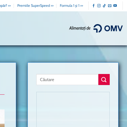
păr? >>
Premiile SuperSpeed >>
Formula 1 și 1 >>