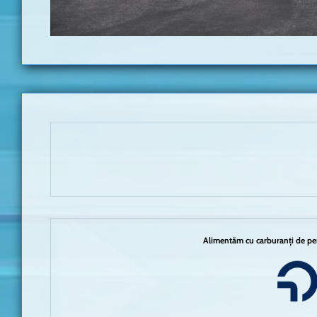
Alimentăm cu carburanți de per