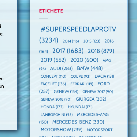
manuală
Cea
anului
de
mai
2025,
ETICHETE
pe
mare
faza
Nurburgring
paradă
globală:
de
KIA
i
#SUPERSPEEDLAPROTV
dube
EV3
e,
este
(3234)
câștigătoare,
2015
(123)
2016
2014
(116)
electricele
2017
(1683)
2018
(879)
domină
(164)
WCOTY
2019
(662)
2020
(600)
AMG
BMW
(448)
AUDI
(283)
(96)
DACIA
(131)
CONCEPT
(110)
COUPE
(93)
ri
FORD
FACELIFT
(136)
FERRARI
(119)
un
(257)
GENEVA
(154)
GENEVA 2017
(90)
GIURGEA
(202)
GENEVA 2018
(90)
HONDA
(122)
HYUNDAI
(121)
MERCEDES-AMG
LAMBORGHINI
(95)
MERCEDES-BENZ
(330)
(150)
MOTORSHOW
(239)
MOTORSPORT