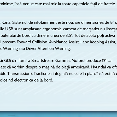
minime, însă Venue este mai mic la toate capitolele față de fratele
a Kona. Sistemul de infotainment este nou, are dimensiunea de 8″ ș
rile USB sunt amplasate ergonomic, camera de marșarier nu lipseșt
mputerului de bord cu dimensiunea de 3.5″. Tot de acolo poți activa
lui, precum Forward Collision-Avoidance Assist, Lane Keeping Assist,
fic Warning sau Driver Attention Warning.
t 1.6 GDi din familia Smartstream Gamma. Motorul produce 121 cai
toate că vorbim despre o mașină de piață americană, Hyundai va ofe
le Transmission). Tracțiunea integrală nu este în plan, însă există 
olosind electronica de la bord.