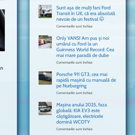
văzut
Bitdefender
a
Sunt așa de mulți fani Ford
adus
Transit în UK, că era absolută
în
nevoie de un festival 🤭
București
Comentariile sunt închise
pentru
o
Sunt
mașină
așa
Ferrari
Only VANS! Am pus și noi
de
de
umărul cu Ford la un
mulți
Formula
Guinness World Record: Cea
fani
1
mai mare paradă de dube
Ford
Transit
Comentariile sunt închise
pentru
an
în
Only
UK,
VANS!
Porsche 911 GT3, cea mai
că
Am
rapidă mașină cu manuală de
era
pus
pe Nurburgring
absolută
și
Comentariile sunt închise
nevoie
pentru
noi
de
Porsche
umărul
un
911
cu
Mașina anului 2025, faza
festival
GT3,
Ford
globală: KIA EV3 este
🤭
cea
la
câștigătoare, electricele
mai
un
domină WCOTY
rapidă
Guinness
mașină
Comentariile sunt închise
World
pentru
cu
Record:
Mașina