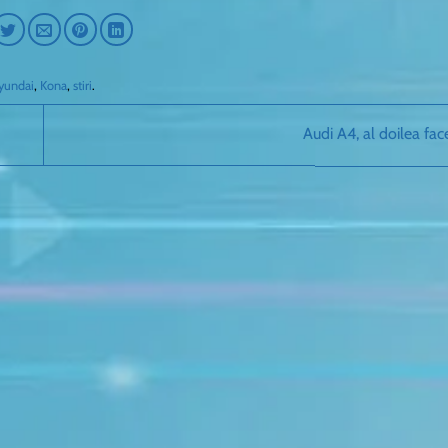
yundai
,
Kona
,
stiri
.
Audi A4, al doilea face