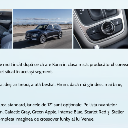
de mult încât după ce că are Kona în clasa mică, producătorul coree
l situat în același segment.
, deși ar trebui, arată bestial. Hmm, dacă mă gândesc mai bine,
area standard, iar cele de 17″ sunt opționale. Pe lista nuanțelor
, Galactic Gray, Green Apple, Intense Blue, Scarlet Red și Steller
 completa imaginea de crossover funky al lui Venue.