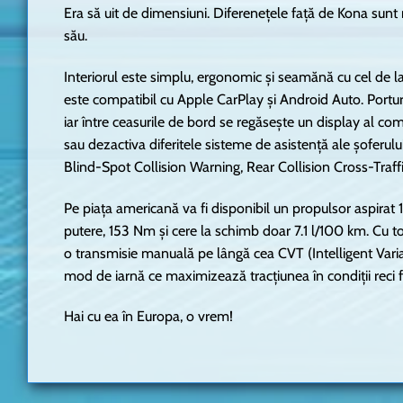
Era să uit de dimensiuni. Diferenețele față de Kona sunt 
său.
Interiorul este simplu, ergonomic și seamănă cu cel de l
este compatibil cu Apple CarPlay și Android Auto. Portu
iar între ceasurile de bord se regăsește un display al co
sau dezactiva diferitele sisteme de asistență ale șoferu
Blind-Spot Collision Warning, Rear Collision Cross-Traf
Pe piața americană va fi disponibil un propulsor aspira
putere, 153 Nm și cere la schimb doar 7.1 l/100 km. Cu 
o transmisie manuală pe lângă cea CVT (Intelligent Variab
mod de iarnă ce maximizează tracțiunea în condiții reci f
Hai cu ea în Europa, o vrem!