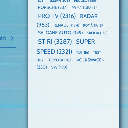
(103)
NISSAN
(108)
PEUGEOT
(85)
PORSCHE
(237)
PRIMA TURA
(94)
PRO TV
(2316)
RADAR
(983)
RENAULT
(174)
ROMÂNIA
(87)
SALOANE AUTO
(349)
SKODA
(126)
lift
STIRI
(3287)
SUPER
SPEED
(2321)
TDI
(116)
TEST
VOLKSWAGEN
TOYOTA
(163)
(102)
(250)
VW
(199)