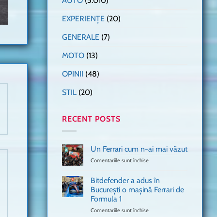
AUTO
(5.010)
EXPERIENȚE
(20)
GENERALE
(7)
MOTO
(13)
OPINII
(48)
STIL
(20)
RECENT POSTS
Un Ferrari cum n-ai mai văzut
Comentariile sunt închise
pentru
Un
Ferrari
Bitdefender a adus în
cum
București o mașină Ferrari de
n-
Formula 1
ai
mai
Comentariile sunt închise
pentru