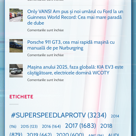
București
Sunt
o
așa
Only VANS! Am pus și noi umărul cu Ford la un
mașină
de
Ferrari
Guinness World Record: Cea mai mare paradă
mulți
de
de dube
fani
Formula
Comentariile sunt închise
pentru
Ford
1
Only
Transit
VANS!
în
Porsche 911 GT3, cea mai rapidă mașină cu
Am
UK,
manuală de pe Nurburgring
pus
că
Comentariile sunt închise
pentru
și
era
Porsche
noi
absolută
911
Mașina anului 2025, faza globală: KIA EV3 este
umărul
nevoie
GT3,
cu
de
câștigătoare, electricele domină WCOTY
cea
Ford
un
Comentariile sunt închise
pentru
mai
la
festival
Mașina
rapidă
un
🤭
anului
mașină
Guinness
2025,
ETICHETE
cu
World
faza
manuală
Record:
globală:
de
Cea
KIA
pe
mai
#SUPERSPEEDLAPROTV
(3234)
2014
EV3
Nurburgring
mare
este
paradă
2017
(1683)
2018
2015
(123)
2016
(164)
(116)
câștigătoare,
de
electricele
dube
(879)
2019
(662)
2020
(600)
AUDI
AMG
(96)