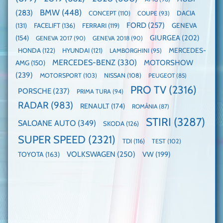
domină
WCOTY
BMW
(448)
(283)
DACIA
CONCEPT
(110)
COUPE
(93)
FORD
(257)
(131)
FACELIFT
(136)
FERRARI
(119)
GENEVA
GIURGEA
(202)
(154)
GENEVA 2017
(90)
GENEVA 2018
(90)
HONDA
(122)
HYUNDAI
(121)
MERCEDES-
LAMBORGHINI
(95)
MERCEDES-BENZ
(330)
MOTORSHOW
AMG
(150)
(239)
MOTORSPORT
(103)
NISSAN
(108)
PEUGEOT
(85)
PRO TV
(2316)
PORSCHE
(237)
PRIMA TURA
(94)
RADAR
(983)
RENAULT
(174)
ROMÂNIA
(87)
STIRI
(3287)
SALOANE AUTO
(349)
SKODA
(126)
SUPER SPEED
(2321)
TDI
(116)
TEST
(102)
VOLKSWAGEN
(250)
VW
(199)
TOYOTA
(163)