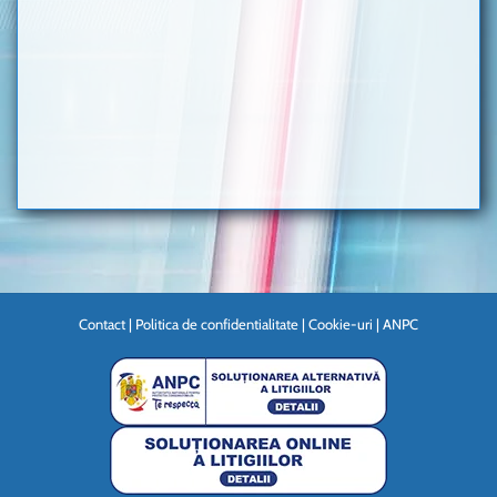
Contact
|
Politica de confidentialitate
|
Cookie-uri
|
ANPC