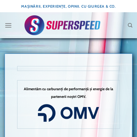
Skip
MAȘINĂRII, EXPERIENȚE, OPINII. CU GIURGEA & CO.
to
content
Alimentăm cu carburanți de performanță și energie de la
partenerii noștri OMV.