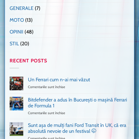
GENERALE
(7)
MOTO
(13)
OPINII
(48)
STIL
(20)
RECENT POSTS
Un Ferrari cum n-ai mai văzut
Comentariile sunt închise
pentru
Un
Ferrari
Bitdefender a adus în București o mașină Ferrari
cum
de Formula 1
n-
Comentariile sunt închise
pentru
ai
Bitdefender
mai
a
văzut
Sunt așa de mulți fani Ford Transit în UK, că era
adus
absolută nevoie de un festival 🤭
în
Comentariile sunt închise
pentru