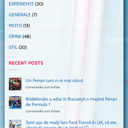
EXPERIENȚE
(20)
GENERALE
(7)
MOTO
(13)
OPINII
(48)
STIL
(20)
RECENT POSTS
Un Ferrari cum n-ai mai văzut
Comentariile sunt închise
pentru
Un
Ferrari
Bitdefender a adus în București o mașină Ferrari
cum
de Formula 1
n-
Comentariile sunt închise
pentru
ai
Bitdefender
mai
a
văzut
Sunt așa de mulți fani Ford Transit în UK, că era
adus
absolută nevoie de un festival 🤭