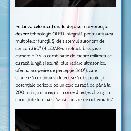
Pe lângă cele menționate deja, se mai vorbește
despre t
ehnologie OLED integrată pentru afișarea
multiplelor funcții. Și de s
istemul autonom de
senzori 360° (4 LiDAR-uri retractabile, șase
camere HD și o combinație de radare milimetrice
cu rază lungă și scurtă, plus radare ultrasonice,
oferind acoperire de percepție 360°), care
scanează continuu și detectează obstacole și
potențiale pericole pe un cerc cu rază de până la
200 m în jurul mașinii, în orice direcție, chiar și în
condiții de lumină scăzută sau vreme nefavorabilă.