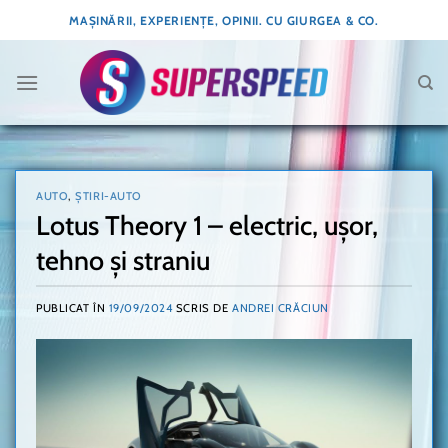
Skip
MAȘINĂRII, EXPERIENȚE, OPINII. CU GIURGEA & CO.
to
content
AUTO
,
ȘTIRI-AUTO
Lotus Theory 1 – electric, ușor,
tehno și straniu
PUBLICAT ÎN
19/09/2024
SCRIS DE
ANDREI CRĂCIUN