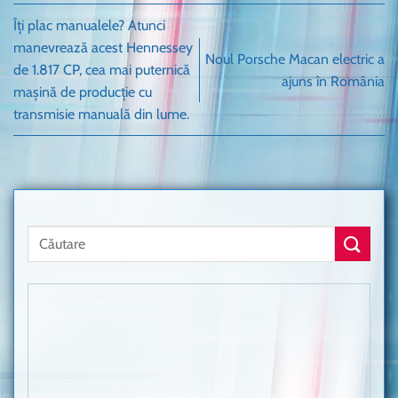
Îți plac manualele? Atunci
manevrează acest Hennessey
Noul Porsche Macan electric a
de 1.817 CP, cea mai puternică
ajuns în România
mașină de producție cu
transmisie manuală din lume.