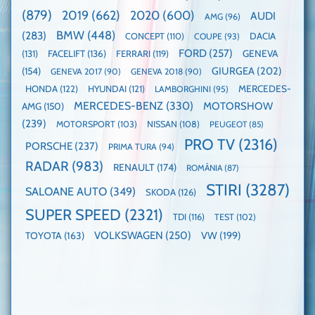
electricele
dube
(879)
2019
(662)
2020
(600)
AUDI
AMG
(96)
domină
WCOTY
BMW
(448)
(283)
DACIA
CONCEPT
(110)
COUPE
(93)
FORD
(257)
(131)
FACELIFT
(136)
FERRARI
(119)
GENEVA
GIURGEA
(202)
(154)
GENEVA 2017
(90)
GENEVA 2018
(90)
HONDA
(122)
HYUNDAI
(121)
MERCEDES-
LAMBORGHINI
(95)
MERCEDES-BENZ
(330)
MOTORSHOW
AMG
(150)
(239)
MOTORSPORT
(103)
NISSAN
(108)
PEUGEOT
(85)
PRO TV
(2316)
PORSCHE
(237)
PRIMA TURA
(94)
RADAR
(983)
RENAULT
(174)
ROMÂNIA
(87)
STIRI
(3287)
SALOANE AUTO
(349)
SKODA
(126)
SUPER SPEED
(2321)
TDI
(116)
TEST
(102)
VOLKSWAGEN
(250)
VW
(199)
TOYOTA
(163)