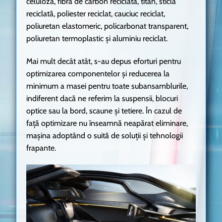
celuloză, fibră de carbon reciclată, titan, sticlă
reciclată, poliester reciclat, cauciuc reciclat,
poliuretan elastomeric, policarbonat transparent,
poliuretan termoplastic și aluminiu reciclat.
Mai mult decât atât, s-au depus eforturi pentru
optimizarea componentelor și reducerea la
minimum a masei pentru toate subansamblurile,
indiferent dacă ne referim la suspensii, blocuri
optice sau la bord, scaune și tetiere. În cazul de
față optimizare nu înseamnă neapărat eliminare,
mașina adoptând o suită de soluții și tehnologii
frapante.