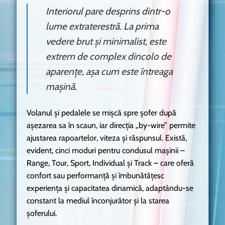
Interiorul pare desprins dintr-o
lume extraterestră. La prima
vedere brut și minimalist, este
extrem de complex dincolo de
aparențe, așa cum este întreaga
mașină.
Volanul și pedalele se mișcă spre șofer după
așezarea sa în scaun, iar direcția „by-wire” permite
ajustarea rapoartelor, viteza și răspunsul. Există,
evident, cinci moduri pentru condusul mașinii –
Range, Tour, Sport, Individual și Track – care oferă
confort sau performanță și îmbunătățesc
experiența și capacitatea dinamică, adaptându-se
constant la mediul înconjurător și la starea
șoferului.