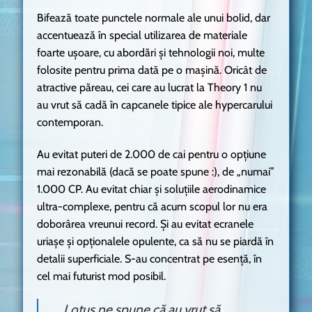
Bifează toate punctele normale ale unui bolid, dar
accentuează în special utilizarea de materiale
foarte ușoare, cu abordări și tehnologii noi, multe
folosite pentru prima dată pe o mașină. Oricât de
atractive păreau, cei care au lucrat la Theory 1 nu
au vrut să cadă în capcanele tipice ale hypercarului
contemporan.
Au evitat puteri de 2.000 de cai pentru o opțiune
mai rezonabilă (dacă se poate spune :), de „numai”
1.000 CP. Au evitat chiar și soluțiile aerodinamice
ultra-complexe, pentru că acum scopul lor nu era
doborârea vreunui record. Și au evitat ecranele
uriașe și opționalele opulente, ca să nu se piardă în
detalii superficiale. S-au concentrat pe esență, în
cel mai futurist mod posibil.
Lotus ne spune că au vrut să