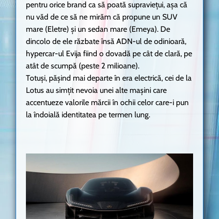
pentru orice brand ca să poată supraviețui, așa că
nu văd de ce să ne mirăm că propune un SUV
mare (Eletre) și un sedan mare (Emeya). De
dincolo de ele răzbate însă ADN-ul de odinioară,
hypercar-ul Evija fiind o dovadă pe cât de clară, pe
atât de scumpă (peste 2 milioane).
Totuși, pășind mai departe în era electrică, cei de la
Lotus au simțit nevoia unei alte mașini care
accentueze valorile mărcii în ochii celor care-i pun
la îndoială identitatea pe termen lung.