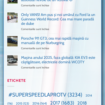
în
Comentariile sunt închise
pentru
București
Sunt
o
așa
Only VANS! Am pus și noi umărul cu Ford la un
mașină
de
Ferrari
Guinness World Record: Cea mai mare paradă
mulți
de
de dube
fani
Formula
Comentariile sunt închise
pentru
Ford
1
Only
Transit
VANS!
în
Porsche 911 GT3, cea mai rapidă mașină cu
Am
UK,
manuală de pe Nurburgring
pus
că
Comentariile sunt închise
pentru
și
era
Porsche
noi
absolută
911
Mașina anului 2025, faza globală: KIA EV3 este
umărul
nevoie
GT3,
cu
de
câștigătoare, electricele domină WCOTY
cea
Ford
un
Comentariile sunt închise
pentru
mai
la
festival
Mașina
rapidă
un
🤭
anului
mașină
Guinness
2025,
ETICHETE
cu
World
faza
manuală
Record:
globală:
de
Cea
KIA
pe
mai
#SUPERSPEEDLAPROTV
(3234)
2014
EV3
Nurburgring
mare
este
paradă
2017
(1683)
2018
2015
(123)
2016
(164)
(116)
câștigătoare,
de