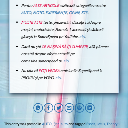
Pentru
ALTE ARTICOLE
vizitează categoriile noastre
AUTO
,
MOTO
,
EXPERIENȚE
,
OPINII
,
STIL
.
MULTE ALTE
teste, prezentări, discuții cu/despre
mașini, motociclete, Formula 1, accesorii și călătorii
găsești la SuperSpeed pe YouTube,
aici
.
Dacă nu știi
CE MAȘINĂ SĂ ÎȚI CUMPERI
, află părerea
noastră despre oferta actuală pe
cemasina.superspeed.tv,
aici
.
Nu uita că
POȚI VEDEA
emisiunile SuperSpeed la
PRO•TV și pe VOYO,
aici
.
This entry was posted in
AUTO
,
Știri-auto
and tagged
Esprit
,
Lotus
,
Theory 1
.