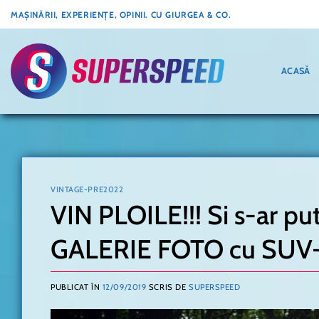
Skip
MAȘINĂRII, EXPERIENȚE, OPINII. CU GIURGEA & CO.
to
content
ACASĂ
VINTAGE-PRE2022
VIN PLOILE!!! Si s-ar p
GALERIE FOTO cu SUV-
PUBLICAT ÎN
12/09/2019
SCRIS DE
SUPERSPEED