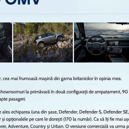
 cea mai frumoasă mașină din gama britanicilor în opinia mea.
 showroomuri la primăvară în două configurații de ampatament, 90
pte pasageri.
de ales echiparea (una din șase, Defender, Defender S, Defender SE,
i opționalele pe care le dorești (170 la număr). Ca să îți fie mai uș
lorer, Adventure, Country și Urban. O versiune comercială va urma 