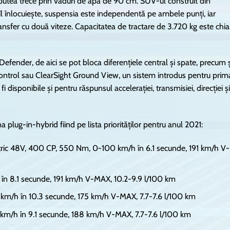
putea trece prin vaduri de apă de 90 cm. SUV-ul construit din
 îl înlocuiește, suspensia este independentă pe ambele punți, iar
ransfer cu două viteze. Capacitatea de tractare de 3.720 kg este chia
fender, de aici se pot bloca diferențiele central și spate, precum ș
ontrol sau ClearSight Ground View, un sistem introdus pentru prim
isponibile și pentru răspunsul accelerației, transmisiei, direcției și
na plug-in-hybrid fiind pe lista priorităților pentru anul 2021:
ectric 48V, 400 CP, 550 Nm, 0-100 km/h în 6.1 secunde, 191 km/h V-
n 8.1 secunde, 191 km/h V-MAX, 10.2-9.9 l/100 km
km/h în 10.3 secunde, 175 km/h V-MAX, 7.7-7.6 l/100 km
km/h în 9.1 secunde, 188 km/h V-MAX, 7.7-7.6 l/100 km