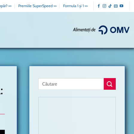
păr? >>
Premiile SuperSpeed >>
Formula 1 și 1 >>
: