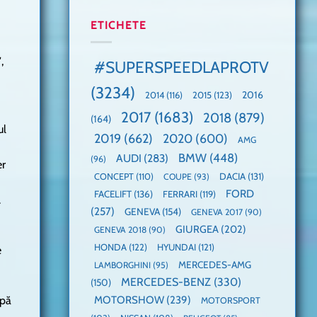
manuală
Cea
anului
de
mai
2025,
ETICHETE
pe
mare
faza
Nurburgring
paradă
globală:
de
KIA
,
#SUPERSPEEDLAPROTV
dube
EV3
este
(3234)
câștigătoare,
2015
(123)
2016
2014
(116)
electricele
2017
(1683)
2018
(879)
domină
(164)
ul
WCOTY
2019
(662)
2020
(600)
AMG
BMW
(448)
AUDI
(283)
(96)
er
DACIA
(131)
CONCEPT
(110)
COUPE
(93)
FORD
FACELIFT
(136)
FERRARI
(119)
.
(257)
GENEVA
(154)
GENEVA 2017
(90)
GIURGEA
(202)
GENEVA 2018
(90)
HONDA
(122)
HYUNDAI
(121)
e
MERCEDES-AMG
LAMBORGHINI
(95)
MERCEDES-BENZ
(330)
(150)
mpă
MOTORSHOW
(239)
MOTORSPORT