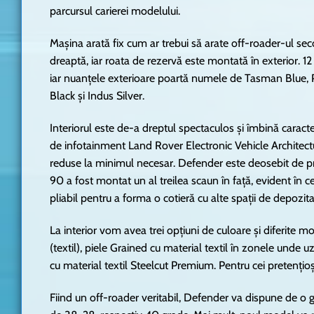
parcursul carierei modelului.
Mașina arată fix cum ar trebui să arate off-roader-ul seco
dreaptă, iar roata de rezervă este montată în exterior. 12
iar nuanțele exterioare poartă numele de Tasman Blue, 
Black și Indus Silver.
Interiorul este de-a dreptul spectaculos și îmbină caracter
de infotainment Land Rover Electronic Vehicle Architectu
reduse la minimul necesar. Defender este deosebit de prac
90 a fost montat un al treilea scaun în față, evident în c
pliabil pentru a forma o cotieră cu alte spații de depozit
La interior vom avea trei opțiuni de culoare și diferite 
(textil), piele Grained cu material textil în zonele unde
cu material textil Steelcut Premium. Pentru cei pretențioși
Fiind un off-roader veritabil, Defender va dispune de o