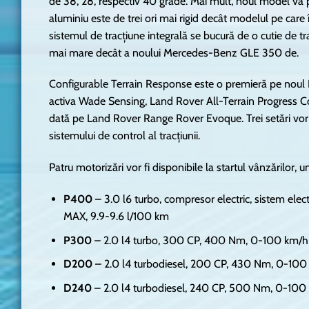
de 38, 28, respectiv 40 grade. Mai mult, noul model va 
aluminiu este de trei ori mai rigid decât modelul pe care
sistemul de tracțiune integrală se bucură de o cutie de t
mai mare decât a noului Mercedes-Benz GLE 350 de.
Configurable Terrain Response este o premieră pe noul De
activa Wade Sensing, Land Rover All-Terrain Progress C
dată pe Land Rover Range Rover Evoque. Trei setări vor fi d
sistemului de control al tracțiunii.
Patru motorizări vor fi disponibile la startul vânzărilor, u
P400
– 3.0 l6 turbo, compresor electric, sistem el
MAX, 9.9-9.6 l/100 km
P300
– 2.0 l4 turbo, 300 CP, 400 Nm, 0-100 km/h î
D200
– 2.0 l4 turbodiesel, 200 CP, 430 Nm, 0-100 
D240
– 2.0 l4 turbodiesel, 240 CP, 500 Nm, 0-100 