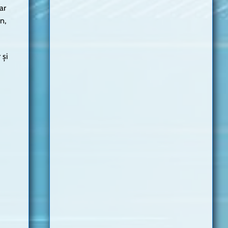
ar
n,
 și