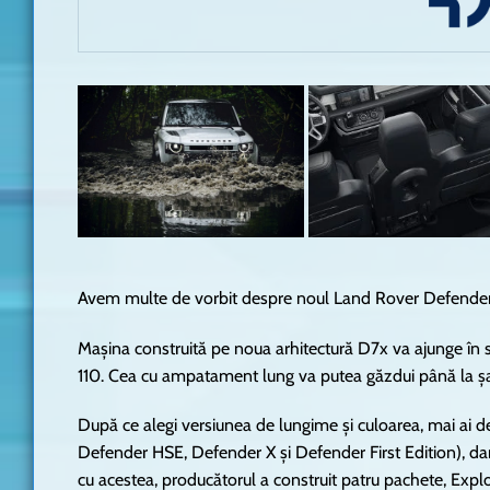
Avem multe de vorbit despre noul Land Rover Defender,
Mașina construită pe noua arhitectură D7x va ajunge în
110. Cea cu ampatament lung va putea găzdui până la șa
După ce alegi versiunea de lungime și culoarea, mai ai 
Defender HSE, Defender X și Defender First Edition), dar ș
cu acestea, producătorul a construit patru pachete, Exp