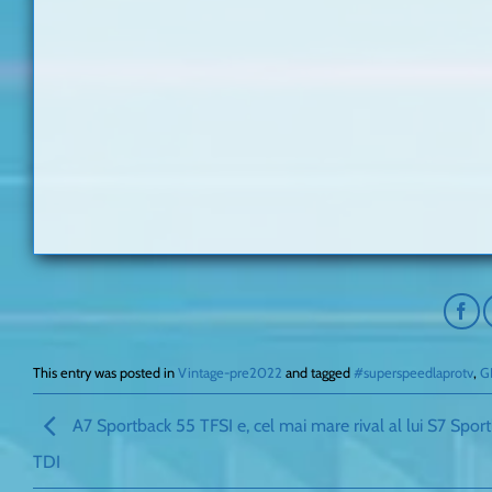
This entry was posted in
Vintage-pre2022
and tagged
#superspeedlaprotv
,
G
A7 Sportback 55 TFSI e, cel mai mare rival al lui S7 Spor
TDI