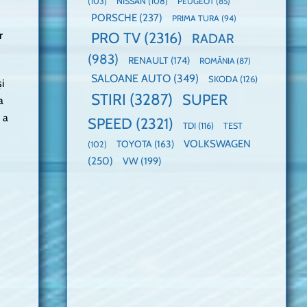
(103)
NISSAN
(108)
PEUGEOT
(85)
PORSCHE
(237)
PRIMA TURA
(94)
r
PRO TV
(2316)
RADAR
(983)
RENAULT
(174)
ROMÂNIA
(87)
SALOANE AUTO
(349)
SKODA
(126)
i
STIRI
(3287)
SUPER
a
 a
SPEED
(2321)
TDI
(116)
TEST
VOLKSWAGEN
TOYOTA
(163)
(102)
(250)
VW
(199)