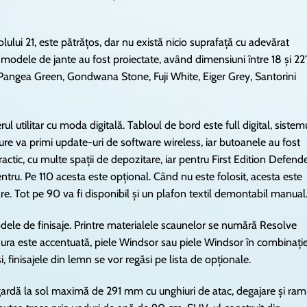
lului 21, este pătrățos, dar nu există nicio suprafață cu adevărat
 modele de jante au fost proiectate, având dimensiuni între 18 și 22″
Pangea Green, Gondwana Stone, Fuji White, Eiger Grey, Santorini
ul utilitar cu moda digitală. Tabloul de bord este full digital, sistem
re va primi update-uri de software wireless, iar butoanele au fost
tic, cu multe spații de depozitare, iar pentru First Edition Defend
entru. Pe 110 acesta este opțional. Când nu este folosit, acesta este
are. Tot pe 90 va fi disponibil și un plafon textil demontabil manual
modele de finisaje. Printre materialele scaunelor se numără Resolve
 uzura este accentuată, piele Windsor sau piele Windsor în combinați
, finisajele din lemn se vor regăsi pe lista de opționale.
 gardă la sol maximă de 291 mm cu unghiuri de atac, degajare și ra