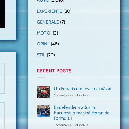
AUTO
(5.010)
EXPERIENȚE
(20)
GENERALE
(7)
MOTO
(13)
OPINII
(48)
STIL
(20)
RECENT POSTS
Un Ferrari cum n-ai mai văzut
Comentariile sunt închise
pentru
Un
Ferrari
Bitdefender a adus în
cum
București o mașină Ferrari de
n-
Formula 1
ai
mai
Comentariile sunt închise
pentru