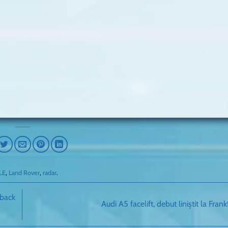
LE
,
Land Rover
,
radar
.
tback
Audi A5 facelift, debut liniștit la Fran