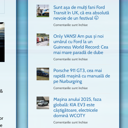
văzut
Bitdefender
a
Sunt așa de mulți fani Ford
adus
Transit în UK, că era absolută
în
nevoie de un festival 🤭
București
Comentariile sunt închise
pentru
o
Sunt
mașină
așa
Ferrari
Only VANS! Am pus și noi
de
de
umărul cu Ford la un
mulți
Formula
Guinness World Record: Cea
fani
1
mai mare paradă de dube
Ford
Transit
Comentariile sunt închise
pentru
în
Only
UK,
VANS!
Porsche 911 GT3, cea mai
că
Am
rapidă mașină cu manuală de
era
pus
pe Nurburgring
absolută
și
Comentariile sunt închise
nevoie
pentru
noi
 &
de
Porsche
umărul
un
911
cu
Mașina anului 2025, faza
festival
GT3,
Ford
globală: KIA EV3 este
🤭
cea
la
câștigătoare, electricele
mai
un
domină WCOTY
rapidă
Guinness
or
mașină
Comentariile sunt închise
World
pentru
pe
cu
Record:
Mașina