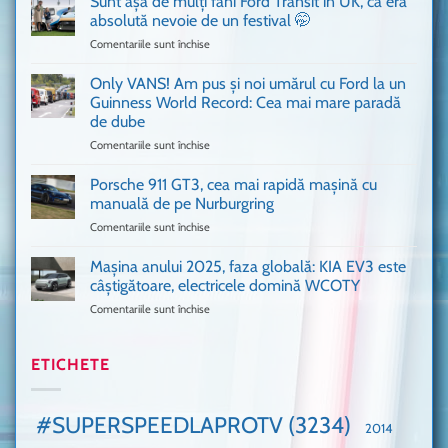
Sunt așa de mulți fani Ford Transit în UK, că era
adus
absolută nevoie de un festival 🤭
în
Comentariile sunt închise
pentru
București
Sunt
o
așa
Only VANS! Am pus și noi umărul cu Ford la un
mașină
de
Ferrari
Guinness World Record: Cea mai mare paradă
mulți
de
de dube
fani
Formula
Comentariile sunt închise
pentru
Ford
1
Only
Transit
VANS!
în
Porsche 911 GT3, cea mai rapidă mașină cu
Am
UK,
manuală de pe Nurburgring
pus
că
Comentariile sunt închise
pentru
și
era
Porsche
noi
absolută
911
Mașina anului 2025, faza globală: KIA EV3 este
umărul
nevoie
GT3,
cu
de
câștigătoare, electricele domină WCOTY
cea
Ford
un
Comentariile sunt închise
pentru
mai
la
festival
Mașina
rapidă
un
🤭
anului
mașină
Guinness
2025,
ETICHETE
cu
World
faza
manuală
Record:
globală:
de
Cea
KIA
pe
mai
#SUPERSPEEDLAPROTV
(3234)
2014
EV3
Nurburgring
mare
este