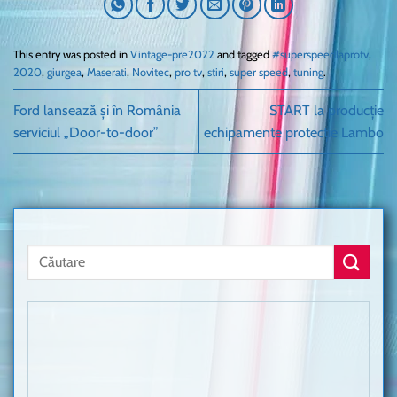
This entry was posted in
Vintage-pre2022
and tagged
#superspeedlaprotv
,
2020
,
giurgea
,
Maserati
,
Novitec
,
pro tv
,
stiri
,
super speed
,
tuning
.
Ford lansează și în România
START la producție
serviciul „Door-to-door”
echipamente protecție Lambo