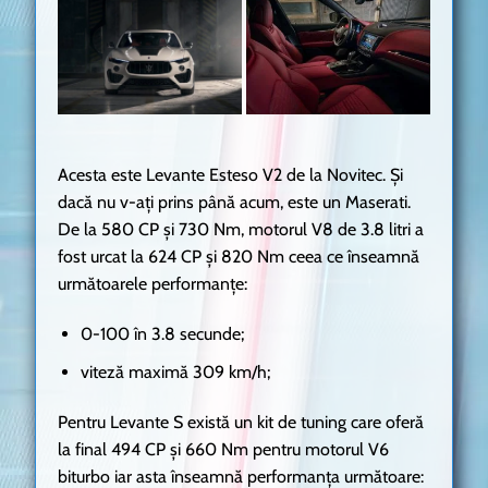
Acesta este Levante Esteso V2 de la Novitec. Și
dacă nu v-ați prins până acum, este un Maserati.
De la 580 CP și 730 Nm, motorul V8 de 3.8 litri a
fost urcat la 624 CP și 820 Nm ceea ce înseamnă
următoarele performanțe:
0-100 în 3.8 secunde;
viteză maximă 309 km/h;
Pentru Levante S există un kit de tuning care oferă
la final 494 CP și 660 Nm pentru motorul V6
biturbo iar asta înseamnă performanța următoare: