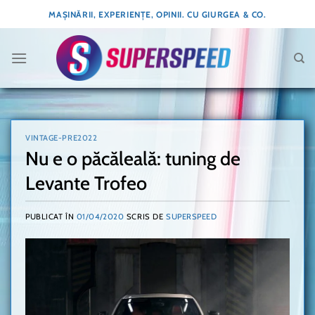
Skip
MAȘINĂRII, EXPERIENȚE, OPINII. CU GIURGEA & CO.
to
content
VINTAGE-PRE2022
Nu e o păcăleală: tuning de
Levante Trofeo
PUBLICAT ÎN
01/04/2020
SCRIS DE
SUPERSPEED