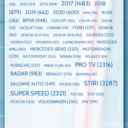
paradă
2017
(1683)
2018
2015
(123)
2016
(164)
(116)
câștigătoare,
de
electricele
dube
(879)
2019
(662)
2020
(600)
AUDI
AMG
(96)
domină
WCOTY
BMW
(448)
(283)
DACIA
CONCEPT
(110)
COUPE
(93)
FORD
(257)
(131)
FACELIFT
(136)
FERRARI
(119)
GENEVA
GIURGEA
(202)
(154)
GENEVA 2017
(90)
GENEVA 2018
(90)
HONDA
(122)
HYUNDAI
(121)
MERCEDES-
LAMBORGHINI
(95)
MERCEDES-BENZ
(330)
MOTORSHOW
AMG
(150)
(239)
MOTORSPORT
(103)
NISSAN
(108)
PEUGEOT
(85)
PRO TV
(2316)
PORSCHE
(237)
PRIMA TURA
(94)
RADAR
(983)
RENAULT
(174)
ROMÂNIA
(87)
STIRI
(3287)
SALOANE AUTO
(349)
SKODA
(126)
SUPER SPEED
(2321)
TDI
(116)
TEST
(102)
VOLKSWAGEN
(250)
VW
(199)
TOYOTA
(163)