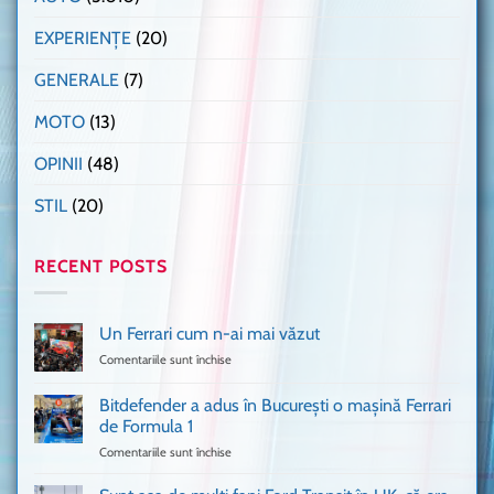
EXPERIENȚE
(20)
GENERALE
(7)
MOTO
(13)
OPINII
(48)
STIL
(20)
RECENT POSTS
Un Ferrari cum n-ai mai văzut
Comentariile sunt închise
pentru
Un
Ferrari
Bitdefender a adus în București o mașină Ferrari
cum
de Formula 1
n-
Comentariile sunt închise
pentru
ai
Bitdefender
mai
a
văzut