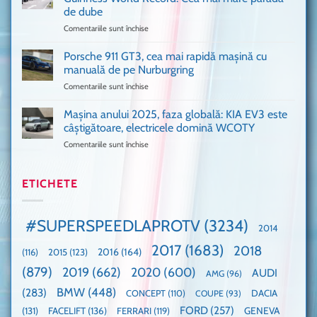
mulți
de
de dube
fani
Formula
Comentariile sunt închise
pentru
Ford
1
Only
Transit
VANS!
în
Porsche 911 GT3, cea mai rapidă mașină cu
Am
UK,
manuală de pe Nurburgring
pus
că
Comentariile sunt închise
pentru
și
era
Porsche
noi
absolută
911
Mașina anului 2025, faza globală: KIA EV3 este
umărul
nevoie
GT3,
cu
de
câștigătoare, electricele domină WCOTY
cea
Ford
un
Comentariile sunt închise
pentru
mai
la
festival
Mașina
rapidă
un
🤭
anului
mașină
Guinness
2025,
ETICHETE
cu
World
faza
manuală
Record:
globală:
de
Cea
KIA
pe
mai
#SUPERSPEEDLAPROTV
(3234)
2014
EV3
Nurburgring
mare
este
paradă
2017
(1683)
2018
2015
(123)
2016
(164)
(116)
câștigătoare,
de
electricele
dube
(879)
2019
(662)
2020
(600)
AUDI
AMG
(96)
domină
WCOTY
BMW
(448)
(283)
DACIA
CONCEPT
(110)
COUPE
(93)
FORD
(257)
(131)
FACELIFT
(136)
FERRARI
(119)
GENEVA