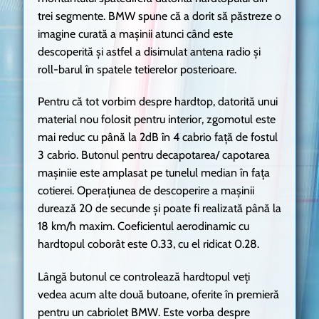
trei segmente. BMW spune că a dorit să păstreze o
imagine curată a mașinii atunci când este
descoperită și astfel a disimulat antena radio și
roll-barul în spatele tetierelor posterioare.
Pentru că tot vorbim despre hardtop, datorită unui
material nou folosit pentru interior, zgomotul este
mai reduc cu până la 2dB în 4 cabrio față de fostul
3 cabrio. Butonul pentru decapotarea/ capotarea
mașiniie este amplasat pe tunelul median în fața
cotierei. Operațiunea de descoperire a mașinii
durează 20 de secunde și poate fi realizată până la
18 km/h maxim. Coeficientul aerodinamic cu
hardtopul coborât este 0.33, cu el ridicat 0.28.
Lângă butonul ce controlează hardtopul veți
vedea acum alte două butoane, oferite în premieră
pentru un cabriolet BMW. Este vorba despre