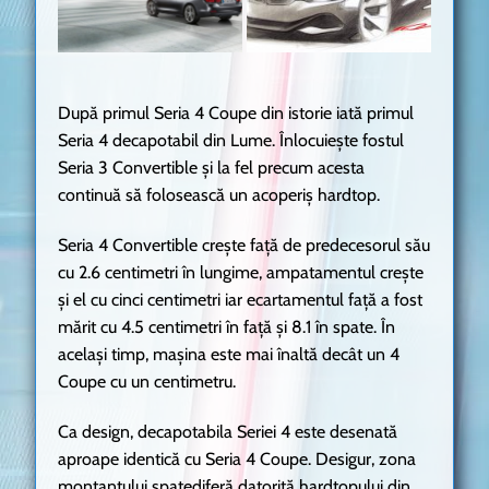
După primul Seria 4 Coupe din istorie iată primul
Seria 4 decapotabil din Lume. Înlocuiește fostul
Seria 3 Convertible și la fel precum acesta
continuă să folosească un acoperiș hardtop.
Seria 4 Convertible crește față de predecesorul său
cu 2.6 centimetri în lungime, ampatamentul crește
și el cu cinci centimetri iar ecartamentul față a fost
mărit cu 4.5 centimetri în față și 8.1 în spate. În
același timp, mașina este mai înaltă decât un 4
Coupe cu un centimetru.
Ca design, decapotabila Seriei 4 este desenată
aproape identică cu Seria 4 Coupe. Desigur, zona
montantului spatediferă datorită hardtopului din