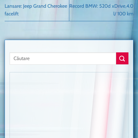
Lansare: Jeep Grand Cherokee
Record BMW: 520d xDrive,4.0
facelift
l/ 100 km