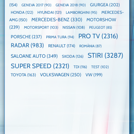
GIURGEA
(202)
(154)
GENEVA 2017
(90)
GENEVA 2018
(90)
HONDA
(122)
HYUNDAI
(121)
MERCEDES-
LAMBORGHINI
(95)
MERCEDES-BENZ
(330)
MOTORSHOW
AMG
(150)
(239)
MOTORSPORT
(103)
NISSAN
(108)
PEUGEOT
(85)
PRO TV
(2316)
PORSCHE
(237)
PRIMA TURA
(94)
RADAR
(983)
RENAULT
(174)
ROMÂNIA
(87)
STIRI
(3287)
SALOANE AUTO
(349)
SKODA
(126)
SUPER SPEED
(2321)
TDI
(116)
TEST
(102)
VOLKSWAGEN
(250)
VW
(199)
TOYOTA
(163)