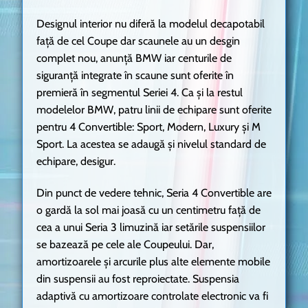
Designul interior nu diferă la modelul decapotabil
față de cel Coupe dar scaunele au un desgin
complet nou, anunță BMW iar centurile de
siguranță integrate în scaune sunt oferite în
premieră în segmentul Seriei 4. Ca și la restul
modelelor BMW, patru linii de echipare sunt oferite
pentru 4 Convertible: Sport, Modern, Luxury și M
Sport. La acestea se adaugă și nivelul standard de
echipare, desigur.
Din punct de vedere tehnic, Seria 4 Convertible are
o gardă la sol mai joasă cu un centimetru față de
cea a unui Seria 3 limuzină iar setările suspensiilor
se bazează pe cele ale Coupeului. Dar,
amortizoarele și arcurile plus alte elemente mobile
din suspensii au fost reproiectate. Suspensia
adaptivă cu amortizoare controlate electronic va fi