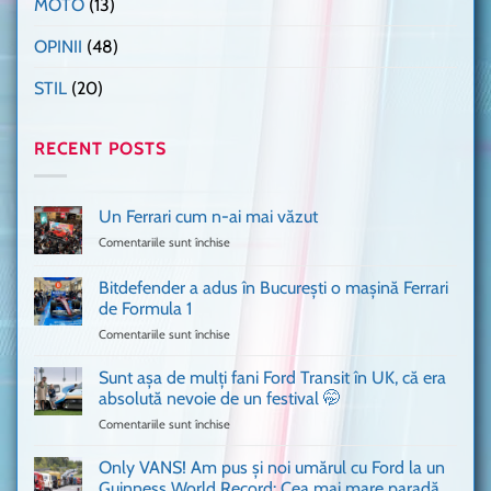
MOTO
(13)
OPINII
(48)
STIL
(20)
RECENT POSTS
Un Ferrari cum n-ai mai văzut
Comentariile sunt închise
pentru
Un
Ferrari
Bitdefender a adus în București o mașină Ferrari
cum
de Formula 1
n-
Comentariile sunt închise
pentru
ai
Bitdefender
mai
a
văzut
Sunt așa de mulți fani Ford Transit în UK, că era
adus
absolută nevoie de un festival 🤭
în
Comentariile sunt închise
pentru
București
Sunt
o
așa
Only VANS! Am pus și noi umărul cu Ford la un
mașină
de
Ferrari
Guinness World Record: Cea mai mare paradă