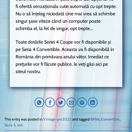
fi oferită senzaționala cutie automată cu opt trepte.
Nu o să înțeleg niciodată cine mai vrea să schimbe
singur șase viteze când un computer poate
schimba el, la fel de singur, opt trepte…
Toate dotările Seriei 4 Coupe vor fi disponibile și
pe Seria 4 Convertible. Aceasta va fi disponibilă în
România din primăvara anului viitor. Imediat ce
prețurile vor fi făcute publice, le veți găsi aici pe
siteul nostru.
This entry was posted in
Vintage-pre2022
and tagged
BMW
,
Convertible
,
Seria 4
,
stiri
.