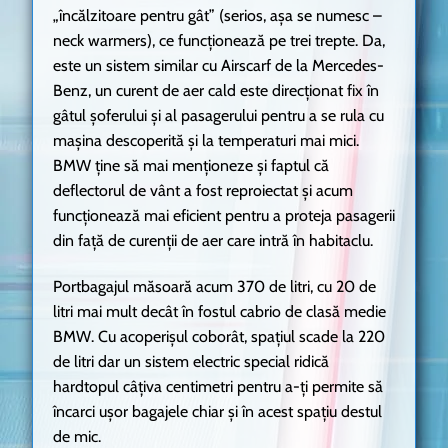
„încălzitoare pentru gât” (serios, așa se numesc –
neck warmers), ce funcționează pe trei trepte. Da,
este un sistem similar cu Airscarf de la Mercedes-
Benz, un curent de aer cald este direcționat fix în
gâtul șoferului și al pasagerului pentru a se rula cu
mașina descoperită și la temperaturi mai mici.
BMW ține să mai menționeze și faptul că
deflectorul de vânt a fost reproiectat și acum
funcționează mai eficient pentru a proteja pasagerii
din față de curenții de aer care intră în habitaclu.
Portbagajul măsoară acum 370 de litri, cu 20 de
litri mai mult decât în fostul cabrio de clasă medie
BMW. Cu acoperișul coborât, spațiul scade la 220
de litri dar un sistem electric special ridică
hardtopul câțiva centimetri pentru a-ți permite să
încarci ușor bagajele chiar și în acest spațiu destul
de mic.