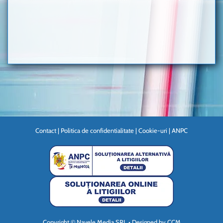
Contact
|
Politica de confidentialitate
|
Cookie-uri
|
ANPC
Copyright © Navele Media SRL • Designed by
CCM