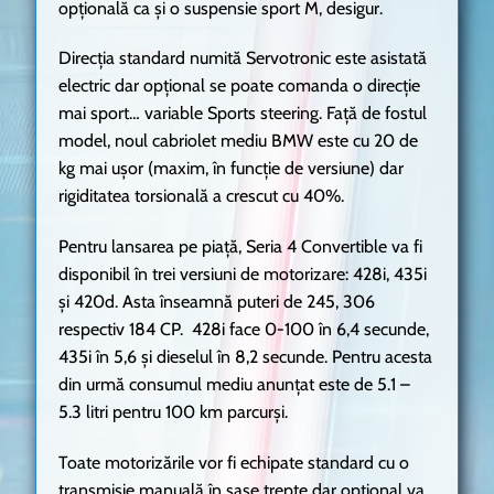
opțională ca și o suspensie sport M, desigur.
Direcția standard numită Servotronic este asistată
electric dar opțional se poate comanda o direcție
mai sport… variable Sports steering. Față de fostul
model, noul cabriolet mediu BMW este cu 20 de
kg mai ușor (maxim, în funcție de versiune) dar
rigiditatea torsională a crescut cu 40%.
Pentru lansarea pe piață, Seria 4 Convertible va fi
disponibil în trei versiuni de motorizare: 428i, 435i
și 420d. Asta înseamnă puteri de 245, 306
respectiv 184 CP. 428i face 0-100 în 6,4 secunde,
435i în 5,6 și dieselul în 8,2 secunde. Pentru acesta
din urmă consumul mediu anunțat este de 5.1 –
5.3 litri pentru 100 km parcurși.
Toate motorizările vor fi echipate standard cu o
transmisie manuală în șase trepte dar opțional va