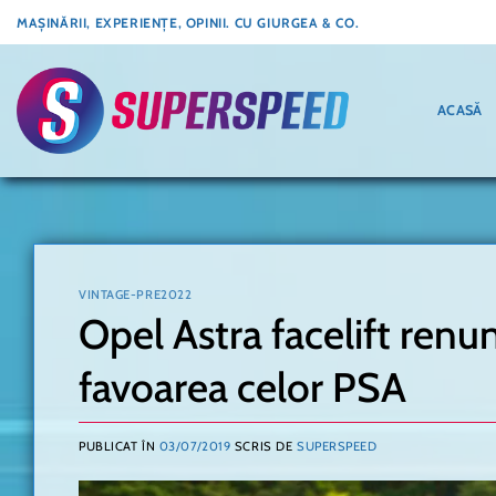
Skip
MAȘINĂRII, EXPERIENȚE, OPINII. CU GIURGEA & CO.
to
content
ACASĂ
VINTAGE-PRE2022
Opel Astra facelift renu
favoarea celor PSA
PUBLICAT ÎN
03/07/2019
SCRIS DE
SUPERSPEED