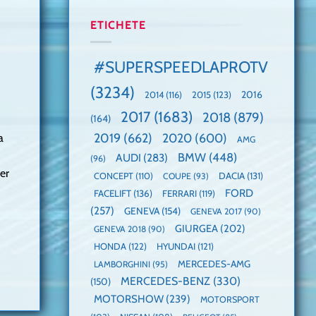
manuală
Cea
anului
de
mai
2025,
ETICHETE
pe
mare
faza
Nurburgring
paradă
globală:
de
KIA
#SUPERSPEEDLAPROTV
dube
EV3
este
(3234)
câștigătoare,
2015
(123)
2016
2014
(116)
electricele
2017
(1683)
2018
(879)
domină
(164)
WCOTY
2019
(662)
2020
(600)
a
AMG
BMW
(448)
AUDI
(283)
(96)
rer
DACIA
(131)
CONCEPT
(110)
COUPE
(93)
FORD
FACELIFT
(136)
FERRARI
(119)
(257)
GENEVA
(154)
GENEVA 2017
(90)
GIURGEA
(202)
GENEVA 2018
(90)
HONDA
(122)
HYUNDAI
(121)
MERCEDES-AMG
LAMBORGHINI
(95)
MERCEDES-BENZ
(330)
(150)
MOTORSHOW
(239)
MOTORSPORT