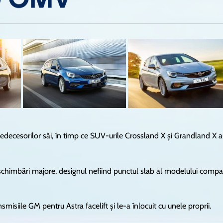
redecesorilor săi, în timp ce SUV-urile Crossland X și Grandland X 
ă schimbări majore, designul nefiind punctul slab al modelului compa
siile GM pentru Astra facelift și le-a înlocuit cu unele proprii.