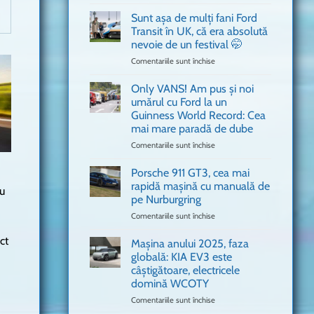
văzut
Bitdefender
a
Sunt așa de mulți fani Ford
adus
Transit în UK, că era absolută
în
nevoie de un festival 🤭
București
Comentariile sunt închise
pentru
o
Sunt
mașină
așa
Ferrari
Only VANS! Am pus și noi
de
de
umărul cu Ford la un
mulți
Formula
Guinness World Record: Cea
fani
1
mai mare paradă de dube
Ford
Transit
Comentariile sunt închise
pentru
în
Only
UK,
VANS!
Porsche 911 GT3, cea mai
că
Am
rapidă mașină cu manuală de
au
era
pus
pe Nurburgring
absolută
și
Comentariile sunt închise
nevoie
pentru
noi
de
Porsche
umărul
ct
un
911
cu
Mașina anului 2025, faza
festival
GT3,
Ford
globală: KIA EV3 este
🤭
cea
la
câștigătoare, electricele
mai
un
domină WCOTY
rapidă
Guinness
mașină
Comentariile sunt închise
World
pentru
cu
Record:
Mașina