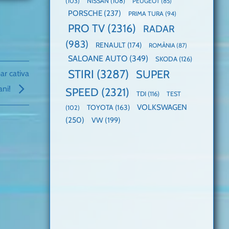
(103)
NISSAN
(108)
PEUGEOT
(85)
PORSCHE
(237)
PRIMA TURA
(94)
PRO TV
(2316)
RADAR
(983)
RENAULT
(174)
ROMÂNIA
(87)
SALOANE AUTO
(349)
SKODA
(126)
STIRI
(3287)
SUPER
r cativa
ani!
SPEED
(2321)
TDI
(116)
TEST
VOLKSWAGEN
TOYOTA
(163)
(102)
(250)
VW
(199)