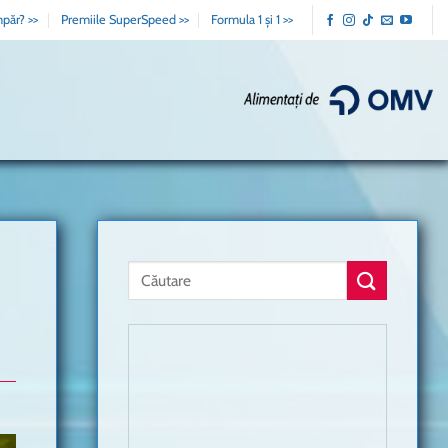
păr? >>
Premiile SuperSpeed >>
Formula 1 și 1 >>