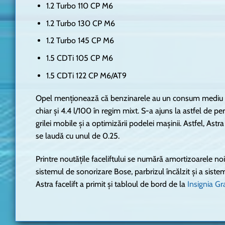
1.2 Turbo 110 CP M6
1.2 Turbo 130 CP M6
1.2 Turbo 145 CP M6
1.5 CDTi 105 CP M6
1.5 CDTi 122 CP M6/AT9
Opel menționează că benzinarele au un consum mediu de
chiar și 4.4 l/100 în regim mixt. S-a ajuns la astfel de pe
grilei mobile și a optimizării podelei mașinii. Astfel, As
se laudă cu unul de 0.25.
Printre noutățile faceliftului se numără amortizoarele no
sistemul de sonorizare Bose, parbrizul încălzit și a siste
Astra facelift a primit și tabloul de bord de la
Insignia Gr