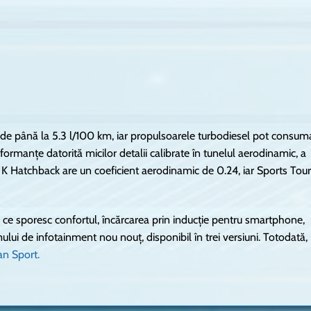
 până la 5.3 l/100 km, iar propulsoarele turbodiesel pot consum
rformanțe datorită micilor detalii calibrate în tunelul aerodinamic, a
tra K Hatchback are un coeficient aerodinamic de 0.24, iar Sports Tou
i ce sporesc confortul, încărcarea prin inducție pentru smartphone,
mului de infotainment nou nouț, disponibil în trei versiuni. Totodată,
an Sport.