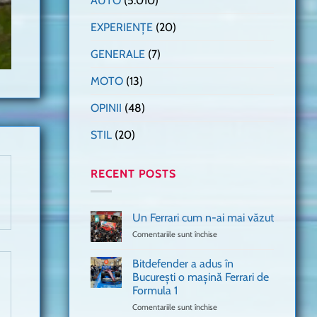
AUTO
(5.010)
EXPERIENȚE
(20)
GENERALE
(7)
MOTO
(13)
OPINII
(48)
STIL
(20)
RECENT POSTS
Un Ferrari cum n-ai mai văzut
Comentariile sunt închise
pentru
Un
Ferrari
Bitdefender a adus în
cum
București o mașină Ferrari de
n-
Formula 1
ai
mai
Comentariile sunt închise
pentru