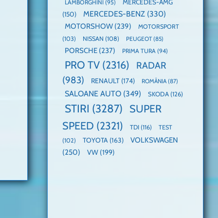
MERCEDES-AMG
LAMBORGHINI
(95)
MERCEDES-BENZ
(330)
(150)
MOTORSHOW
(239)
MOTORSPORT
(103)
NISSAN
(108)
PEUGEOT
(85)
PORSCHE
(237)
PRIMA TURA
(94)
PRO TV
(2316)
RADAR
(983)
RENAULT
(174)
ROMÂNIA
(87)
SALOANE AUTO
(349)
SKODA
(126)
STIRI
(3287)
SUPER
SPEED
(2321)
TDI
(116)
TEST
VOLKSWAGEN
TOYOTA
(163)
(102)
(250)
VW
(199)