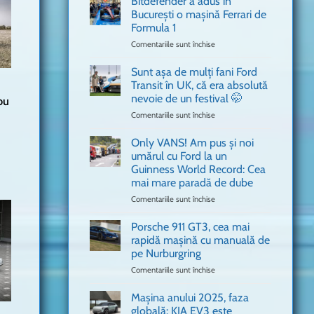
Bitdefender a adus în
cum
București o mașină Ferrari de
n-
Formula 1
ai
mai
Comentariile sunt închise
pentru
văzut
Bitdefender
a
Sunt așa de mulți fani Ford
adus
Transit în UK, că era absolută
în
nevoie de un festival 🤭
ou
București
Comentariile sunt închise
pentru
o
Sunt
mașină
așa
Ferrari
Only VANS! Am pus și noi
de
de
umărul cu Ford la un
mulți
Formula
Guinness World Record: Cea
fani
1
mai mare paradă de dube
Ford
Transit
Comentariile sunt închise
pentru
în
Only
UK,
VANS!
Porsche 911 GT3, cea mai
că
Am
rapidă mașină cu manuală de
era
pus
pe Nurburgring
absolută
și
Comentariile sunt închise
nevoie
pentru
noi
de
Porsche
umărul
un
911
cu
Mașina anului 2025, faza
festival
GT3,
Ford
globală: KIA EV3 este