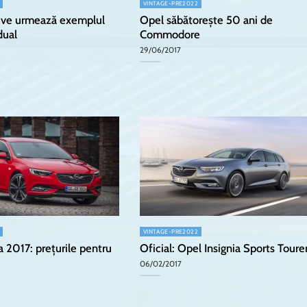
VINTAGE-PRE2022
ive urmează exemplul
Opel săbătorește 50 ani de
dual
Commodore
29/06/2017
VINTAGE-PRE2022
a 2017: prețurile pentru
Oficial: Opel Insignia Sports Toure
06/02/2017