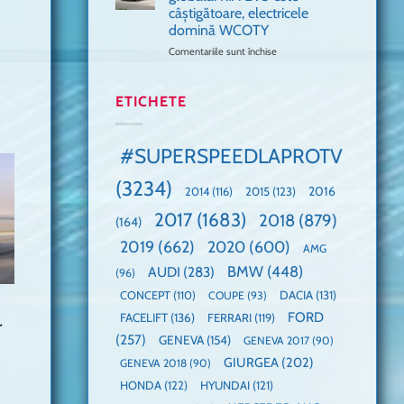
🤭
cea
la
câștigătoare, electricele
mai
un
domină WCOTY
rapidă
Guinness
mașină
Comentariile sunt închise
World
pentru
cu
Record:
Mașina
manuală
Cea
anului
de
mai
2025,
ETICHETE
pe
mare
faza
Nurburgring
paradă
globală:
de
KIA
#SUPERSPEEDLAPROTV
dube
EV3
este
(3234)
câștigătoare,
2015
(123)
2016
2014
(116)
electricele
2017
(1683)
2018
(879)
domină
(164)
WCOTY
2019
(662)
2020
(600)
AMG
BMW
(448)
AUDI
(283)
(96)
DACIA
(131)
CONCEPT
(110)
COUPE
(93)
FORD
FACELIFT
(136)
FERRARI
(119)
r
(257)
GENEVA
(154)
GENEVA 2017
(90)
GIURGEA
(202)
GENEVA 2018
(90)
HONDA
(122)
HYUNDAI
(121)