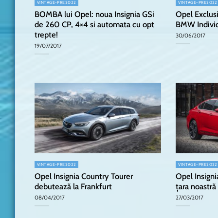
VINTAGE-PRE2022
VINTAGE-PRE2022
BOMBA lui Opel: noua Insignia GSi
Opel Exclus
de 260 CP, 4×4 si automata cu opt
BMW Indivi
trepte!
30/06/2017
19/07/2017
VINTAGE-PRE2022
VINTAGE-PRE2022
Opel Insignia Country Tourer
Opel Insigni
debutează la Frankfurt
țara noastră
08/04/2017
27/03/2017