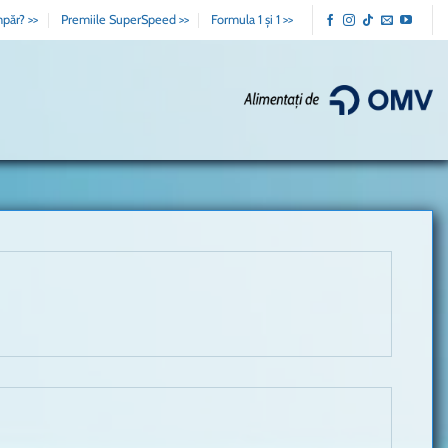
păr? >>
Premiile SuperSpeed >>
Formula 1 și 1 >>