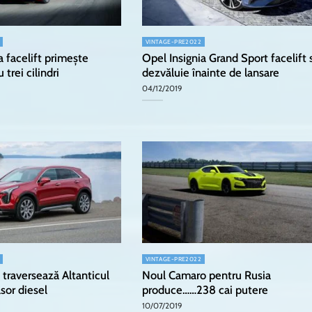
VINTAGE-PRE2022
a facelift primește
Opel Insignia Grand Sport facelift 
 trei cilindri
dezvăluie înainte de lansare
04/12/2019
VINTAGE-PRE2022
 traversează Altanticul
Noul Camaro pentru Rusia
sor diesel
produce……238 cai putere
10/07/2019