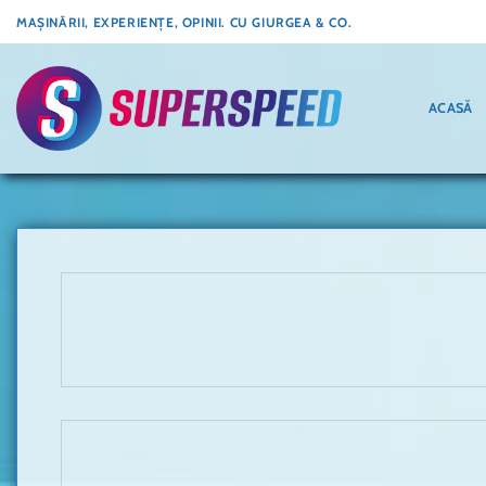
Skip
MAȘINĂRII, EXPERIENȚE, OPINII. CU GIURGEA & CO.
to
content
ACASĂ