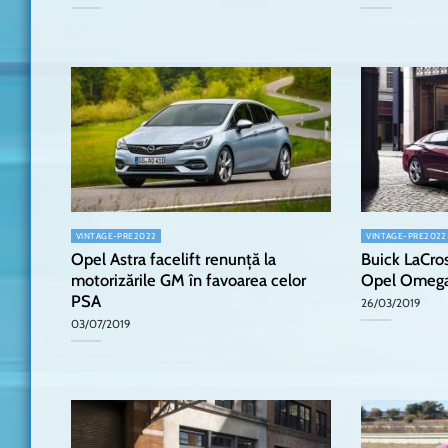
VINTAGE-PRE2022
VINTAGE-PRE2022
Opel Astra facelift renunță la
Buick LaCros
motorizările GM în favoarea celor
Opel Omega
PSA
26/03/2019
03/07/2019