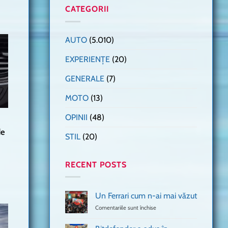
CATEGORII
AUTO
(5.010)
EXPERIENȚE
(20)
GENERALE
(7)
MOTO
(13)
OPINII
(48)
de
STIL
(20)
RECENT POSTS
Un Ferrari cum n-ai mai văzut
Comentariile sunt închise
pentru
Un
Ferrari