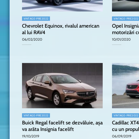
VINTAGE-PRE2022
VINTAGE-PRE2022
Chevrolet Equinox, rivalul american
Opel Insigni
al lui RAV4
motorizări cu
06/02/2020
10/01/2020
VINTAGE-PRE2022
VINTAGE-PRE2022
Buick Regal facelift se dezvăluie, așa
Cadillac XT4
va arăta Insignia facelift
cu un propul
19/10/2019
06/09/2019