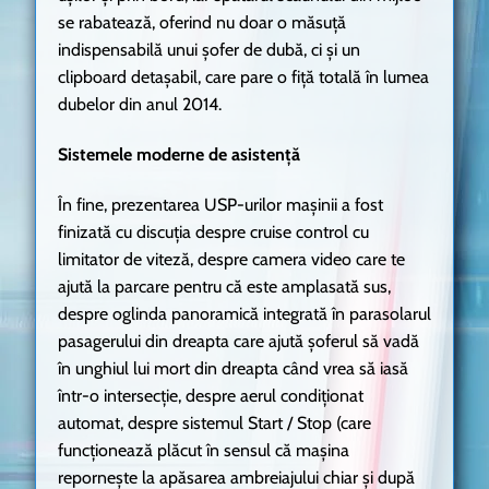
se rabatează, oferind nu doar o măsuță
indispensabilă unui șofer de dubă, ci și un
clipboard detașabil, care pare o fiță totală în lumea
dubelor din anul 2014.
Sistemele moderne de asistență
În fine, prezentarea USP-urilor mașinii a fost
finizată cu discuția despre cruise control cu
limitator de viteză, despre camera video care te
ajută la parcare pentru că este amplasată sus,
despre oglinda panoramică integrată în parasolarul
pasagerului din dreapta care ajută șoferul să vadă
în unghiul lui mort din dreapta când vrea să iasă
într-o intersecție, despre aerul condiționat
automat, despre sistemul Start / Stop (care
funcționează plăcut în sensul că mașina
repornește la apăsarea ambreiajului chiar și după