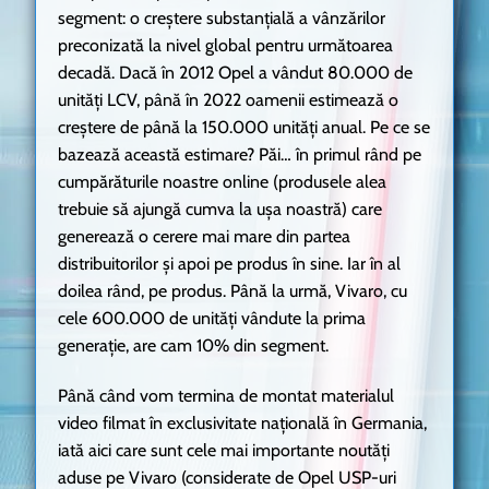
segment: o creștere substanțială a vânzărilor
preconizată la nivel global pentru următoarea
decadă. Dacă în 2012 Opel a vândut 80.000 de
unități LCV, până în 2022 oamenii estimează o
creștere de până la 150.000 unități anual. Pe ce se
bazează această estimare? Păi… în primul rând pe
cumpărăturile noastre online (produsele alea
trebuie să ajungă cumva la ușa noastră) care
generează o cerere mai mare din partea
distribuitorilor și apoi pe produs în sine. Iar în al
doilea rând, pe produs. Până la urmă, Vivaro, cu
cele 600.000 de unități vândute la prima
generație, are cam 10% din segment.
Până când vom termina de montat materialul
video filmat în exclusivitate națională în Germania,
iată aici care sunt cele mai importante noutăți
aduse pe Vivaro (considerate de Opel USP-uri