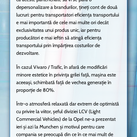
depersonalizare a brandurilor, țineți cont de două
lucruri: pentru transportatori eficiența transportului
e mai importantă de cele mai multe ori decât
exclusivitatea unui produs unic, iar pentru
producători e mai ieftin să atingă eficiența
transportului prin împărțirea costurilor de
dezvoltare.
În cazul Vivaro / Trafic, în afară de modificări
minore estetice în privința grilei față, mașina este
aceeași, schimbată față de vechea generație în
proporție de 80%.
Într-o atmosferă relaxată dar extrem de optimistă
cu privire la viitor, șeful diviziei LCV (Light
Commercial Vehicles) de la Opel ne-a prezentat
ieri și azi la Munchen și motivul pentru care
compania se preocupă din ce în ce mai mult de