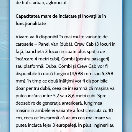
de trafic urban, aglomerat.
Capacitatea mare de încărcare și inovațiile în
funcționalitate
Vivaro va fi disponibil în mai multe variante de
caroserie – Panel Van (dubă), Crew Cab (3 locuri în
față, banchetă 3 locuri în spate plus spațiu de
încărcare 4 metri cubi), Combi (pentru pasageri)
sau platformă. Duba, Combi și Crew Cab vor fi
disponibile în două lungimi (4,998 mm sau 5,398
mm), în timp ce două înălțimi vor fi disponibile
doar pentru dubă, ceea ce înseamnă că mașina va
putea încărca între 5,2 sau 8,6 metri cubi. Spre
deosebire de generația anterioară, lungimea
mașinii în ambele ei variante a fost crescută cu 10
cm, ceea ce înseamnă că acum cea mai mare va
putea încărca lejer 3 europaleți. În plus, inginerii au