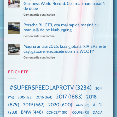
de
Ferrari
Guinness World Record: Cea mai mare paradă
mulți
de
de dube
fani
Formula
Comentariile sunt închise
pentru
Ford
1
Only
Transit
VANS!
în
Porsche 911 GT3, cea mai rapidă mașină cu
Am
UK,
manuală de pe Nurburgring
pus
că
Comentariile sunt închise
pentru
și
era
Porsche
noi
absolută
911
Mașina anului 2025, faza globală: KIA EV3 este
umărul
nevoie
GT3,
cu
de
câștigătoare, electricele domină WCOTY
cea
Ford
un
Comentariile sunt închise
pentru
mai
la
festival
Mașina
rapidă
un
🤭
anului
mașină
Guinness
2025,
ETICHETE
cu
World
faza
manuală
Record:
globală:
de
Cea
KIA
pe
mai
#SUPERSPEEDLAPROTV
(3234)
2014
EV3
Nurburgring
mare
este
paradă
2017
(1683)
2018
2015
(123)
2016
(164)
(116)
câștigătoare,
de
electricele
dube
(879)
2019
(662)
2020
(600)
AUDI
AMG
(96)
domină
WCOTY
BMW
(448)
(283)
DACIA
CONCEPT
(110)
COUPE
(93)