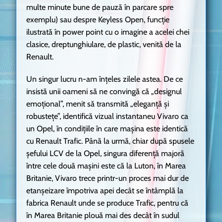
multe minute bune de pauză în parcare spre
exemplu) sau despre Keyless Open, funcție
ilustrată în power point cu o imagine a acelei chei
clasice, dreptunghiulare, de plastic, venită de la
Renault.
Un singur lucru n-am înțeles zilele astea. De ce
insistă unii oameni să ne convingă că „designul
emoțional”, menit să transmită „eleganță și
robustețe”, identifică vizual instantaneu Vivaro ca
un Opel, în condițiile în care mașina este identică
cu Renault Trafic. Până la urmă, chiar după spusele
șefului LCV de la Opel, singura diferență majoră
între cele două mașini este că la Luton, în Marea
Britanie, Vivaro trece printr-un proces mai dur de
etanșeizare împotriva apei decât se întâmplă la
fabrica Renault unde se produce Trafic, pentru că
în Marea Britanie plouă mai des decât în sudul