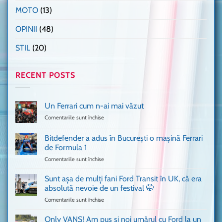
MOTO
(13)
OPINII
(48)
STIL
(20)
RECENT POSTS
Un Ferrari cum n-ai mai văzut
Comentariile sunt închise
pentru
Un
Ferrari
Bitdefender a adus în București o mașină Ferrari
cum
de Formula 1
n-
Comentariile sunt închise
pentru
ai
Bitdefender
mai
a
văzut
Sunt așa de mulți fani Ford Transit în UK, că era
adus
absolută nevoie de un festival 🤭
în
Comentariile sunt închise
pentru
București
Sunt
o
așa
Only VANS! Am pus și noi umărul cu Ford la un
mașină