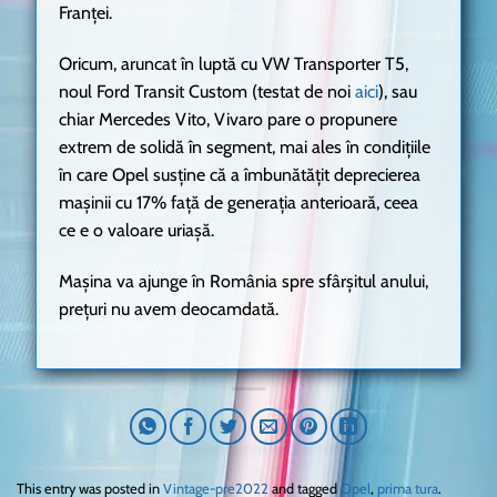
Franței.
Oricum, aruncat în luptă cu VW Transporter T5,
noul Ford Transit Custom (testat de noi
aici
), sau
chiar Mercedes Vito, Vivaro pare o propunere
extrem de solidă în segment, mai ales în condițiile
în care Opel susține că a îmbunătățit deprecierea
mașinii cu 17% față de generația anterioară, ceea
ce e o valoare uriașă.
Mașina va ajunge în România spre sfârșitul anului,
prețuri nu avem deocamdată.
This entry was posted in
Vintage-pre2022
and tagged
Opel
,
prima tura
.