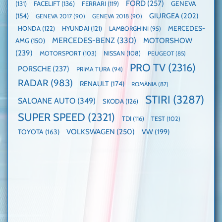
FORD
(257)
(131)
FACELIFT
(136)
FERRARI
(119)
GENEVA
GIURGEA
(202)
(154)
GENEVA 2017
(90)
GENEVA 2018
(90)
HONDA
(122)
HYUNDAI
(121)
MERCEDES-
LAMBORGHINI
(95)
MERCEDES-BENZ
(330)
MOTORSHOW
AMG
(150)
(239)
MOTORSPORT
(103)
NISSAN
(108)
PEUGEOT
(85)
PRO TV
(2316)
PORSCHE
(237)
PRIMA TURA
(94)
RADAR
(983)
RENAULT
(174)
ROMÂNIA
(87)
STIRI
(3287)
SALOANE AUTO
(349)
SKODA
(126)
SUPER SPEED
(2321)
TDI
(116)
TEST
(102)
VOLKSWAGEN
(250)
VW
(199)
TOYOTA
(163)