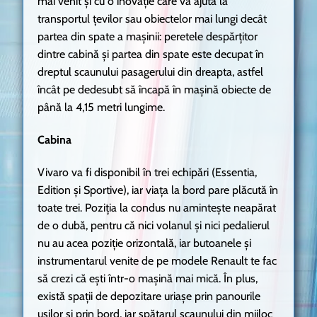
mai venit și cu o inovație care va ajuta la
transportul țevilor sau obiectelor mai lungi decât
partea din spate a mașinii: peretele despărțitor
dintre cabină și partea din spate este decupat în
dreptul scaunului pasagerului din dreapta, astfel
încât pe dedesubt să încapă în mașină obiecte de
până la 4,15 metri lungime.
Cabina
Vivaro va fi disponibil în trei echipări (Essentia,
Edition și Sportive), iar viața la bord pare plăcută în
toate trei. Poziția la condus nu amintește neapărat
de o dubă, pentru că nici volanul și nici pedalierul
nu au acea poziție orizontală, iar butoanele și
instrumentarul venite de pe modele Renault te fac
să crezi că ești într-o mașină mai mică. În plus,
există spații de depozitare uriașe prin panourile
ușilor și prin bord, iar spătarul scaunului din mijloc