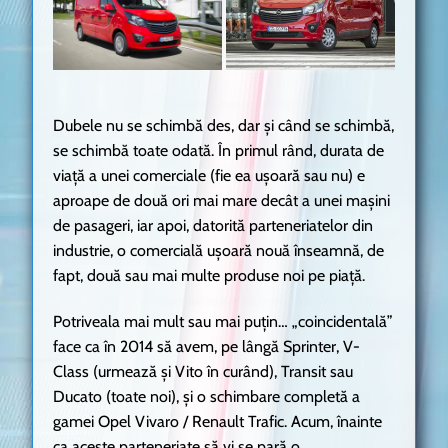
Dubele nu se schimbă des, dar și când se schimbă,
se schimbă toate odată. În primul rând, durata de
viață a unei comerciale (fie ea ușoară sau nu) e
aproape de două ori mai mare decât a unei mașini
de pasageri, iar apoi, datorită parteneriatelor din
industrie, o comercială ușoară nouă înseamnă, de
fapt, două sau mai multe produse noi pe piață.
Potriveala mai mult sau mai puțin… „coincidentală”
face ca în 2014 să avem, pe lângă Sprinter, V-
Class (urmează și Vito în curând), Transit sau
Ducato (toate noi), și o schimbare completă a
gamei Opel Vivaro / Renault Trafic. Acum, înainte
ca aceste parteneriate să vi se pară o