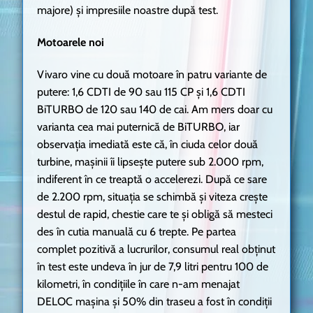
majore) și impresiile noastre după test.
Motoarele noi
Vivaro vine cu două motoare în patru variante de
putere: 1,6 CDTI de 90 sau 115 CP și 1,6 CDTI
BiTURBO de 120 sau 140 de cai. Am mers doar cu
varianta cea mai puternică de BiTURBO, iar
observația imediată este că, în ciuda celor două
turbine, mașinii îi lipsește putere sub 2.000 rpm,
indiferent în ce treaptă o accelerezi. După ce sare
de 2.200 rpm, situația se schimbă și viteza crește
destul de rapid, chestie care te și obligă să mesteci
des în cutia manuală cu 6 trepte. Pe partea
complet pozitivă a lucrurilor, consumul real obținut
în test este undeva în jur de 7,9 litri pentru 100 de
kilometri, în condițiile în care n-am menajat
DELOC mașina și 50% din traseu a fost în condiții