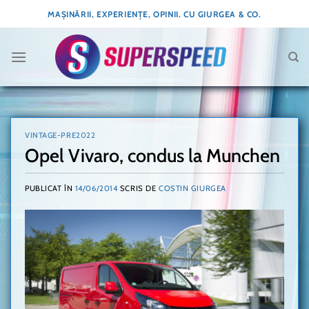
Skip
MAȘINĂRII, EXPERIENȚE, OPINII. CU GIURGEA & CO.
to
content
VINTAGE-PRE2022
Opel Vivaro, condus la Munchen
PUBLICAT ÎN
14/06/2014
SCRIS DE
COSTIN GIURGEA