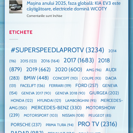
911
Mașina anului 2025, faza globală: KIA EV3 este
umărul
nevoie
GT3,
cu
de
câștigătoare, electricele domină WCOTY
cea
Ford
un
Comentariile sunt închise
pentru
mai
la
festival
Mașina
rapidă
un
🤭
anului
mașină
Guinness
2025,
ETICHETE
cu
World
faza
manuală
Record:
globală:
de
Cea
KIA
pe
mai
#SUPERSPEEDLAPROTV
(3234)
2014
EV3
Nurburgring
mare
este
paradă
2017
(1683)
2018
2015
(123)
2016
(164)
(116)
câștigătoare,
de
electricele
dube
(879)
2019
(662)
2020
(600)
AUDI
AMG
(96)
domină
WCOTY
BMW
(448)
(283)
DACIA
CONCEPT
(110)
COUPE
(93)
FORD
(257)
(131)
FACELIFT
(136)
FERRARI
(119)
GENEVA
GIURGEA
(202)
(154)
GENEVA 2017
(90)
GENEVA 2018
(90)
HONDA
(122)
HYUNDAI
(121)
MERCEDES-
LAMBORGHINI
(95)
MERCEDES-BENZ
(330)
MOTORSHOW
AMG
(150)
(239)
MOTORSPORT
(103)
NISSAN
(108)
PEUGEOT
(85)
PRO TV
(2316)
PORSCHE
(237)
PRIMA TURA
(94)