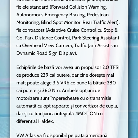
fie ele standard (Forward Collision Warning,
Autonomous Emergency Braking, Pedestrian
Monitoring, Blind Spot Monitor, Rear Traffic Alert),
fie contracost (Adaptive Cruise Control cu Stop &
Go, Park Distance Control, Park Steering Assistant
cu Overhead View Camera, Traffic Jam Assist sau
Dynamic Road Sign Display).
Echipările de bază vor avea un propulsor 2.0 TFSI
ce produce 239 cai putere, dar cine dorește mai
mult poate alege 3.6 VR6 ce pune la bătaie 280
cai putere și 360 Nm. Ambele opțiuni de
motorizare sunt împerecheate cu o transmisie
automată cu opt rapoarte și convertizor de cuplu,
dar și cu tracțiunea integrală 4MOTION cu
diferențial Haldex.
VW Atlas va fi disponibil pe piața americană