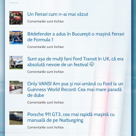
Un Ferrari cum n-ai mai văzut
Comentariile sunt închise
pentru
Un
Ferrari
Bitdefender a adus în București o mașină Ferrari
cum
de Formula 1
n-
Comentariile sunt închise
pentru
ai
Bitdefender
mai
a
văzut
Sunt așa de mulți fani Ford Transit în UK, că era
adus
absolută nevoie de un festival 🤭
în
Comentariile sunt închise
pentru
București
Sunt
o
așa
Only VANS! Am pus și noi umărul cu Ford la un
mașină
de
Ferrari
Guinness World Record: Cea mai mare paradă
mulți
de
de dube
fani
Formula
Comentariile sunt închise
pentru
Ford
1
Only
Transit
VANS!
în
Porsche 911 GT3, cea mai rapidă mașină cu
Am
UK,
manuală de pe Nurburgring
pus
că
Comentariile sunt închise
pentru
și
era
Porsche
noi
absolută