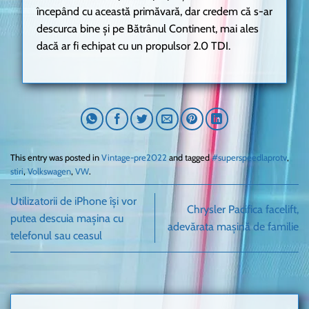
începând cu această primăvară, dar credem că s-ar
descurca bine și pe Bătrânul Continent, mai ales
dacă ar fi echipat cu un propulsor 2.0 TDI.
This entry was posted in
Vintage-pre2022
and tagged
#superspeedlaprotv
,
stiri
,
Volkswagen
,
VW
.
Utilizatorii de iPhone își vor
Chrysler Pacifica facelift,
putea descuia mașina cu
adevărata mașină de familie
telefonul sau ceasul