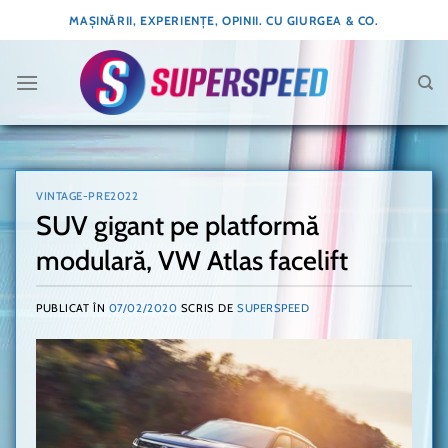
Skip
MAȘINĂRII, EXPERIENȚE, OPINII. CU GIURGEA & CO.
to
content
VINTAGE-PRE2022
SUV gigant pe platformă
modulară, VW Atlas facelift
PUBLICAT ÎN
07/02/2020
SCRIS DE
SUPERSPEED