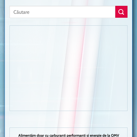
Alimentăm doar cu carburanți performanți și energie de la OMV