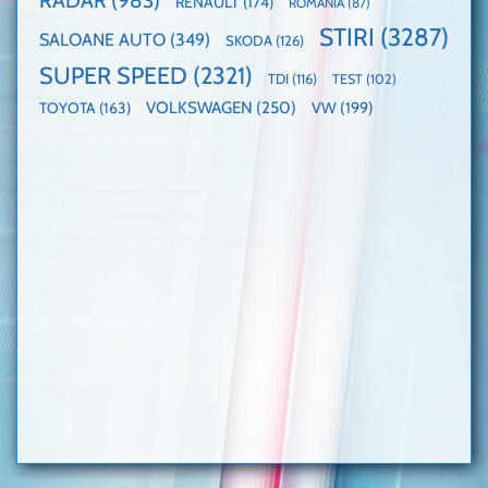
RADAR
(983)
RENAULT
(174)
ROMÂNIA
(87)
STIRI
(3287)
SALOANE AUTO
(349)
SKODA
(126)
SUPER SPEED
(2321)
TDI
(116)
TEST
(102)
VOLKSWAGEN
(250)
VW
(199)
TOYOTA
(163)