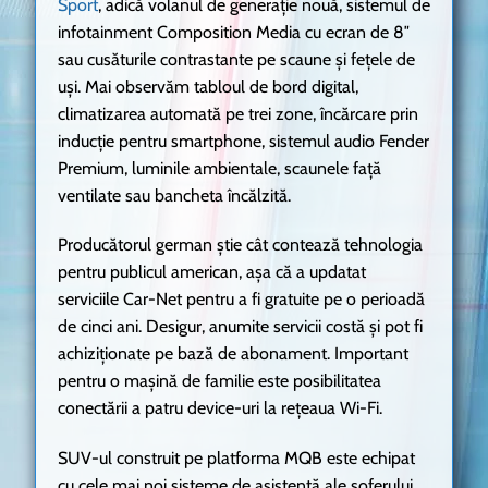
Sport
, adică volanul de generație nouă, sistemul de
infotainment Composition Media cu ecran de 8″
sau cusăturile contrastante pe scaune și fețele de
uși. Mai observăm tabloul de bord digital,
climatizarea automată pe trei zone, încărcare prin
inducție pentru smartphone, sistemul audio Fender
Premium, luminile ambientale, scaunele față
ventilate sau bancheta încălzită.
Producătorul german știe cât contează tehnologia
pentru publicul american, așa că a updatat
serviciile Car-Net pentru a fi gratuite pe o perioadă
de cinci ani. Desigur, anumite servicii costă și pot fi
achiziționate pe bază de abonament. Important
pentru o mașină de familie este posibilitatea
conectării a patru device-uri la rețeaua Wi-Fi.
SUV-ul construit pe platforma MQB este echipat
cu cele mai noi sisteme de asistență ale șoferului,